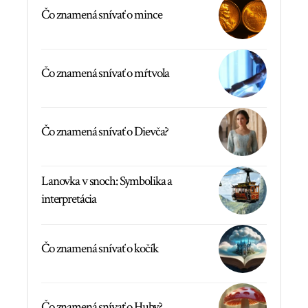
Čo znamená snívať o mince
Čo znamená snívať o mŕtvola
Čo znamená snívať o Dievča?
Lanovka v snoch: Symbolika a
interpretácia
Čo znamená snívať o kočík
Čo znamená snívať o Huby?