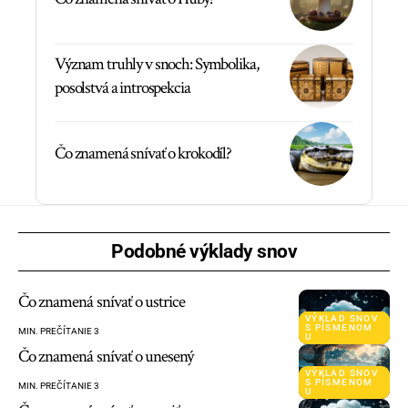
Význam truhly v snoch: Symbolika,
posolstvá a introspekcia
Čo znamená snívať o krokodíl?
Podobné výklady snov
Čo znamená snívať o ustrice
VÝKLAD SNOV
S PÍSMENOM
MIN. PREČÍTANIE 3
U
Čo znamená snívať o unesený
VÝKLAD SNOV
S PÍSMENOM
MIN. PREČÍTANIE 3
U