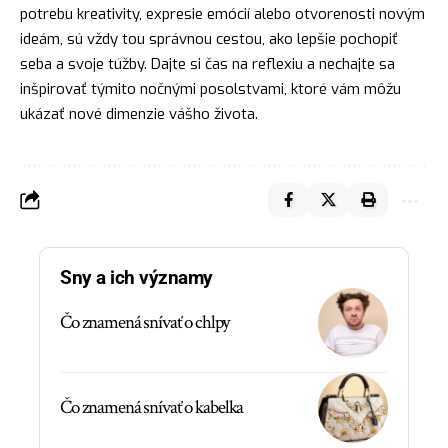
potrebu kreativity, expresie emócií alebo otvorenosti novým
ideám, sú vždy tou správnou cestou, ako lepšie pochopiť
seba a svoje túžby. Dajte si čas na reflexiu a nechajte sa
inšpirovať týmito nočnými posolstvami, ktoré vám môžu
ukázať nové dimenzie vášho života.
Sny a ich významy
Čo znamená snívať o chlpy
Čo znamená snívať o kabelka