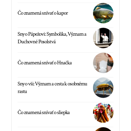
Čo znamená snívať o kapor
Sny o Pápežovi: Symbolika, Význam a
Duchovné Posolstvá
Čo znamená snívať o Hnačka
Sny o vši: Význam a cesta k osobnému
rastu
Čo znamená snívať o sliepka