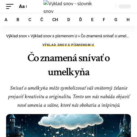
Aa
A
B
C
Č
CH
D
Ď
E
F
G
H
Výklad snov
»
Výklad snov s písmenom U
»
Čo znamená snívať o umelkyňa
VÝKLAD SNOV S PÍSMENOM U
Čo znamená snívať o
umelkyňa
Snívať o umelkyňa môže symbolizovať váš vnútorný želanie
prejaviť kreativitu a originalitu. Tento sen nás nabáda objaviť
nové umenia a vášne, ktoré nás obohatia a inšpirujú.