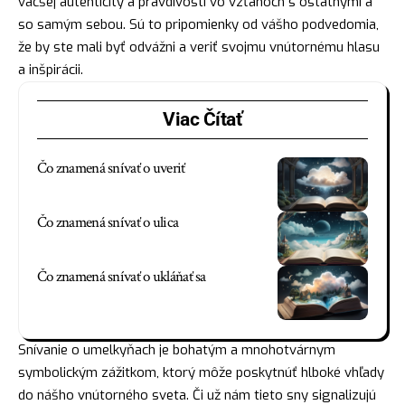
väčšej autenticity a pravdivosti vo vzťahoch s ostatnými a
so samým sebou. Sú to pripomienky od vášho podvedomia,
že by ste mali byť odvážni a veriť svojmu vnútornému hlasu
a inšpirácii.
Viac Čítať
Čo znamená snívať o uveriť
Čo znamená snívať o ulica
Čo znamená snívať o ukláňať sa
Snívanie o umelkyňach je bohatým a mnohotvárnym
symbolickým zážitkom, ktorý môže poskytnúť hlboké vhľady
do nášho vnútorného sveta. Či už nám tieto sny signalizujú