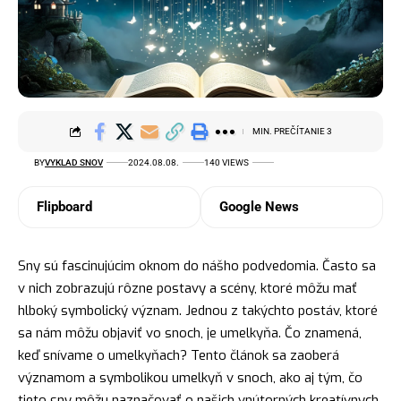
MIN. PREČÍTANIE 3
BY
VYKLAD SNOV
2024.08.08.
140 VIEWS
Flipboard
Google News
Sny sú fascinujúcim oknom do nášho podvedomia. Často sa
v nich zobrazujú rôzne postavy a scény, ktoré môžu mať
hlboký symbolický význam. Jednou z takýchto postáv, ktoré
sa nám môžu objaviť vo snoch, je umelkyňa. Čo znamená,
keď snívame o umelkyňach? Tento článok sa zaoberá
významom a symbolikou umelkyň v snoch, ako aj tým, čo
tieto sny môžu naznačovať o našich vnútorných kreatívnych