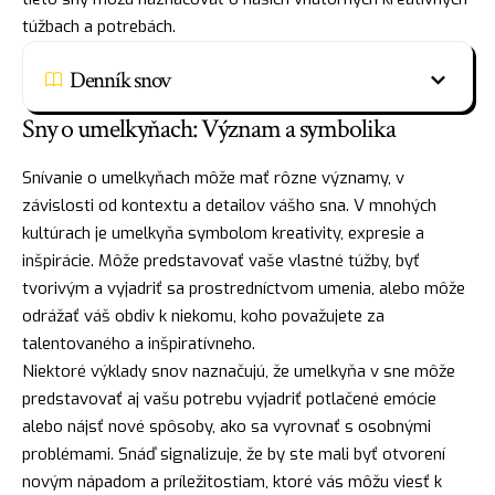
túžbach a potrebách.
Denník snov
Sny o umelkyňach: Význam a symbolika
Snívanie o umelkyňach môže mať rôzne významy, v
závislosti od kontextu a detailov vášho sna. V mnohých
kultúrach je umelkyňa symbolom kreativity, expresie a
inšpirácie. Môže predstavovať vaše vlastné túžby, byť
tvorivým a vyjadriť sa prostredníctvom umenia, alebo môže
odrážať váš obdiv k niekomu, koho považujete za
talentovaného a inšpiratívneho.
Niektoré výklady snov naznačujú, že umelkyňa v sne môže
predstavovať aj vašu potrebu vyjadriť potlačené emócie
alebo
nájsť
nové spôsoby, ako sa vyrovnať s osobnými
problémami. Snáď signalizuje, že by ste mali byť otvorení
novým nápadom a príležitostiam, ktoré vás môžu viesť k