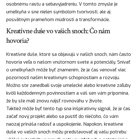
osobnému rastu a sebavyjadreniu. V tomto zmysle je
umelkyňa v sne nielen symbolom tvorivosti, ale aj
posvätným prameňom múdrosti a transformácie.
Kreatívne duše vo vašich snoch: Čo nám
hovoria?
Kreatívne duše, ktoré sa objavujú v našich snoch, nám často
hovoria veľa o našom vnútornom svete a potenciály. Snívať
o umelkyňach môže byť znamením, že je čas venovať viac
pozornosti našim kreatívnym schopnostiam a rozvoju.
Možno ste zanedbali svoje umelecké alebo kreatívne záľuby
kvôli každodenným povinnostiam a váš sen vám pripomína,
že by ste mali znovu nájsť rovnováhu v živote.
Taktiež môže byť tento typ sna inšpiratívny signál, že je čas
začať nový
projekt
alebo sa pustiť do niečoho, čo vám
naozaj prináša
radosť
a uspokojenie. Napokon, kreatívne
duše vo vašich snoch môžu predstavovať aj vašu potrebu