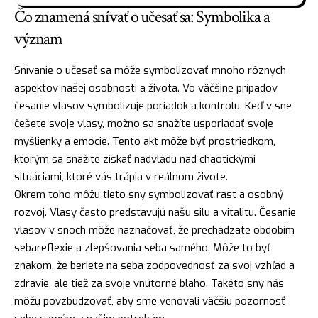
Čo znamená snívať o učesať sa: Symbolika a
význam
Snívanie o učesať sa môže symbolizovať mnoho rôznych
aspektov našej osobnosti a života. Vo väčšine prípadov
česanie vlasov symbolizuje poriadok a kontrolu. Keď v sne
češete svoje
vlasy
, možno sa snažíte usporiadať svoje
myšlienky a emócie. Tento akt môže byť prostriedkom,
ktorým sa snažíte získať nadvládu nad chaotickými
situáciami, ktoré vás trápia v reálnom živote.
Okrem toho môžu tieto sny symbolizovať rast a osobný
rozvoj. Vlasy často predstavujú našu
silu
a vitalitu. Česanie
vlasov v snoch môže naznačovať, že prechádzate obdobím
sebareflexie a zlepšovania seba samého. Môže to byť
znakom, že beriete na seba
zodpovednosť
za svoj vzhľad a
zdravie, ale tiež za svoje vnútorné blaho. Takéto sny nás
môžu povzbudzovať, aby sme venovali väčšiu pozornosť