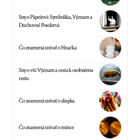
Sny o Pápežovi: Symbolika, Význam a
Duchovné Posolstvá
Čo znamená snívať o Hnačka
Sny o vši: Význam a cesta k osobnému
rastu
Čo znamená snívať o sliepka
Čo znamená snívať o mince