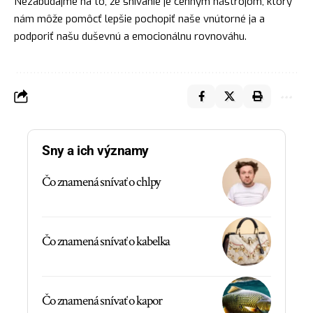
Nezabúdajme na to, že snívanie je cenným nástrojom, ktorý
nám môže pomôcť lepšie pochopiť naše vnútorné ja a
podporiť našu duševnú a emocionálnu rovnováhu.
Sny a ich významy
Čo znamená snívať o chlpy
Čo znamená snívať o kabelka
Čo znamená snívať o kapor