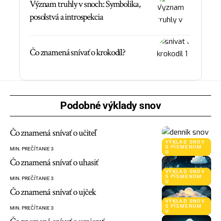
Význam truhly v snoch: Symbolika,
posolstvá a introspekcia
Čo znamená snívať o krokodíl?
Podobné výklady snov
Čo znamená snívať o učiteľ
VÝKLAD SNOV
S PÍSMENOM
MIN. PREČÍTANIE 3
U
Čo znamená snívať o uhasiť
VÝKLAD SNOV
S PÍSMENOM
MIN. PREČÍTANIE 3
U
Čo znamená snívať o ujček
VÝKLAD SNOV
S PÍSMENOM
MIN. PREČÍTANIE 3
U