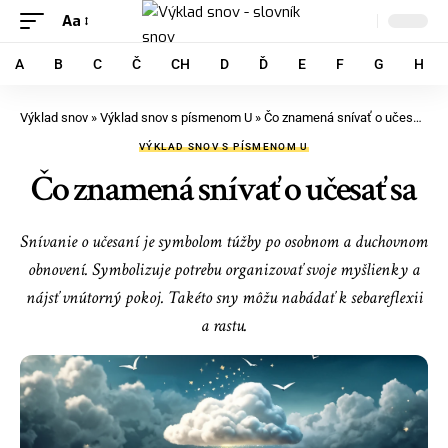
Aa
A
B
C
Č
CH
D
Ď
E
F
G
H
Výklad snov
»
Výklad snov s písmenom U
»
Čo znamená snívať o učesať sa
VÝKLAD SNOV S PÍSMENOM U
Čo znamená snívať o učesať sa
Snívanie o učesaní je symbolom túžby po osobnom a duchovnom
obnovení. Symbolizuje potrebu organizovať svoje myšlienky a
nájsť vnútorný pokoj. Takéto sny môžu nabádať k sebareflexii
a rastu.