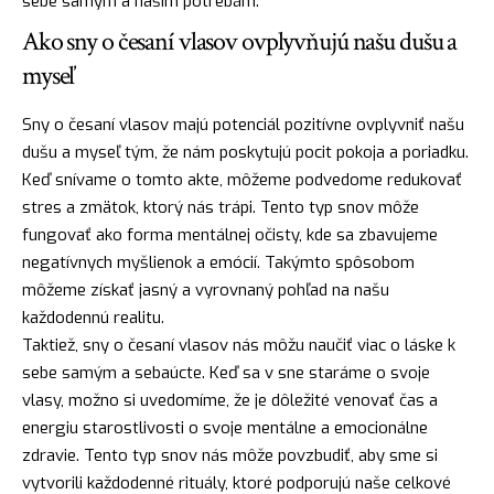
sebe samým a našim potrebám.
Ako sny o česaní vlasov ovplyvňujú našu dušu a
myseľ
Sny o česaní vlasov majú potenciál pozitívne ovplyvniť našu
dušu a myseľ tým, že nám poskytujú pocit pokoja a poriadku.
Keď snívame o tomto akte, môžeme podvedome redukovať
stres a zmätok, ktorý nás trápi. Tento typ snov môže
fungovať ako forma mentálnej očisty, kde sa zbavujeme
negatívnych myšlienok a emócií. Takýmto spôsobom
môžeme získať jasný a vyrovnaný pohľad na našu
každodennú realitu.
Taktiež, sny o česaní vlasov nás môžu naučiť viac o
láske
k
sebe samým a sebaúcte. Keď sa v sne staráme o svoje
vlasy, možno si uvedomíme, že je dôležité venovať čas a
energiu starostlivosti o svoje mentálne a emocionálne
zdravie. Tento typ snov nás môže povzbudiť, aby sme si
vytvorili každodenné rituály, ktoré podporujú naše celkové