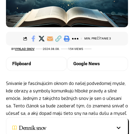
MIN. PREČÍTANIE 3
BY
VYKLAD SNOV
2024.08.08.
154 VIEWS
Flipboard
Google News
Snívanie je fascinujúcim oknom do našej podvedomej mysle,
kde obrazy a symboly komunikujú hlboké pravdy a silné
emócie. Jedným z takýchto bežných snov je sen o učesaní
sa. Tento článok sa bude zaoberať tým, čo znamená snívať o
učesať sa, a aký dopad majú tieto sny na našu dušu a myseľ.
Denník snov