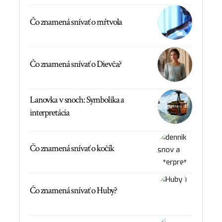
Čo znamená snívať o mŕtvola
Čo znamená snívať o Dievča?
Lanovka v snoch: Symbolika a
interpretácia
Čo znamená snívať o kočík
Čo znamená snívať o Huby?