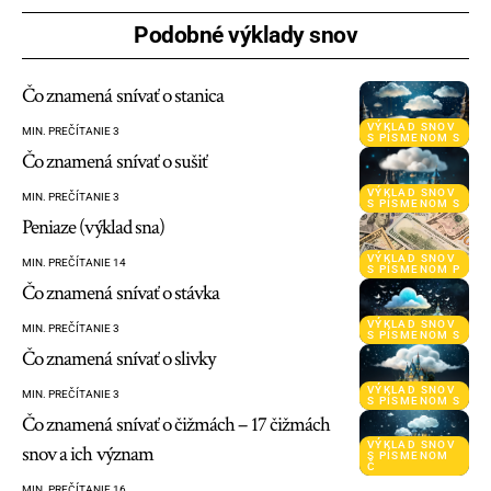
Podobné výklady snov
Čo znamená snívať o stanica
VÝKLAD SNOV
MIN. PREČÍTANIE 3
S PÍSMENOM S
Čo znamená snívať o sušiť
VÝKLAD SNOV
MIN. PREČÍTANIE 3
S PÍSMENOM S
Peniaze (výklad sna)
VÝKLAD SNOV
MIN. PREČÍTANIE 14
S PÍSMENOM P
Čo znamená snívať o stávka
VÝKLAD SNOV
MIN. PREČÍTANIE 3
S PÍSMENOM S
Čo znamená snívať o slivky
VÝKLAD SNOV
MIN. PREČÍTANIE 3
S PÍSMENOM S
Čo znamená snívať o čižmách – 17 čižmách
VÝKLAD SNOV
snov a ich význam
S PÍSMENOM
Č
MIN. PREČÍTANIE 16