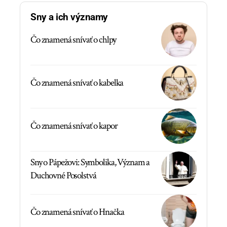
Sny a ich významy
Čo znamená snívať o chlpy
Čo znamená snívať o kabelka
Čo znamená snívať o kapor
Sny o Pápežovi: Symbolika, Význam a
Duchovné Posolstvá
Čo znamená snívať o Hnačka