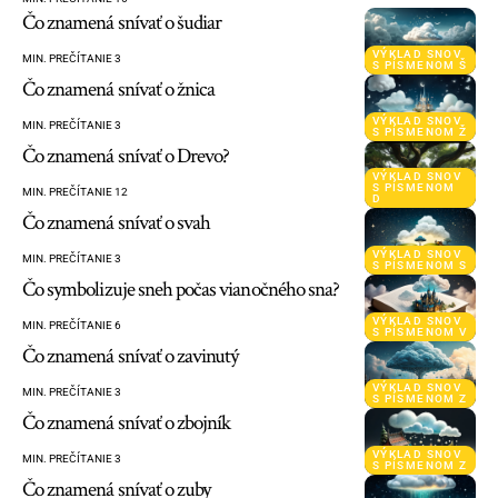
Čo znamená snívať o šudiar
VÝKLAD SNOV
MIN. PREČÍTANIE 3
S PÍSMENOM Š
Čo znamená snívať o žnica
VÝKLAD SNOV
MIN. PREČÍTANIE 3
S PÍSMENOM Ž
Čo znamená snívať o Drevo?
VÝKLAD SNOV
S PÍSMENOM
MIN. PREČÍTANIE 12
D
Čo znamená snívať o svah
VÝKLAD SNOV
MIN. PREČÍTANIE 3
S PÍSMENOM S
Čo symbolizuje sneh počas vianočného sna?
VÝKLAD SNOV
MIN. PREČÍTANIE 6
S PÍSMENOM V
Čo znamená snívať o zavinutý
VÝKLAD SNOV
MIN. PREČÍTANIE 3
S PÍSMENOM Z
Čo znamená snívať o zbojník
VÝKLAD SNOV
MIN. PREČÍTANIE 3
S PÍSMENOM Z
Čo znamená snívať o zuby