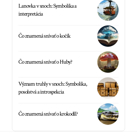
Lanovka v snoch: Symbolika a
interpretácia
Čo znamená snívať o kočík
Čo znamená snívať o Huby?
Význam truhly v snoch: Symbolika,
posolstvá a introspekcia
Čo znamená snívať o krokodíl?