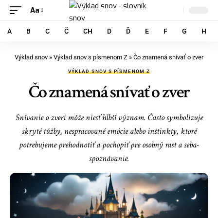
Aa
A
B
C
Č
CH
D
Ď
E
F
G
H
Výklad snov
»
Výklad snov s písmenom Z
»
Čo znamená snívať o zver
VÝKLAD SNOV S PÍSMENOM Z
Čo znamená snívať o zver
Snívanie o zveri môže niesť hlbší význam. Často symbolizuje
skryté túžby, nespracované emócie alebo inštinkty, ktoré
potrebujeme prehodnotiť a pochopiť pre osobný rast a seba-
spoznávanie.