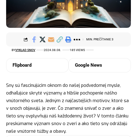
MIN. PREČÍTANIE 3
BY
VYKLAD SNOV
2024.08.08.
185 VIEWS
Flipboard
Google News
Sny sú fascinujúcim oknom do našej podvedomej mysle,
odhaľujúce skryté významy a hlbšie pochopenie nášho
vnútorného sveta. Jedným z najčastejších motívov, ktoré sa
v snoch objavujú, je zver. Čo znamená snívať o zver a ako
tieto sny ovplyvňujú náš každodenný život? V tomto článku
preskúmame
význam snov
o zveri a ako tieto sny odrážajú
naše vnútorné túžby a obavy.