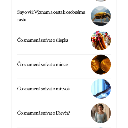
Sny o vši: Význam a cesta k osobnému
rastu
Čo znamená snívať o sliepka
Čo znamená snívať o mince
Čo znamená snívať o mŕtvola
Čo znamená snívať o Dievča?