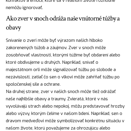
konfliktov a emócií, ktoré sa v reálnom živote rozhodne
nemôžu ignorovať.
Ako zver v snoch odráža naše vnútorné túžby a
obavy
Snívanie o zveri môže byť výrazom našich hlboko
zakorenených túžob a záujmov. Zver v snoch môže
zosobňovať vlastnosti, ktorými túžime byť obdarení alebo
ktoré obdivujeme u druhých. Napríklad, snívať o
majestátnom orli môže signalizovať túžbu po slobode a
nezávislosti, zatiaľ čo sen o vlkovi môže zahŕňať túžbu po
spoločenskej sile a ochrane.
Na druhej strane, zver v našich snoch môže tiež odrážať
naše najhlbšie obavy a traumy. Zvieratá, ktoré v nás
vyvolávajú strach alebo nepokoj, môžu predstavovať hrozby
alebo výzvy, ktorým čelíme v našom
bdení
. Napríklad, sen o
dravom medveďovi môže symbolizovať konkrétnu situáciu v
našom živote, ktorú považujeme za ohrozujúcu alebo