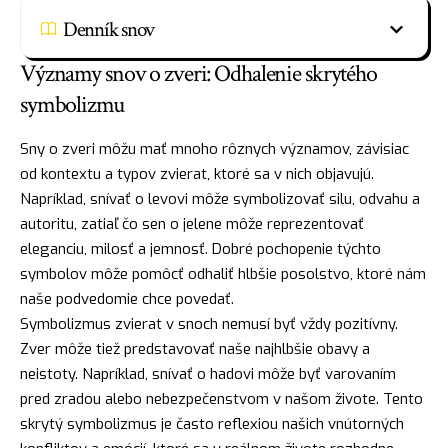
Denník snov
Významy snov o zveri: Odhalenie skrytého
symbolizmu
Sny o zveri môžu mať mnoho rôznych významov, závisiac
od kontextu a typov zvierat, ktoré sa v nich objavujú.
Napríklad, snívať o levovi môže symbolizovať
silu
, odvahu a
autoritu, zatiaľ čo sen o jelene môže reprezentovať
eleganciu, milosť a jemnosť. Dobré pochopenie týchto
symbolov
môže pomôcť odhaliť hlbšie posolstvo, ktoré nám
naše podvedomie chce povedať.
Symbolizmus zvierat v snoch nemusí byť vždy pozitívny.
Zver môže tiež predstavovať naše najhlbšie obavy a
neistoty. Napríklad, snívať o hadovi môže byť varovaním
pred zradou alebo nebezpečenstvom v našom živote. Tento
skrytý symbolizmus je často reflexiou našich vnútorných