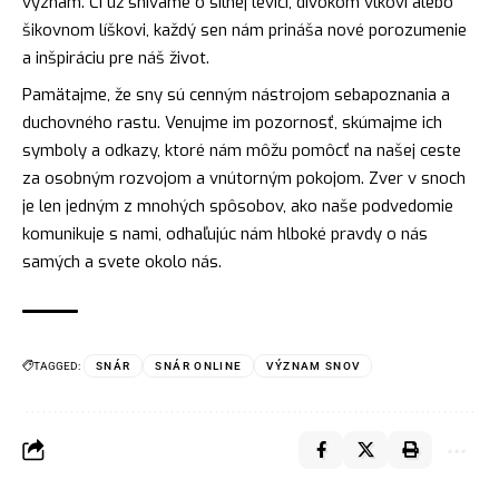
význam. Či už snívame o silnej levici, divokom vlkovi alebo
šikovnom líškovi, každý sen nám prináša nové porozumenie
a inšpiráciu pre náš život.
Pamätajme, že sny sú cenným nástrojom sebapoznania a
duchovného rastu. Venujme im pozornosť, skúmajme ich
symboly a odkazy, ktoré nám môžu pomôcť na našej ceste
za osobným rozvojom a vnútorným pokojom. Zver v snoch
je len jedným z mnohých spôsobov, ako naše podvedomie
komunikuje s nami, odhaľujúc nám hlboké pravdy o nás
samých a svete okolo nás.
TAGGED:
SNÁR
SNÁR ONLINE
VÝZNAM SNOV