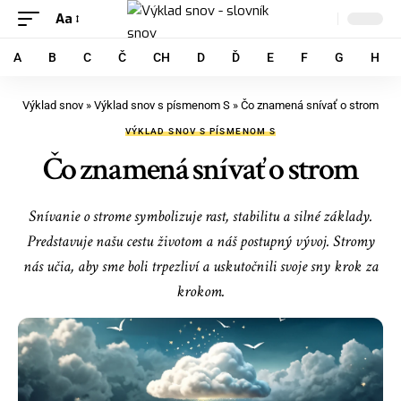
Aa
A
B
C
Č
CH
D
Ď
E
F
G
H
Výklad snov
»
Výklad snov s písmenom S
»
Čo znamená snívať o strom
VÝKLAD SNOV S PÍSMENOM S
Čo znamená snívať o strom
Snívanie o strome symbolizuje rast, stabilitu a silné základy.
Predstavuje našu cestu životom a náš postupný vývoj. Stromy
nás učia, aby sme boli trpezliví a uskutočnili svoje sny krok za
krokom.