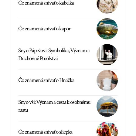
Čo znamená snívať o kabelka
Čo znamená snívať o kapor
Sny o Pápežovi: Symbolika, Význam a
Duchovné Posolstvá
Čo znamená snívať o Hnačka
Sny o vši: Význam a cesta k osobnému
rastu
Čo znamená snívať o sliepka