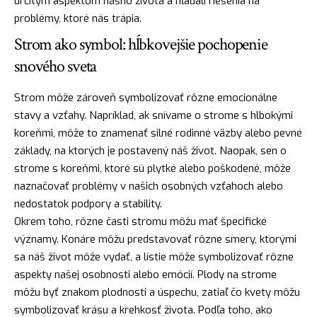
určitým aspektom nášho života a hľadali riešenia na
problémy, ktoré nás trápia.
Strom ako symbol: hĺbkovejšie pochopenie
snového sveta
Strom môže zároveň symbolizovať rôzne emocionálne
stavy a vzťahy. Napríklad, ak snívame o strome s hlbokými
koreňmi, môže to znamenať silné rodinné väzby alebo pevné
základy, na ktorých je postavený náš život.
Naopak
, sen o
strome s koreňmi, ktoré sú plytké alebo poškodené, môže
naznačovať problémy v našich osobných vzťahoch alebo
nedostatok podpory a stability.
Okrem toho, rôzne časti stromu môžu mať špecifické
významy. Konáre môžu predstavovať rôzne smery, ktorými
sa náš život môže vydať, a lístie môže symbolizovať rôzne
aspekty našej osobnosti alebo emócií. Plody na strome
môžu byť znakom plodnosti a úspechu, zatiaľ čo
kvety
môžu
symbolizovať krásu a krehkosť života. Podľa toho, ako