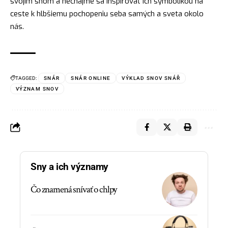
svojim snom a nechajme sa inšpirovať ich symbolikou na
ceste k hlbšiemu pochopeniu seba samých a sveta okolo
nás.
TAGGED:
SNÁR
SNÁR ONLINE
VÝKLAD SNOV SNÁŘ
VÝZNAM SNOV
Sny a ich významy
Čo znamená snívať o chlpy