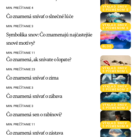
VÝKLAD SNOV
MIN. PREČÍTANIE 4
S PÍSMENOM S
Čo znamená snívať o slnečné lúče
VÝKLAD SNOV
MIN. PREČÍTANIE 3
S PÍSMENOM S
Symbolika snov: Čo znamenajú najčastejšie
snové motívy?
BLOG
MIN. PREČÍTANIE 11
Čo znamená, ak snívate o lopate?
VÝKLAD SNOV
MIN. PREČÍTANIE 23
S PÍSMENOM L
Čo znamená snívať o zima
VÝKLAD SNOV
MIN. PREČÍTANIE 3
S PÍSMENOM Z
Čo znamená snívať o zábava
VÝKLAD SNOV
MIN. PREČÍTANIE 3
S PÍSMENOM Z
Čo znamená sen o rabínovi?
VÝKLAD SNOV
MIN. PREČÍTANIE 11
S PÍSMENOM R
Čo znamená snívať o zástava