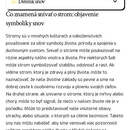
Denník snov
Čo znamená snívať o strom: objavenie
symboliky snov
Stromy sú v mnohých kultúrach a náboženstvách
považované za silné symboly života, prírody a spojenia s
duchovným svetom. Snívať o strome môže poukazovať na
rôzne aspekty nášho vnútra a života. Pre niektorých ľudí
môže strom symbolizovať stabilitu, odolnosť a rast. Ak
vidíme strom, ktorý je zdravý a plný života, môže to
naznačovať, že naše životné základy sú pevné a sme na
dobrej ceste k osobnému rozvoju a plneniu svojich cieľov.
Na druhej strane, ak snívame o strome, ktorý je
mŕtvy
alebo
chorý
, môže to byť signál, že niečo v našom živote nie je v
poriadku. Môže to predstavovať naše vnútorné obavy,
strachy, alebo situácie, v ktorých sa cítime bezmocní. Takéto
sny nás môžu nabádať, aby sme venovali viac pozornosti