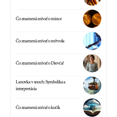
Čo znamená snívať o mince
Čo znamená snívať o mŕtvola
Čo znamená snívať o Dievča?
Lanovka v snoch: Symbolika a
interpretácia
Čo znamená snívať o kočík