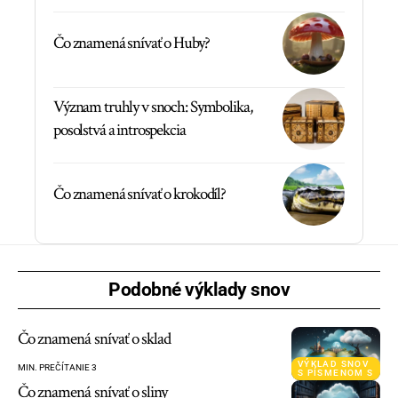
Čo znamená snívať o Huby?
Význam truhly v snoch: Symbolika,
posolstvá a introspekcia
Čo znamená snívať o krokodíl?
Podobné výklady snov
Čo znamená snívať o sklad
VÝKLAD SNOV
MIN. PREČÍTANIE 3
S PÍSMENOM S
Čo znamená snívať o sliny