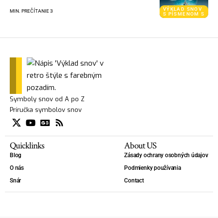
VÝKLAD SNOV
MIN. PREČÍTANIE 3
S PÍSMENOM S
Symboly snov od A po Z
Príručka symbolov snov
Quicklinks
About US
Blog
Zásady ochrany osobných údajov
O nás
Podmienky používania
Snár
Contact