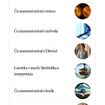
Čo znamená snívať o mince
Čo znamená snívať o mŕtvola
Čo znamená snívať o Dievča?
Lanovka v snoch: Symbolika a
interpretácia
Čo znamená snívať o kočík