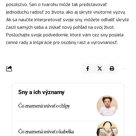
posolstvo. Sen o tvarohu môže tak predstavovať
jednoduchú
radosť
zo života, ako aj skryté vnútorné výzvy.
Ak sa naučíte interpretovať svoje sny, môžete odhaliť skryté
časti samých seba a získať nový pohľad na svoj život.
Poslúchajte svoje podvedomie, ktoré vám cez sny posiela
cenné rady a inšpirácie pre osobný rast a vyrovnanosť.
Sny a ich významy
Čo znamená snívať o chlpy
Čo znamená snívať o kabelka