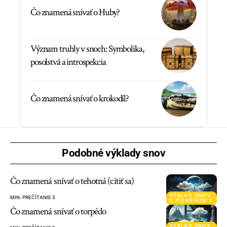
Čo znamená snívať o Huby?
Význam truhly v snoch: Symbolika,
posolstvá a introspekcia
Čo znamená snívať o krokodíl?
Podobné výklady snov
Čo znamená snívať o tehotná (cítiť sa)
VÝKLAD SNOV
MIN. PREČÍTANIE 3
S PÍSMENOM T
Čo znamená snívať o torpédo
VÝKLAD SNOV