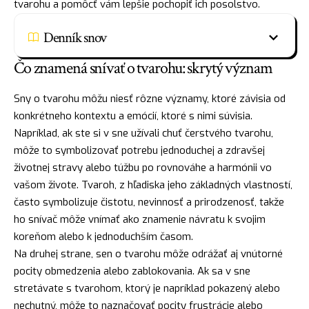
tvarohu a pomôcť vám lepšie pochopiť ich posolstvo.
Denník snov
Čo znamená snívať o tvarohu: skrytý význam
Sny o tvarohu môžu niesť rôzne významy, ktoré závisia od
konkrétneho kontextu a emócií, ktoré s nimi súvisia.
Napríklad, ak ste si v sne užívali chuť čerstvého tvarohu,
môže to symbolizovať potrebu jednoduchej a zdravšej
životnej stravy alebo túžbu po rovnováhe a harmónii vo
vašom živote. Tvaroh, z hľadiska jeho základných vlastností,
často symbolizuje čistotu, nevinnosť a prirodzenosť, takže
ho snívač môže vnímať ako znamenie návratu k svojim
koreňom alebo k jednoduchším časom.
Na druhej strane, sen o tvarohu môže odrážať aj vnútorné
pocity obmedzenia alebo zablokovania. Ak sa v sne
stretávate s tvarohom, ktorý je napríklad pokazený alebo
nechutný, môže to naznačovať pocity frustrácie alebo