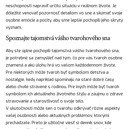
neschopnosti napraviť určitú situáciu v reálnom živote. Je
dôležité venovať pozornosť detailom vo sne a
skúmať
svoje
osobné emócie a pocity, aby sme lepšie pochopili jeho skrytý
význam.
Spoznajte tajomstvá vášho tvarohového sna
Aby ste úplne pochopili tajomstvá vášho tvarohového sna,
je potrebné sa zamyslieť nad tým, čo pre vás tvaroh osobne
znamená a akú úlohu hrá vo vašom každodennom živote.
Pre niektorých môže tvaroh byť symbolom detstva a
nostalgie, kedy napríklad spomínajú na staré dobré časy
alebo chvíle strávené s rodinou. Pre iných môže byť tvaroh
symbolom ich aktuálneho životného štýlu a záujmu o zdravé
stravovanie a starostlivosť o svoje
telo
.
V skutočnosti môže sen o tvarohu odkrývať rôzne aspekty
vašej osobnosti alebo aktuálnych problémov, ktorými
prechádzate. Preto je užitočné viesť si denník snov, kde