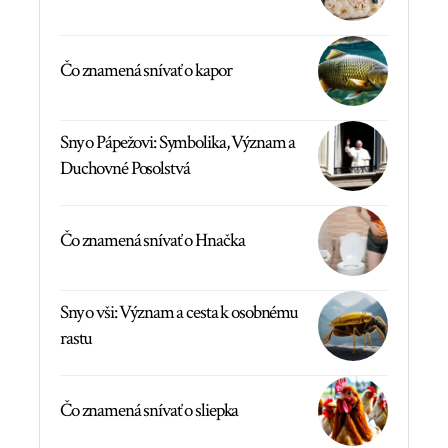
Čo znamená snívať o kapor
Sny o Pápežovi: Symbolika, Význam a
Duchovné Posolstvá
Čo znamená snívať o Hnačka
Sny o vši: Význam a cesta k osobnému
rastu
Čo znamená snívať o sliepka