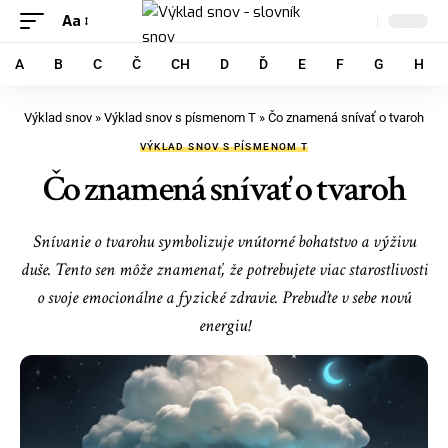
Aa
A
B
C
Č
CH
D
Ď
E
F
G
H
Výklad snov
»
Výklad snov s písmenom T
»
Čo znamená snívať o tvaroh
VÝKLAD SNOV S PÍSMENOM T
Čo znamená snívať o tvaroh
Snívanie o tvarohu symbolizuje vnútorné bohatstvo a výživu
duše. Tento sen môže znamenať, že potrebujete viac starostlivosti
o svoje emocionálne a fyzické zdravie. Prebuďte v sebe novú
energiu!