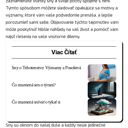
zaznamenáte všetky sny a svoje pocity spojené s nimi.
Týmto spôsobom môžete sledovať opakujúce sa motívy a
významy, ktoré vám vaše podvedomie prenáša, a lepšie
porozumieť sami sebe. Objavovanie týchto tajomstiev vám
môže poskytnúť hlbšie náhľady na váš život a pomôcť vám
nájsť
riešenia na vaše vnútorné dilemy.
Viac Čítať
Sny o Tehotenstve: Významy a Posolstvá
Čo znamená sen o týraní?
Čo znamená snívať o tykať si
Sny sú oknom do našej duše a každý nesie jedinečné