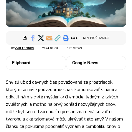
MIN. PREČÍTANIE 3
BY
VYKLAD SNOV
2024.08.08.
170 VIEWS
Flipboard
Google News
Sny sú už od dávnych čias považované za prostriedok,
ktorým sa naše podvedomie snaží komunikovať s nami a
odhaliť nám skryté myšlienky či emócie. Jedným z takých
zvláštnych, a možno na prvý pohľad nezvyčajných snov,
môže byť sen o tvarohu. Čo presne znamená snívať o
tvarohu a aké tajomstvá môžu ukrývať tieto sny? V našom
článku sa pokúsime poodhaliť význam a symboliku snov o