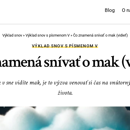
Blog
O n
Výklad snov
»
Výklad snov s písmenom V
»
Čo znamená snívať o mak (vidieť)
VÝKLAD SNOV S PÍSMENOM V
amená snívať o mak (v
v sne vidíte mak, je to výzva venovať si čas na vnútorn
života.