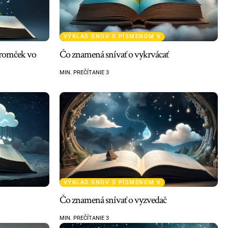
VÝKLAD SNOV S PÍSMENOM V
tromček vo
Čo znamená snívať o vykrvácať
MIN. PREČÍTANIE 3
VÝKLAD SNOV S PÍSMENOM V
Čo znamená snívať o vyzvedač
MIN. PREČÍTANIE 3