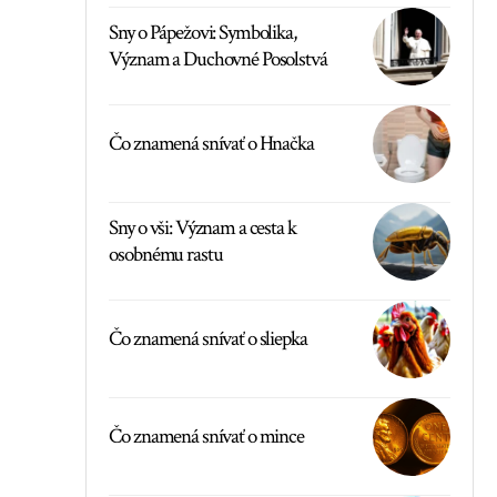
Sny o Pápežovi: Symbolika,
Význam a Duchovné Posolstvá
Čo znamená snívať o Hnačka
Sny o vši: Význam a cesta k
osobnému rastu
Čo znamená snívať o sliepka
Čo znamená snívať o mince