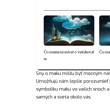
Čo znamená snívať o vysťahovať
Čo zna
sa
Sny o maku môžu byť mocným nást
Umožňujú nám lepšie porozumieť 
symboliku maku vo vašich snoch a
samých a sveta okolo vás.