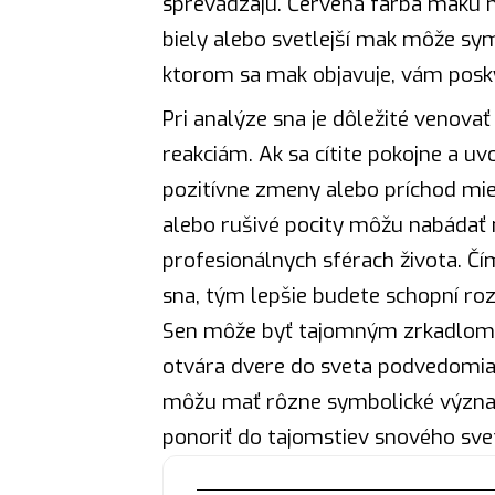
sprevádzajú. Červená farba maku 
biely alebo svetlejší mak môže sy
ktorom sa mak objavuje, vám posky
Pri analýze sna je dôležité venov
reakciám. Ak sa cítite pokojne a 
pozitívne zmeny alebo príchod mie
alebo rušivé pocity môžu nabádať 
profesionálnych sférach života. Čí
sna, tým lepšie budete schopní ro
Sen môže byť tajomným zrkadlom n
otvára
dvere
do sveta podvedomia.
môžu mať rôzne symbolické význam
ponoriť do tajomstiev snového sve