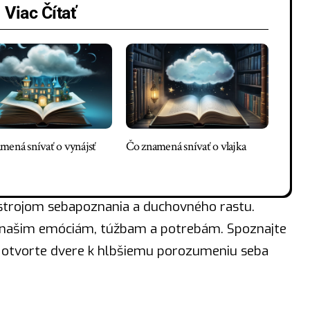
Viac Čítať
mená snívať o vynájsť
Čo znamená snívať o vlajka
rojom sebapoznania a duchovného rastu.
našim emóciám, túžbam a potrebám. Spoznajte
 otvorte dvere k hlbšiemu porozumeniu seba