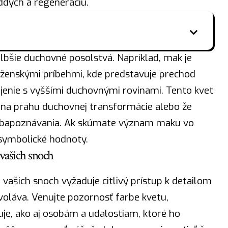
dych a regeneráciu.
bšie duchovné posolstvá. Napríklad, mak je
oženskými príbehmi, kde predstavuje prechod
enie s vyššími duchovnými rovinami. Tento kvet
 na prahu duchovnej transformácie alebo že
ebapoznávania. Ak skúmate význam maku vo
e symbolické hodnoty.
vašich snoch
ašich snoch vyžaduje citlivý prístup k detailom
yvoláva. Venujte pozornosť
farbe
kvetu,
je, ako aj osobám a udalostiam, ktoré ho