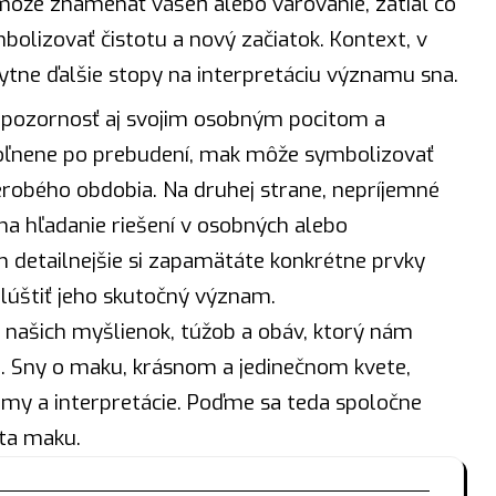
môže znamenať vášeň alebo varovanie, zatiaľ čo
mbolizovať čistotu a nový
začiatok
. Kontext, v
tne ďalšie stopy na interpretáciu významu sna.
ať pozornosť aj svojim osobným pocitom a
uvoľnene po prebudení, mak môže symbolizovať
robého obdobia. Na druhej strane, nepríjemné
na hľadanie riešení v osobných alebo
m detailnejšie si zapamätáte konkrétne prvky
zlúštiť jeho skutočný význam.
ašich myšlienok, túžob a obáv, ktorý nám
 Sny o maku, krásnom a jedinečnom kvete,
y a interpretácie. Poďme sa teda spoločne
ta maku.