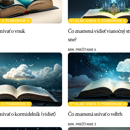
 S PÍSMENOM V
VÝKLAD SNOV S PÍSMENOM V
nívať o vnuk
Čo znamená vidieť vianočný s
sne?
MIN. PREČÍTANIE 6
 S PÍSMENOM V
VÝKLAD SNOV S PÍSMENOM V
ívať o kormidelník (vidieť)
Čo znamená snívať o veľtrh
MIN. PREČÍTANIE 3