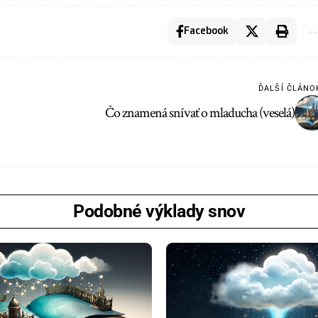
Facebook
ĎALŠÍ ČLÁNO
Čo znamená snívať o mladucha (veselá)
Podobné výklady snov