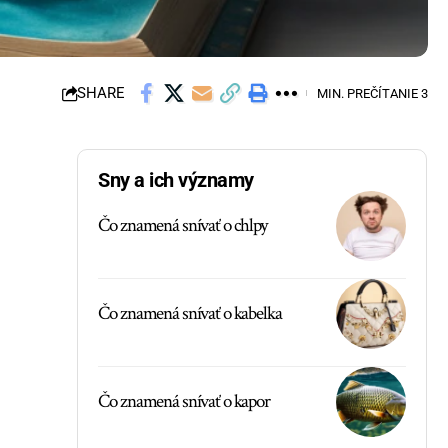
SHARE
MIN. PREČÍTANIE 3
Sny a ich významy
Čo znamená snívať o chlpy
Čo znamená snívať o kabelka
Čo znamená snívať o kapor