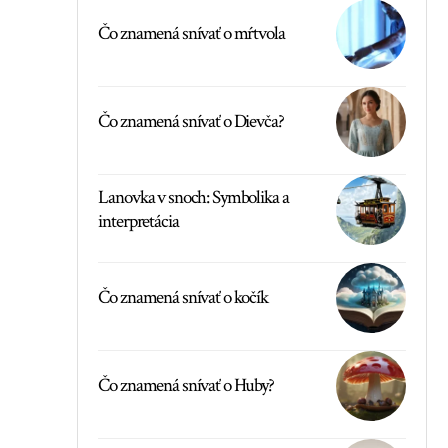
Čo znamená snívať o mŕtvola
Čo znamená snívať o Dievča?
Lanovka v snoch: Symbolika a
interpretácia
Čo znamená snívať o kočík
Čo znamená snívať o Huby?