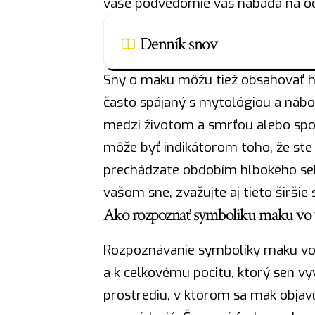
vaše podvedomie vás nabáda na od
Denník snov
Sny o maku môžu tiež obsahovať hl
často spájaný s mytológiou a náb
medzi životom a smrťou alebo spoj
môže byť indikátorom toho, že ste
prechádzate obdobím hlbokého s
vašom sne, zvažujte aj tieto širši
Ako rozpoznať symboliku maku vo 
Rozpoznávanie symboliky maku vo v
a k celkovému pocitu, ktorý sen v
prostrediu, v ktorom sa mak objavu