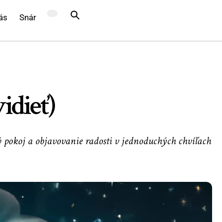
ás
Snár
idieť)
ý pokoj a objavovanie radosti v jednoduchých chvíľach