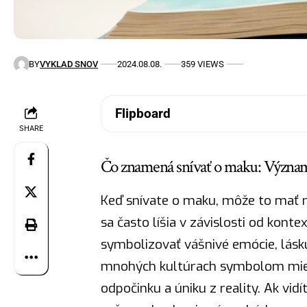
BY
VYKLAD SNOV
2024.08.08.
359 VIEWS
Flipboard
SHARE
Čo znamená snívať o maku: Význam 
Keď snívate o maku, môže to mať n
sa často líšia v závislosti od kon
symbolizovať vášnivé emócie, lásku
mnohých kultúrach symbolom mier
odpočinku a úniku z reality. Ak vidí