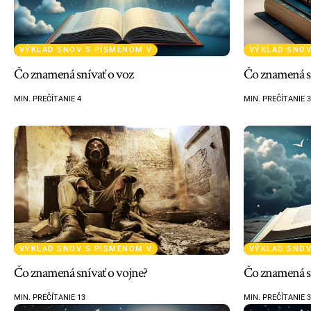
VÝKLAD SNOV S PÍSMENOM V
VÝKLAD SNOV
Čo znamená snívať o voz
Čo znamená s
MIN. PREČÍTANIE 4
MIN. PREČÍTANIE 3
VÝKLAD SNOV S PÍSMENOM V
VÝKLAD SNOV
Čo znamená snívať o vojne?
Čo znamená sn
MIN. PREČÍTANIE 13
MIN. PREČÍTANIE 3