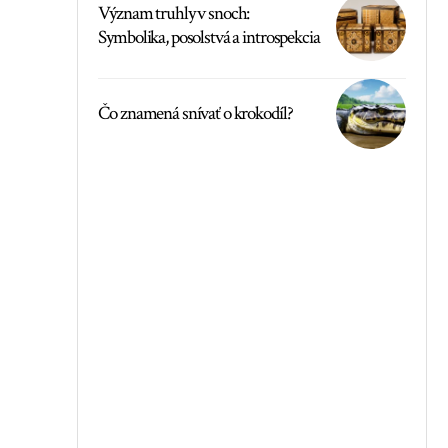
Význam truhly v snoch:
Symbolika, posolstvá a introspekcia
Čo znamená snívať o krokodíl?