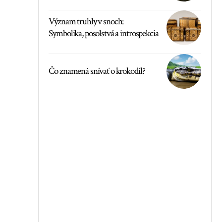
Význam truhly v snoch:
Symbolika, posolstvá a introspekcia
Čo znamená snívať o krokodíl?