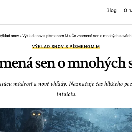
Blog
O n
Výklad snov
»
Výklad snov s písmenom M
»
Čo znamená sen o mnohých sovách
VÝKLAD SNOV S PÍSMENOM M
mená sen o mnohých 
júcu múdrosť a nové vhľady. Naznačuje čas hlbšieho po
intuíciu.