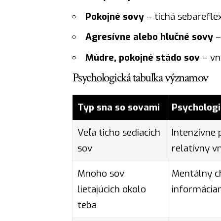
Pokojné sovy
– tichá sebareflex
Agresívne alebo hlučné sovy
–
Múdre, pokojné stádo sov
– vn
Psychologická tabuľka významov
Typ sna so sovami
Psycholog
Veľa ticho sediacich
Intenzívne 
sov
relatívny v
Mnoho sov
Mentálny ch
lietajúcich okolo
informácia
teba