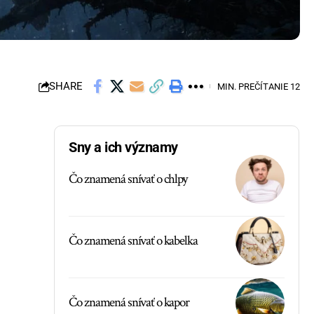
SHARE
MIN. PREČÍTANIE 12
Sny a ich významy
Čo znamená snívať o chlpy
Čo znamená snívať o kabelka
Čo znamená snívať o kapor