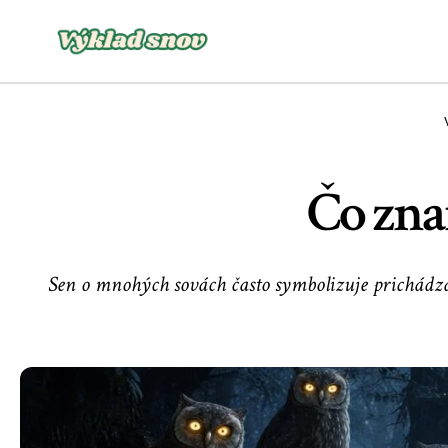
Čo zna
Sen o mnohých sovách často symbolizuje prichádza