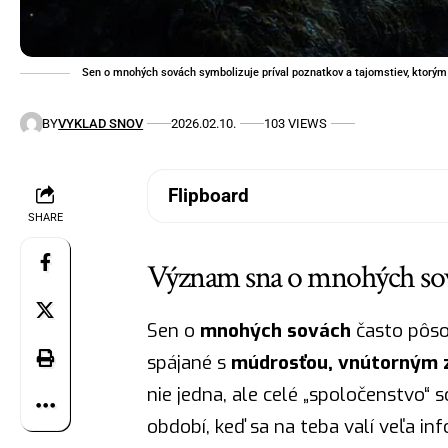
Sen o mnohých sovách symbolizuje príval poznatkov a tajomstiev, ktorým 
BY
VYKLAD SNOV
2026.02.10.
103 VIEWS
Flipboard
SHARE
Význam sna o mnohých sov
Sen o
mnohých sovách
často pôso
spájané s
múdrosťou, vnútorným 
nie jedna, ale celé „spoločenstvo“
období, keď sa na teba valí veľa inf