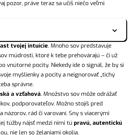
aj pozor, práve teraz sa učíš niečo veľmi
rast tvojej intuície
. Mnoho sov predstavuje
sov múdrosti, ktoré k tebe prehovárajú – či už
bo vnútorné pocity. Niekedy ide o signál, že by si
voje myšlienky a pocity a neignorovať „tichý
 teba správne.
ská a vzťahová
. Množstvo sov môže odrážať
tikov, podporovateľov. Možno stojíš pred
názorov, rád či varovaní. Sny s viacerými
j túžby nájsť medzi nimi tú
pravú, autentickú
ou, nie len so želaniami okolia.