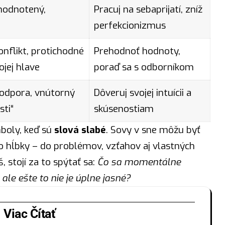
 hodnotený,
Pracuj na sebaprijatí, zníž
perfekcionizmus
nflikt, protichodné
Prehodnoť hodnoty,
ojej hlave
poraď sa s odborníkom
odpora, vnútorný
Dôveruj svojej intuícii a
ti“
skúsenostiam
boly, keď sú
slová slabé
. Sovy v sne môžu byť
o hĺbky – do problémov, vzťahov aj vlastných
, stojí za to spýtať sa:
Čo sa momentálne
ale ešte to nie je úplne jasné?
Viac Čítať