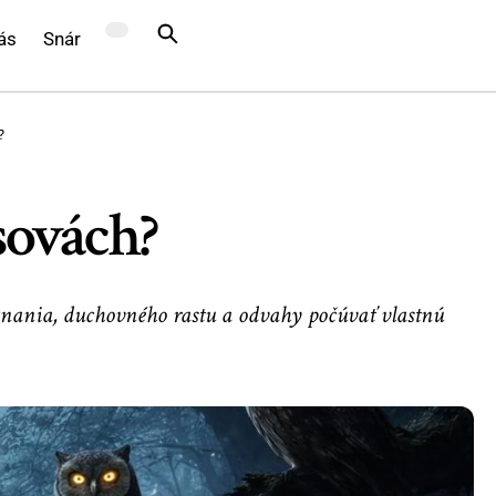
ás
Snár
?
sovách?
znania, duchovného rastu a odvahy počúvať vlastnú