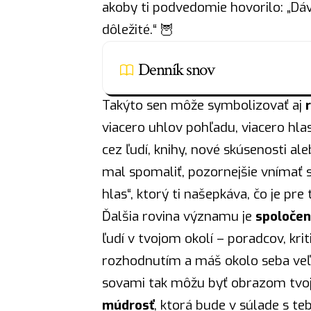
akoby ti podvedomie hovorilo: „Dáv
dôležité.“ 🦉
Denník snov
Takýto sen môže symbolizovať aj
viacero uhlov pohľadu, viacero hla
cez ľudí, knihy, nové skúsenosti ale
mal spomaliť, pozornejšie vnímať s
hlas“, ktorý ti našepkáva, čo je pre
Ďalšia rovina významu je
spoločen
ľudí v tvojom okolí – poradcov, kri
rozhodnutím a máš okolo seba veľa 
sovami tak môžu byť obrazom tvoje
múdrosť
, ktorá bude v súlade s teb