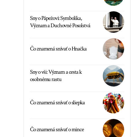
Sny o Pápežovi: Symbolika,
Význam a Duchovné Posolstvá
Čo znamená snívať o Hnačka
Sny o vši: Význam a cesta k
osobnému rastu
Čo znamená snívať o sliepka
Čo znamená snívať o mince