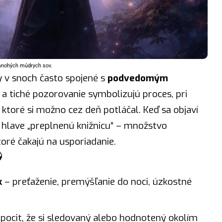
mnohých múdrych sov.
y v snoch často spojené s
podvedomým
 a tiché pozorovanie symbolizujú proces, pri
 ktoré si možno cez deň potláčal. Keď sa objaví
v hlave „preplnenú knižnicu“ – množstvo
toré čakajú na usporiadanie.

k
– preťaženie, premýšľanie do noci, úzkostné
pocit, že si sledovaný alebo hodnotený okolím