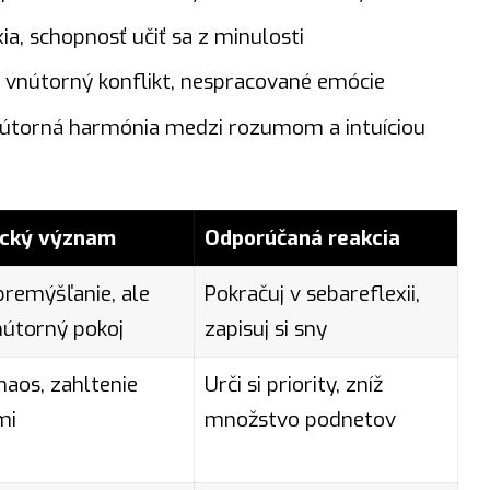
ia, schopnosť učiť sa z minulosti
 vnútorný konflikt, nespracované emócie
útorná harmónia medzi rozumom a intuíciou
ický význam
Odporúčaná reakcia
premýšľanie, ale
Pokračuj v sebareflexii,
nútorný pokoj
zapisuj si sny
aos, zahltenie
Urči si priority, zníž
mi
množstvo podnetov