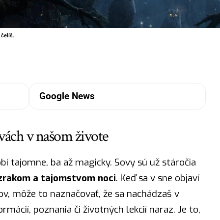
čelíš.
Google News
ách v našom živote
bí tajomne, ba až magicky. Sovy sú už stáročia
zrakom a tajomstvom noci
. Keď sa v sne objaví
 sov, môže to naznačovať, že sa nachádzaš v
ormácií, poznania či životných lekcií naraz. Je to,