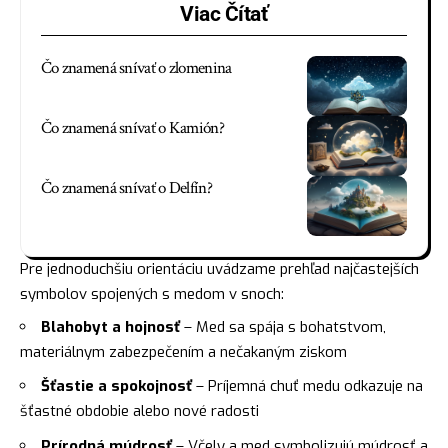
Viac Čítať
Čo znamená snívať o zlomenina
Čo znamená snívať o Kamión?
Čo znamená snívať o Delfín?
Pre jednoduchšiu orientáciu uvádzame prehľad najčastejších
symbolov spojených s medom v snoch:
Blahobyt a hojnosť
– Med sa spája s bohatstvom,
materiálnym zabezpečením a nečakaným ziskom
Šťastie a spokojnosť
– Príjemná chuť medu odkazuje na
šťastné obdobie alebo nové radosti
Prírodná múdrosť
– Včely a med symbolizujú múdrosť a