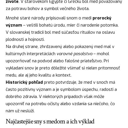
živote
. V starovekom Egypte či Grécku bol med považovaný
za potravu bohov a symbol večného života.
Mnohé staré národy pripisovali snom o medi
prorocký
význam
– veštili bohatú úrodu, mier či narodenie potomka.
V slovanskej tradícii bol med súčasťou rituálov na oslavu
plodnosti a hojnosti.
Na druhej strane, zhrdzavený alebo pokazený med mal v
kultúrnych interpretáciách
varovné posolstvo
– mohol
upozorňovať na podvod alebo falošné priateľstvo. Pri
vykladaní snov je preto dôležité všímať si nielen prítomnosť
medu, ale aj jeho kvalitu a kontext.
Historický pohľad
preto potvrdzuje, že med v snoch má
často pozitívny význam a je symbolom úspechu, radosti a
dobrého zdravia. V niektorých prípadoch však môže
upozorniť na potrebu očisty alebo vzdania sa niečoho, čo
nám už neslúži.
Najčastejšie sny s medom a ich výklad