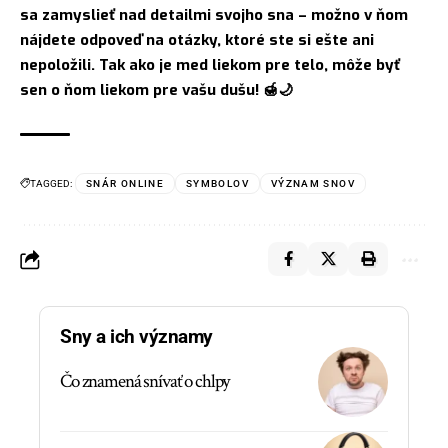
sa zamyslieť nad detailmi svojho sna – možno v ňom
nájdete odpoveď na otázky, ktoré ste si ešte ani
nepoložili. Tak ako je med liekom pre telo, môže byť
sen o ňom liekom pre vašu dušu! 🍯🌙
TAGGED:
SNÁR ONLINE
SYMBOLOV
VÝZNAM SNOV
Sny a ich významy
Čo znamená snívať o chlpy