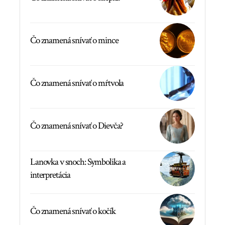
Čo znamená snívať o mince
Čo znamená snívať o mŕtvola
Čo znamená snívať o Dievča?
Lanovka v snoch: Symbolika a
interpretácia
Čo znamená snívať o kočík