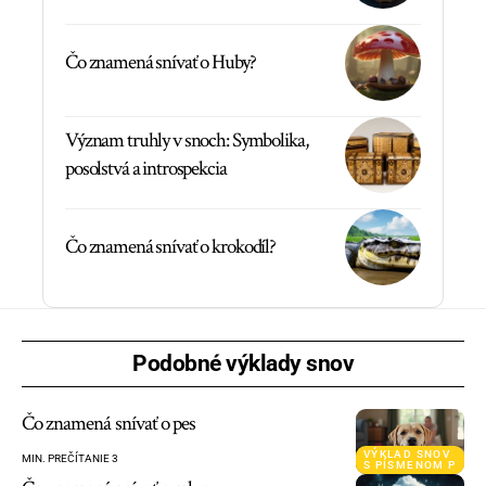
Čo znamená snívať o Huby?
Význam truhly v snoch: Symbolika,
posolstvá a introspekcia
Čo znamená snívať o krokodíl?
Podobné výklady snov
Čo znamená snívať o pes
VÝKLAD SNOV
MIN. PREČÍTANIE 3
S PÍSMENOM P