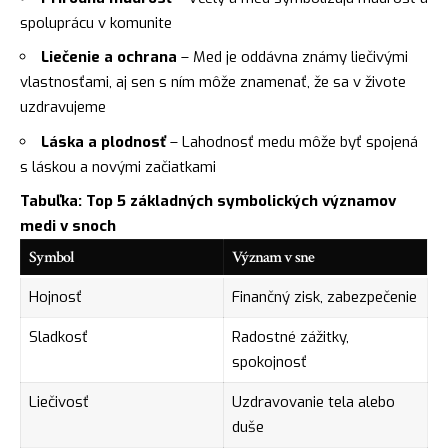
spoluprácu v komunite
Liečenie a ochrana
– Med je oddávna známy liečivými
vlastnosťami, aj sen s ním môže znamenať, že sa v živote
uzdravujeme
Láska a plodnosť
– Lahodnosť medu môže byť spojená
s láskou a novými začiatkami
Tabuľka: Top 5 základných symbolických významov
medi v snoch
Symbol
Význam v sne
Hojnosť
Finančný zisk, zabezpečenie
Sladkosť
Radostné zážitky,
spokojnosť
Liečivosť
Uzdravovanie tela alebo
duše