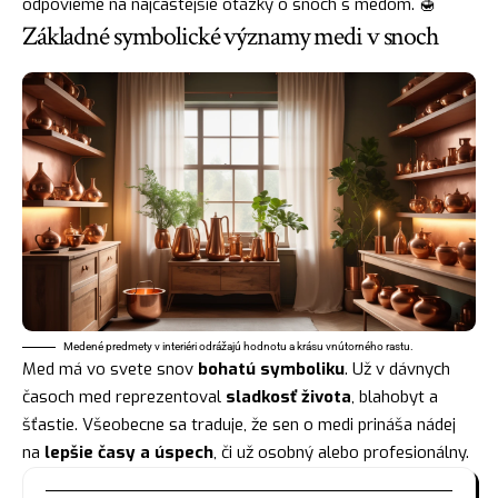
odpovieme na najčastejšie otázky o snoch s medom. 🍯
Základné symbolické významy medi v snoch
Medené predmety v interiéri odrážajú hodnotu a krásu vnútorného rastu.
Med má vo svete snov
bohatú symboliku
. Už v dávnych
časoch med reprezentoval
sladkosť života
, blahobyt a
šťastie
. Všeobecne sa traduje, že sen o medi prináša nádej
na
lepšie časy a úspech
, či už osobný alebo profesionálny.