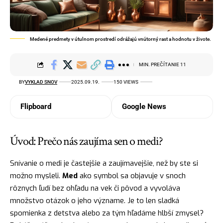
Medené predmety v útulnom prostredí odrážajú vnútorný rast a hodnotu v živote.
MIN. PREČÍTANIE 11
BY
VYKLAD SNOV
2025.09.19.
150 VIEWS
Flipboard
Google News
Úvod: Prečo nás zaujíma sen o medi?
Snívanie o medi je častejšie a zaujímavejšie, než by ste si
možno mysleli.
Med
ako symbol sa objavuje v snoch
rôznych ľudí bez ohľadu na vek či pôvod a vyvoláva
množstvo otázok o jeho význame. Je to len sladká
spomienka z detstva alebo za tým hľadáme hlbší zmysel?