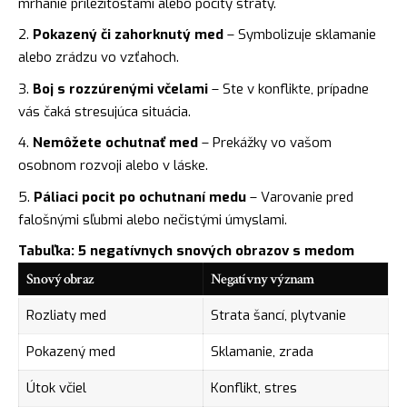
mrhanie príležitosťami alebo pocity straty.
Pokazený či zahorknutý med
– Symbolizuje sklamanie
alebo zrádzu vo vzťahoch.
Boj s rozzúrenými včelami
– Ste v konflikte, prípadne
vás čaká stresujúca situácia.
Nemôžete ochutnať med
– Prekážky vo vašom
osobnom rozvoji alebo v láske.
Páliaci pocit po ochutnaní medu
– Varovanie pred
falošnými sľubmi alebo nečistými úmyslami.
Tabuľka: 5 negatívnych snových obrazov s medom
Snový obraz
Negatívny význam
Rozliaty med
Strata šancí, plytvanie
Pokazený med
Sklamanie, zrada
Útok včiel
Konflikt, stres