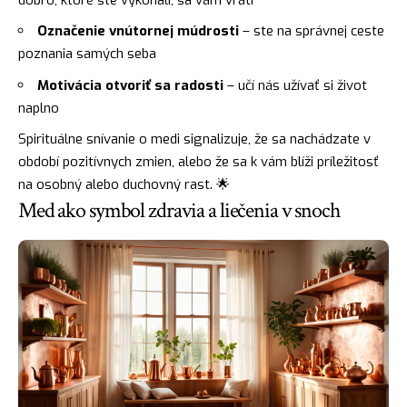
Označenie vnútornej múdrosti
– ste na správnej ceste
poznania samých seba
Motivácia otvoriť sa radosti
– učí nás užívať si život
naplno
Spirituálne snívanie o medi signalizuje, že sa nachádzate v
období pozitívnych zmien, alebo že sa k vám blíži príležitosť
na osobný alebo
duchovný
rast. 🌟
Med ako symbol zdravia a liečenia v snoch