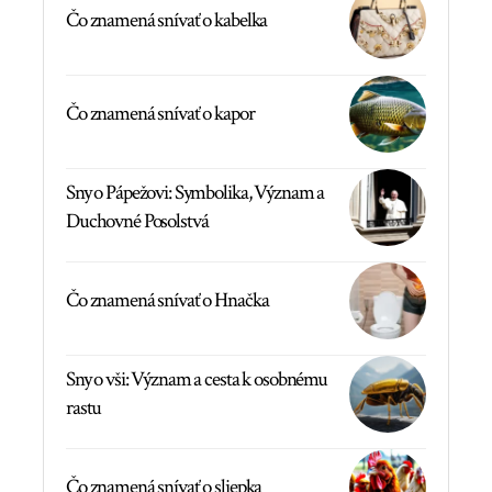
Čo znamená snívať o kabelka
Čo znamená snívať o kapor
Sny o Pápežovi: Symbolika, Význam a
Duchovné Posolstvá
Čo znamená snívať o Hnačka
Sny o vši: Význam a cesta k osobnému
rastu
Čo znamená snívať o sliepka