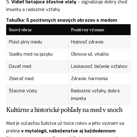
Vidieť lietajúce šťastné včely
– signalizuje dobrý chod
imunity a radostné vzťahy
Tabuľka: 5 pozitívnych snových obrazov s medom
Snový obraz
Pozitívny význam
Plást plný medu
Hojnosť zdravia
Sladký med na jazyku
Obnova síl, vitalita
Dávať med
Láskavosť, liečenie vzťahov
Zbierať med
Zdravie, harmónia
Šťastné včely
Radostné vzťahy, dobrá
imunita
Kultúrne a historické pohľady na med v snoch
Med je súčasťou ľudstva už tisíce rokov a jeho význam sa
prelína
v mytológii, náboženstve aj každodennom