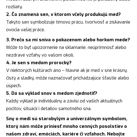
rozliaty.
2. Čo znamená sen, v ktorom včely produkujú med?
Takýto sen symbolizuje tímovú prácu, tvorivosť a získavanie
ovocia vašej práce.
3. Prečo sa mi sníva o pokazenom alebo horkom mede?
Môže to byť upozornenie na sklamanie, neúprimnosť alebo
nezdravé vzťahy vo vašom okolí.
4. Je sen s medom prorocký?
V niektorých kultúrach áno – hlavne ak je med v sne krásny,
čistý a sladký, môže naznačovať prichádzajúce šťastie alebo
úspech.
5. Dá sa výklad snov s medom zjednotiť?
Každý výklad je individuálny a závisí od vašich aktuálnych
pocitov, situácií i detailov samotného sna.
Sny o medi sú starobylým a univerzálnym symbolom,
ktorý nám môže priniesť mnoho cenných posolstiev o
našom zdraví, emóciách, kariére či vzťahoch. Nebojte