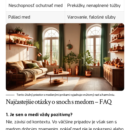
Neschopnosť ochutnať med
Prekážky, nenaplnené túžby
Páliaci med
Varovanie, falošné sľuby
Tento útulný priestor s medenými prvkami vyjadruje vnútorný rast a harmóniu.
Najčastejšie otázky o snoch s medom – FAQ
1. Je sen o medi vždy pozitívny?
Nie, závisí od kontextu. Vo väčšine prípadov je však sen s
medom dobrým znamením, pokiaľ med nie je pokazený alebo