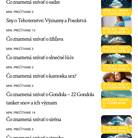
Čo znamená snívať o sadze
VÝKLAD SNOV
MIN. PREČÍTANIE 3
S PÍSMENOM S
Sny o Tehotenstve: Významy a Posolstvá
VÝKLAD SNOV
MIN. PREČÍTANIE 10
S PÍSMENOM T
Čo znamená snívať o žihľava
VÝKLAD SNOV
MIN. PREČÍTANIE 3
S PÍSMENOM Ž
Čo znamená snívať o slnečné lúče
VÝKLAD SNOV
MIN. PREČÍTANIE 3
S PÍSMENOM S
Čo znamená snívať o kamoska sex?
VÝKLAD SNOV
MIN. PREČÍTANIE 3
S PÍSMENOM K
Čo znamená snívať o Gondola – 22 Gondola
VÝKLAD SNOV
tanker snov a ich význam
S PÍSMENOM
G
MIN. PREČÍTANIE 16
Čo znamená snívať o siréna
VÝKLAD SNOV
MIN. PREČÍTANIE 3
S PÍSMENOM S
Čo znamená snívať o strecha