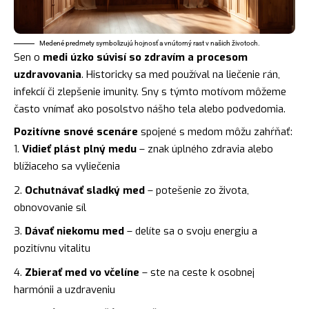
Medené predmety symbolizujú hojnosť a vnútorný rast v našich životoch.
Sen o
medi úzko súvisí so zdravím a procesom
uzdravovania
. Historicky sa med používal na liečenie rán,
infekcií či zlepšenie imunity. Sny s týmto motívom môžeme
často vnímať ako posolstvo nášho tela alebo podvedomia.
Pozitívne snové scenáre
spojené s medom môžu zahŕňať:
Vidieť plást plný medu
– znak úplného zdravia alebo
blížiaceho sa vyliečenia
Ochutnávať sladký med
– potešenie zo života,
obnovovanie síl
Dávať niekomu med
– delíte sa o svoju energiu a
pozitívnu vitalitu
Zbierať med vo včelíne
– ste na ceste k osobnej
harmónii a uzdraveniu