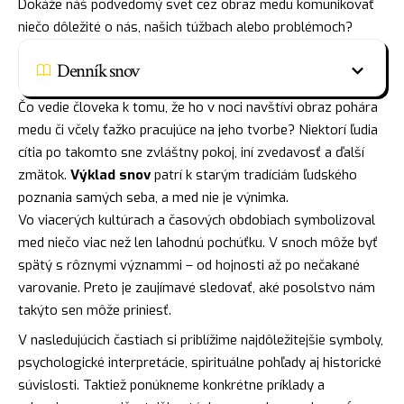
Dokáže náš podvedomý svet cez obraz medu komunikovať
niečo dôležité o nás, našich túžbach alebo problémoch?
Denník snov
Čo vedie človeka k tomu, že ho v noci navštívi obraz pohára
medu či včely ťažko pracujúce na jeho tvorbe? Niektorí ľudia
cítia po takomto sne zvláštny pokoj, iní zvedavosť a ďalší
zmätok.
Výklad snov
patrí k starým tradíciám ľudského
poznania samých seba, a med nie je výnimka.
Vo viacerých kultúrach a časových obdobiach symbolizoval
med niečo viac než len lahodnú pochúťku. V snoch môže byť
spätý s rôznymi význammi – od hojnosti až po nečakané
varovanie. Preto je zaujímavé sledovať, aké posolstvo nám
takýto sen môže priniesť.
V nasledujúcich častiach si priblížime najdôležitejšie symboly,
psychologické interpretácie, spirituálne pohľady aj historické
súvislosti. Taktiež ponúkneme konkrétne príklady a