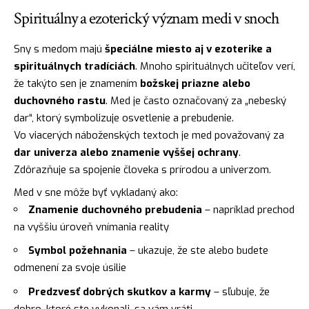
Spirituálny a ezoterický význam medi v snoch
Sny s medom majú
špeciálne miesto aj v ezoterike a
spirituálnych tradíciách
. Mnoho spirituálnych učiteľov verí,
že takýto sen je znamením
božskej priazne alebo
duchovného rastu
. Med je často označovaný za „nebeský
dar“, ktorý symbolizuje osvetlenie a prebudenie.
Vo viacerých náboženských textoch je med považovaný za
dar
univerza alebo znamenie vyššej ochrany
.
Zdôrazňuje sa spojenie človeka s prírodou a univerzom.
Med v sne môže byť vykladaný ako:
Znamenie duchovného prebudenia
– napríklad prechod
na vyššiu úroveň vnímania reality
Symbol požehnania
– ukazuje, že ste alebo budete
odmenení za svoje úsilie
Predzvesť dobrých skutkov a karmy
– sľubuje, že
dobro, ktoré ste vykonali, sa vám vráti