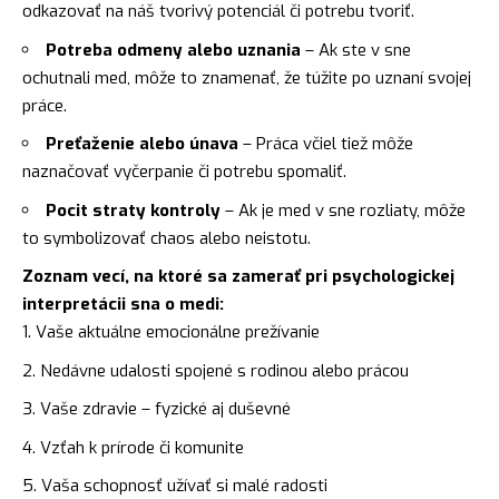
odkazovať na náš tvorivý potenciál či potrebu tvoriť.
Potreba odmeny alebo uznania
– Ak ste v sne
ochutnali med, môže to znamenať, že túžite po uznaní svojej
práce.
Preťaženie alebo únava
– Práca včiel tiež môže
naznačovať vyčerpanie či potrebu spomaliť.
Pocit straty kontroly
– Ak je med v sne rozliaty, môže
to symbolizovať chaos alebo neistotu.
Zoznam vecí, na ktoré sa zamerať pri psychologickej
interpretácii sna o medi:
Vaše aktuálne emocionálne prežívanie
Nedávne udalosti spojené s rodinou alebo prácou
Vaše zdravie – fyzické aj duševné
Vzťah k prírode či komunite
Vaša schopnosť užívať si malé radosti