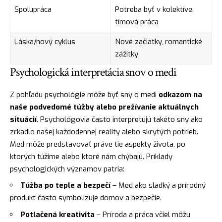
Spolupráca
Potreba byť v kolektíve,
tímová práca
Láska/nový cyklus
Nové začiatky, romantické
zážitky
Psychologická interpretácia snov o medi
Z pohľadu psychológie môže byť sny o medi
odkazom na
naše podvedomé túžby alebo prežívanie aktuálnych
situácií
. Psychológovia často interpretujú takéto sny ako
zrkadlo našej každodennej reality alebo skrytých potrieb.
Med môže predstavovať práve tie aspekty života, po
ktorých túžime alebo ktoré nám chýbajú. Príklady
psychologických významov patria:
Túžba po teple a bezpečí
– Med ako sladký a prírodný
produkt často symbolizuje domov a bezpečie.
Potlačená kreativita
– Príroda a práca včiel môžu