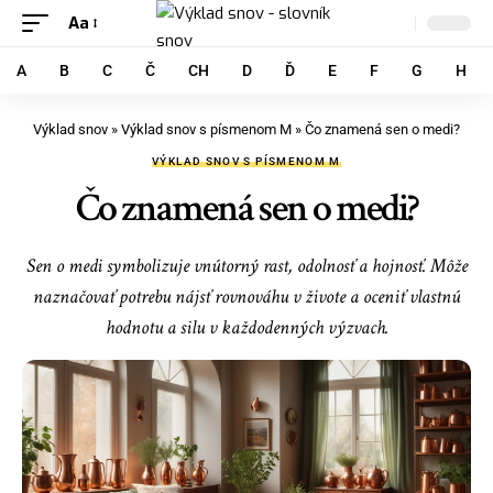
Aa
A
B
C
Č
CH
D
Ď
E
F
G
H
Výklad snov
»
Výklad snov s písmenom M
»
Čo znamená sen o medi?
VÝKLAD SNOV S PÍSMENOM M
Čo znamená sen o medi?
Sen o medi symbolizuje vnútorný rast, odolnosť a hojnosť. Môže
naznačovať potrebu nájsť rovnováhu v živote a oceniť vlastnú
hodnotu a silu v každodenných výzvach.