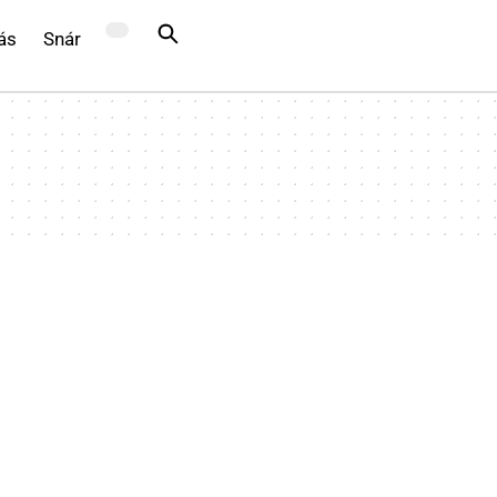
ás
Snár