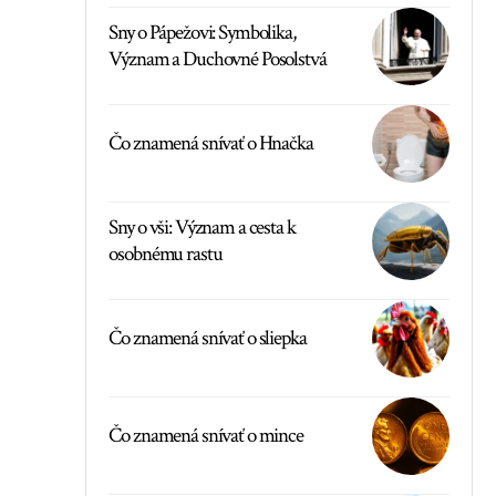
Sny o Pápežovi: Symbolika,
Význam a Duchovné Posolstvá
Čo znamená snívať o Hnačka
Sny o vši: Význam a cesta k
osobnému rastu
Čo znamená snívať o sliepka
Čo znamená snívať o mince