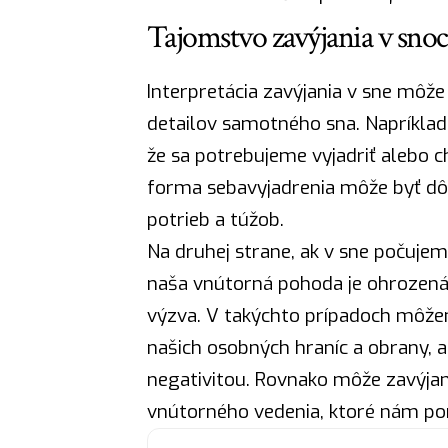
Tajomstvo zavýjania v snoch
Interpretácia zavýjania v sne môž
detailov samotného sna. Napríklad
že sa potrebujeme vyjadriť alebo c
forma sebavyjadrenia môže byť dôl
potrieb a túžob.
Na druhej strane, ak v sne počujem
naša vnútorná pohoda je ohrozená 
výzva. V takýchto prípadoch môžem
našich osobných hraníc a obrany, a
negativitou. Rovnako môže zavýjani
vnútorného vedenia, ktoré nám po