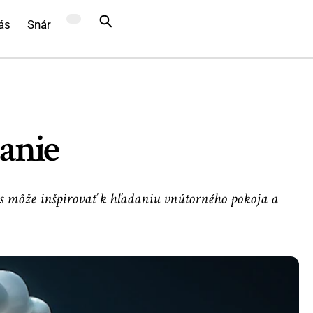
ás
Snár
anie
ás môže inšpirovať k hľadaniu vnútorného pokoja a