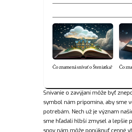
Čo znamená snívať o Šteniatka?
Čo zna
Snívanie o zavýjaní môže byť znepo
symbol nám pripomína, aby sme v
potrebám. Nech už je význam našic
sme hľadali hlbší zmysel a lepšie
snov nám môže ponúknuť cenné vhľ