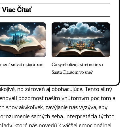
Viac Čítať
mená snívať o stará pani
Čo symbolizuje stretnutie so
Santa Clausom vo sne?
kojivé, no zároveň aj obohacujúce. Tento silný
enovali pozornosť našim vnútorným pocitom a
h snov akýkoľvek, zavýjanie nás vyzýva, aby
 porozumenie samých seba. Interpretácia týchto
ady, ktoré nás povedú k väčšej emocionálnej