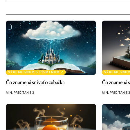
VÝKLAD SNOV S PÍSMENOM Z
VÝKLAD SNOV
Čo znamená snívať o zubačka
Čo znamená sn
MIN. PREČÍTANIE 3
MIN. PREČÍTANIE 3