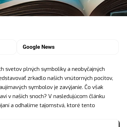
Google News
ch svetov plných symboliky a neobyčajných
dstavovať zrkadlo našich vnútorných pocitov,
zaujímavých
symbolov
je zavýjanie. Čo však
javí v našich snoch? V nasledujúcom článku
ní a odhalíme tajomstvá, ktoré tento