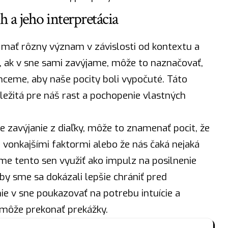
 a jeho interpretácia
e mať rôzny význam v závislosti od kontextu a
, ak v sne sami zavýjame, môže to naznačovať,
hceme, aby naše pocity boli vypočuté. Táto
ežitá pre náš rast a pochopenie vlastných
e zavýjanie z diaľky, môže to znamenať pocit, že
vonkajšími faktormi alebo že nás čaká nejaká
e tento sen využiť ako impulz na posilnenie
by sme sa dokázali lepšie chrániť pred
e v sne poukazovať na potrebu intuície a
môže prekonať prekážky.