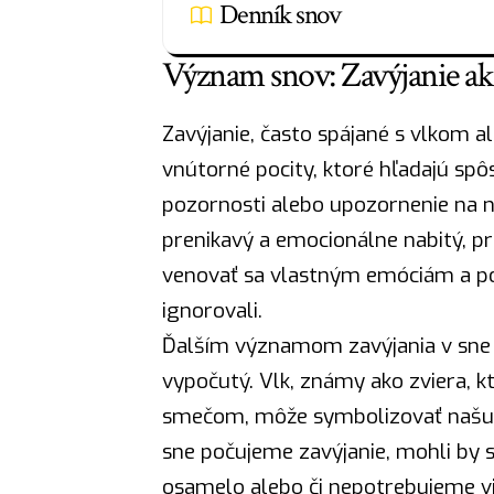
Denník snov
Význam snov: Zavýjanie ak
Zavýjanie, často spájané s vlkom 
vnútorné pocity, ktoré hľadajú spô
pozornosti alebo upozornenie na ni
prenikavý a emocionálne nabitý, 
venovať sa vlastným emóciám a po
ignorovali.
Ďalším významom zavýjania v sne 
vypočutý. Vlk, známy ako
zviera
, 
smečom, môže symbolizovať našu tú
sne počujeme zavýjanie, mohli by s
osamelo alebo či nepotrebujeme vi