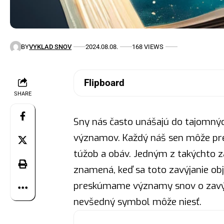
BY
VYKLAD SNOV
2024.08.08.
168 VIEWS
Flipboard
SHARE
Sny nás často unášajú do tajomný
významov. Každý náš sen môže pre
túžob a obáv. Jedným z takýchto 
znamená, keď sa toto zavýjanie ob
preskúmame významy snov o zavýja
nevšedný symbol môže niesť.