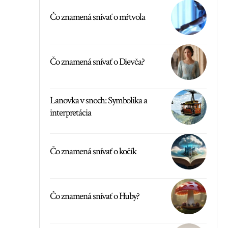
Čo znamená snívať o mŕtvola
Čo znamená snívať o Dievča?
Lanovka v snoch: Symbolika a
interpretácia
Čo znamená snívať o kočík
Čo znamená snívať o Huby?