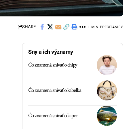
SHARE
MIN. PREČÍTANIE 3
Sny a ich významy
Čo znamená snívať o chlpy
Čo znamená snívať o kabelka
Čo znamená snívať o kapor