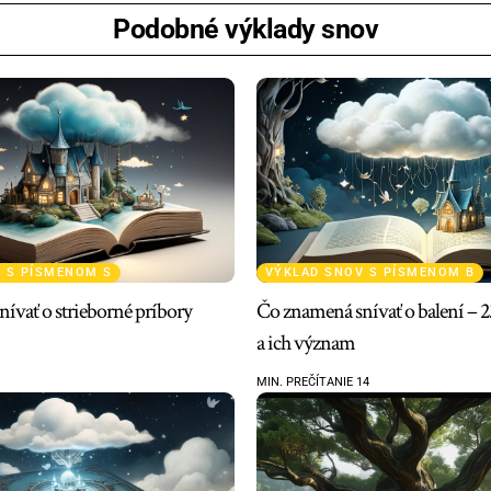
Podobné výklady snov
 S PÍSMENOM S
VÝKLAD SNOV S PÍSMENOM B
ívať o strieborné príbory
Čo znamená snívať o balení – 2
a ich význam
MIN. PREČÍTANIE 14