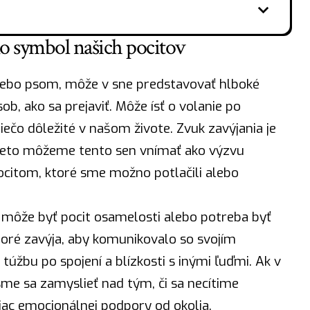
o symbol našich pocitov
alebo psom, môže v sne predstavovať hlboké
sob, ako sa prejaviť. Môže
ísť
o volanie po
ečo dôležité v našom živote. Zvuk zavýjania je
preto môžeme tento sen vnímať ako výzvu
citom, ktoré sme možno potlačili alebo
môže byť pocit osamelosti alebo
potreba
byť
ktoré zavýja, aby komunikovalo so svojím
žbu po spojení a blízkosti s inými ľuďmi. Ak v
me sa zamyslieť nad tým, či sa necítime
ac emocionálnej podpory od okolia.