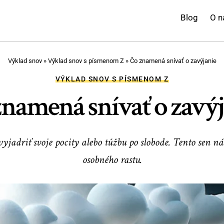
Blog
O n
Výklad snov
»
Výklad snov s písmenom Z
»
Čo znamená snívať o zavýjanie
VÝKLAD SNOV S PÍSMENOM Z
znamená snívať o zavýj
yjadriť svoje pocity alebo túžbu po slobode. Tento sen n
osobného rastu.