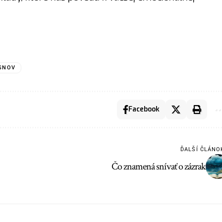
SNOV
Facebook
ĎALŠÍ ČLÁNO
Čo znamená snívať o zázrak