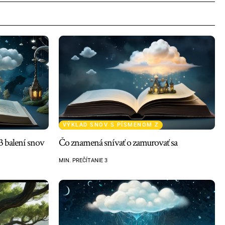
VÝKLAD SNOV S PÍSMENOM Z
3 balení snov
Čo znamená snívať o zamurovať sa
MIN. PREČÍTANIE 3