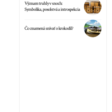
Význam truhly v snoch:
Symbolika, posolstvá a introspekcia
Čo znamená snívať o krokodíl?