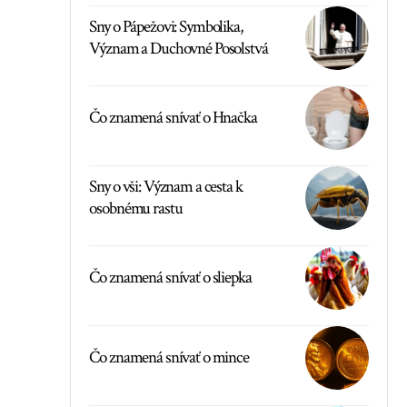
Sny o Pápežovi: Symbolika,
Význam a Duchovné Posolstvá
Čo znamená snívať o Hnačka
Sny o vši: Význam a cesta k
osobnému rastu
Čo znamená snívať o sliepka
Čo znamená snívať o mince