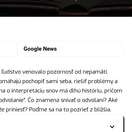
Google News
m ľudstvo venovalo pozornosť od nepamäti.
omáhajú pochopiť sami seba, riešiť problémy a
ha o interpretáciu snov má dlhú históriu, pričom
odvolanie“. Čo znamená snívať o odvolaní? Aké
priniesť? Poďme sa na to pozrieť z bližšia.