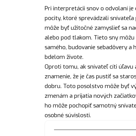
Pri interpretácii snov o odvolaní j
pocity, ktoré sprevádzali snívateľa 
môže byť užitočné zamyslieť sa nad
alebo pod tlakom. Tieto sny môžu
samého, budovanie sebadôvery a hľa
bdelom živote.
Oproti tomu, ak snívateľ cíti úľav
znamenie
, že je čas pustiť sa star
dobru. Toto posolstvo môže byť vý
zmenám a prijatia nových začiatkov.
ho môže pochopiť samotný snívateľ
osobné súvislosti.