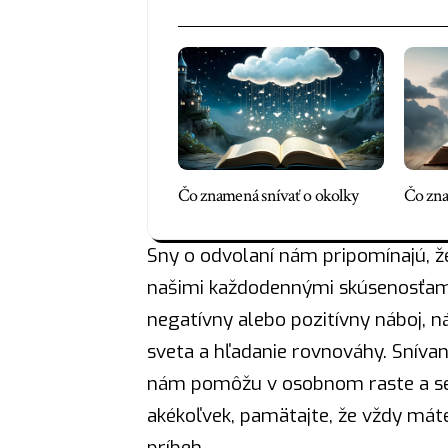
Čo znamená snívať o okolky
Čo zna
Sny o odvolaní nám pripomínajú, ž
našimi každodennými skúsenosťami,
negatívny alebo pozitívny
náboj
, 
sveta a hľadanie rovnováhy. Sníva
nám pomôžu v osobnom raste a seb
akékoľvek, pamätajte, že vždy má
príbeh.