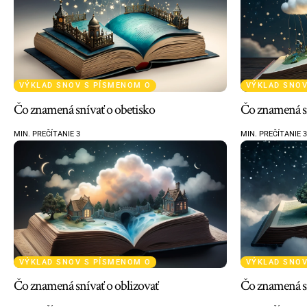
VÝKLAD SNOV S PÍSMENOM O
VÝKLAD SNOV
Čo znamená snívať o obetisko
Čo znamená s
MIN. PREČÍTANIE 3
MIN. PREČÍTANIE 3
VÝKLAD SNOV S PÍSMENOM O
VÝKLAD SNOV
Čo znamená snívať o oblizovať
Čo znamená sn