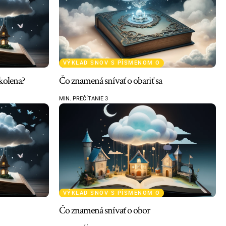
VÝKLAD SNOV S PÍSMENOM O
kolena?
Čo znamená snívať o obariť sa
MIN. PREČÍTANIE 3
VÝKLAD SNOV S PÍSMENOM O
Čo znamená snívať o obor