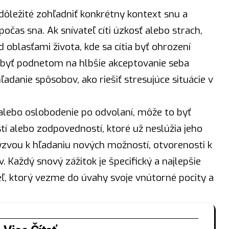
e dôležité zohľadniť konkrétny kontext snu a
počas sna. Ak snívateľ cíti úzkosť alebo strach,
 oblasťami života, kde sa cítia byť ohrození
 byť podnetom na hlbšie akceptovanie seba
danie spôsobov, ako riešiť stresujúce situácie v
u alebo oslobodenie po odvolaní, môže to byť
ostí alebo zodpovedností, ktoré už neslúžia jeho
zvou k hľadaniu nových možností, otvorenosti k
 Každý snový zážitok je špecifický a najlepšie
, ktorý vezme do úvahy svoje vnútorné pocity a