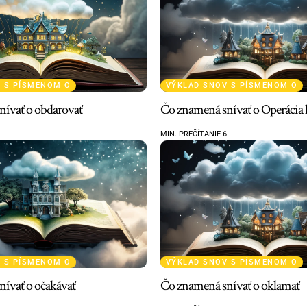
 S PÍSMENOM O
VÝKLAD SNOV S PÍSMENOM O
nívať o obdarovať
Čo znamená snívať o Operácia 
MIN. PREČÍTANIE 6
 S PÍSMENOM O
VÝKLAD SNOV S PÍSMENOM O
ívať o očakávať
Čo znamená snívať o oklamať