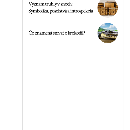
Význam truhly v snoch:
Symbolika, posolstvá a introspekcia
Čo znamená snívať o krokodíl?