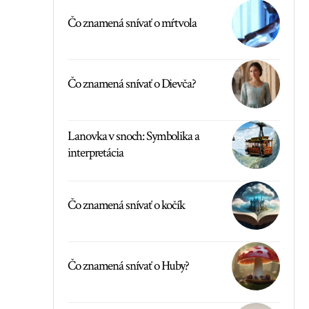
Čo znamená snívať o mŕtvola
Čo znamená snívať o Dievča?
Lanovka v snoch: Symbolika a
interpretácia
Čo znamená snívať o kočík
Čo znamená snívať o Huby?