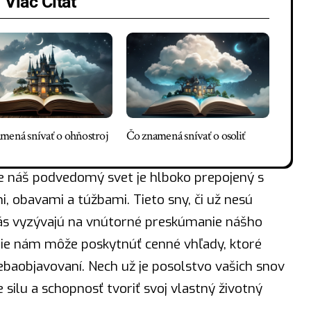
Viac Čítať
mená snívať o ohňostroj
Čo znamená snívať o osoliť
e náš podvedomý svet je hlboko prepojený s
 obavami a túžbami. Tieto sny, či už nesú
nás vyzývajú na vnútorné preskúmanie nášho
nie nám môže poskytnúť cenné vhľady, ktoré
aobjavovaní. Nech už je posolstvo vašich snov
te
silu
a schopnosť tvoriť svoj vlastný životný