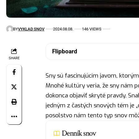
BY
VYKLAD SNOV
2024.08.08.
146 VIEWS
Flipboard
SHARE
Sny sú fascinujúcim javom, ktorý
Mnohé kultúry veria, že sny nám p
dokonca objaviť skryté pravdy. Sna
jedným z častých snových tém je „
posolstvo nám tento typ snov môže 
Denník snov