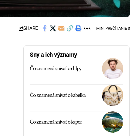
SHARE
MIN. PREČÍTANIE 3
Sny a ich významy
Čo znamená snívať o chlpy
Čo znamená snívať o kabelka
Čo znamená snívať o kapor