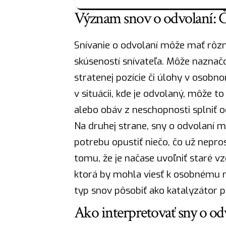
Význam snov o odvolaní: 
Snívanie o odvolaní môže mať rôzn
skúseností snívateľa. Môže naznačov
stratenej pozície či úlohy v osobno
v situácii, kde je odvolaný, môže t
alebo obáv z neschopnosti splniť o
Na druhej strane, sny o odvolaní 
potrebu opustiť niečo, čo už nepro
tomu, že je načase uvoľniť staré vz
ktorá by mohla viesť k osobnému 
typ snov pôsobiť ako katalyzátor p
Ako interpretovať sny o odv