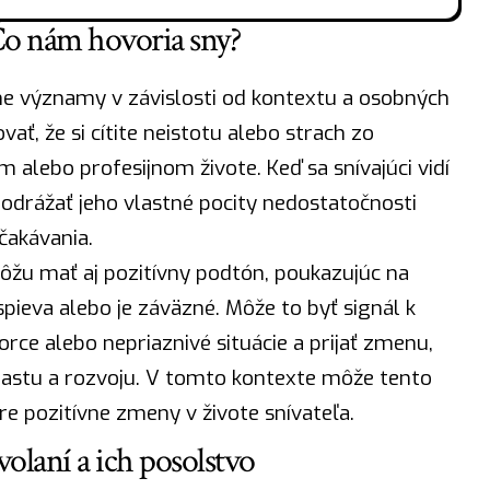
Čo nám hovoria sny?
e významy v závislosti od kontextu a osobných
ať, že si cítite neistotu alebo
strach
zo
m alebo profesijnom živote. Keď sa snívajúci vidí
o odrážať jeho vlastné pocity nedostatočnosti
čakávania.
môžu mať aj pozitívny podtón, poukazujúc na
spieva alebo je záväzné. Môže to byť signál k
orce alebo nepriaznivé situácie a prijať zmenu,
rastu a rozvoju. V tomto kontexte môže tento
re pozitívne zmeny v živote snívateľa.
olaní a ich posolstvo