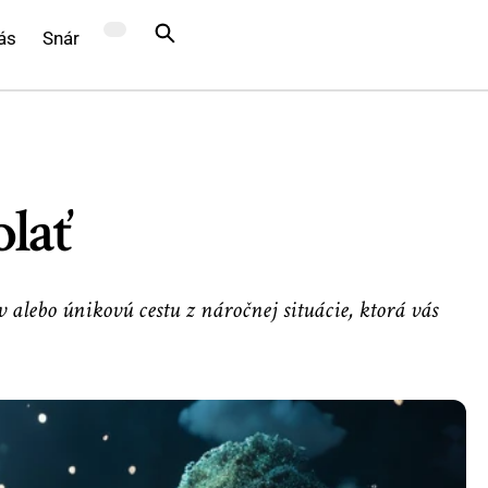
ás
Snár
olať
 alebo únikovú cestu z náročnej situácie, ktorá vás