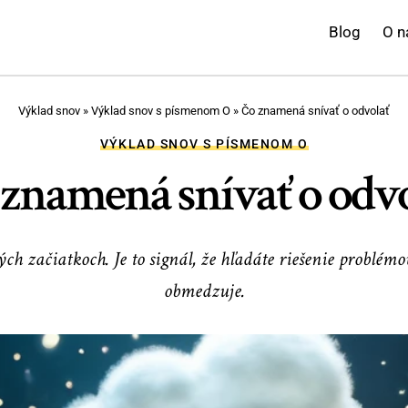
Blog
O n
Výklad snov
»
Výklad snov s písmenom O
»
Čo znamená snívať o odvolať
VÝKLAD SNOV S PÍSMENOM O
znamená snívať o odv
začiatkoch. Je to signál, že hľadáte riešenie problémov
obmedzuje.