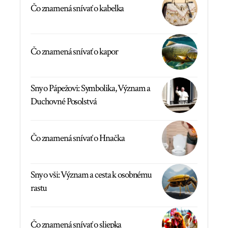
Čo znamená snívať o kabelka
Čo znamená snívať o kapor
Sny o Pápežovi: Symbolika, Význam a
Duchovné Posolstvá
Čo znamená snívať o Hnačka
Sny o vši: Význam a cesta k osobnému
rastu
Čo znamená snívať o sliepka