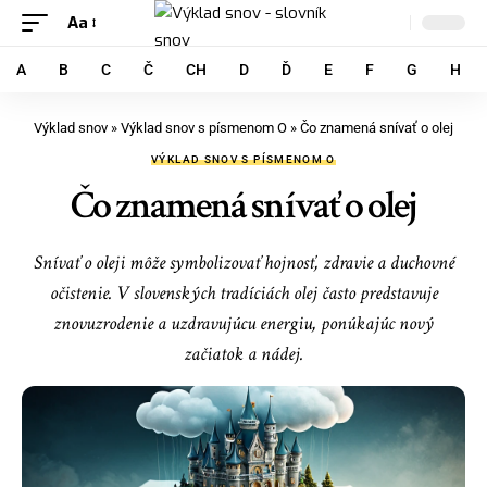
Aa
A
B
C
Č
CH
D
Ď
E
F
G
H
Výklad snov
»
Výklad snov s písmenom O
»
Čo znamená snívať o olej
VÝKLAD SNOV S PÍSMENOM O
Čo znamená snívať o olej
Snívať o oleji môže symbolizovať hojnosť, zdravie a duchovné
očistenie. V slovenských tradíciách olej často predstavuje
znovuzrodenie a uzdravujúcu energiu, ponúkajúc nový
začiatok a nádej.