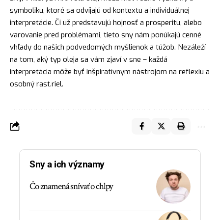
symboliku, ktoré sa odvíjajú od kontextu a individuálnej
interpretácie. Či už predstavujú hojnosť a prosperitu, alebo
varovanie pred problémami, tieto sny nám ponúkajú cenné
vhľady do našich podvedomých myšlienok a túžob. Nezáleží
na tom, aký typ oleja sa vám zjaví v sne – každá
interpretácia môže byť inšpiratívnym nástrojom na reflexiu a
osobný rast.riel.
Sny a ich významy
Čo znamená snívať o chlpy