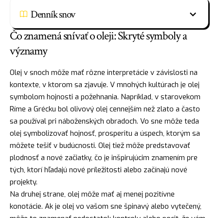
Denník snov
Čo znamená snívať o oleji: Skryté symboly a
významy
Olej v snoch môže mať rôzne interpretácie v závislosti na
kontexte, v ktorom sa zjavuje. V mnohých kultúrach je olej
symbolom
hojnosti
a požehnania. Napríklad, v starovekom
Ríme a Grécku bol olivový olej cennejším než zlato a často
sa používal pri náboženských obradoch. Vo sne môže teda
olej symbolizovať hojnosť, prosperitu a úspech, ktorým sa
môžete tešiť v budúcnosti. Olej tiež môže predstavovať
plodnosť a nové začiatky, čo je inšpirujúcim znamením pre
tých, ktorí hľadajú nové príležitosti alebo začínajú nové
projekty.
Na druhej strane, olej môže mať aj menej pozitívne
konotácie. Ak je olej vo vašom sne špinavý alebo vytečený,