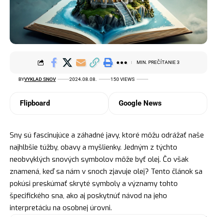
MIN. PREČÍTANIE 3
BY
VYKLAD SNOV
2024.08.08.
150 VIEWS
Flipboard
Google News
Sny sú fascinujúce a záhadné javy, ktoré môžu odrážať naše
najhlbšie túžby, obavy a myšlienky. Jedným z týchto
neobvyklých snových
symbolov
môže byť olej. Čo však
znamená, keď sa nám v snoch zjavuje olej? Tento článok sa
pokúsi preskúmať skryté symboly a významy tohto
špecifického sna, ako aj poskytnúť návod na jeho
interpretáciu na osobnej úrovni.