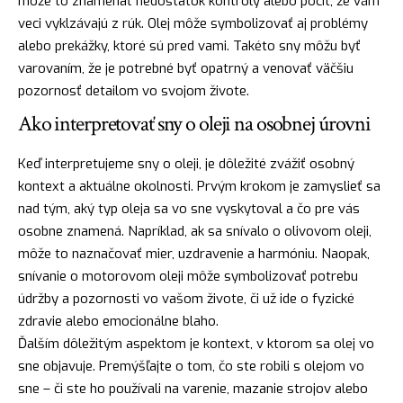
môže to znamenať
nedostatok
kontroly alebo pocit, že vám
veci vyklzávajú z rúk. Olej môže symbolizovať aj problémy
alebo prekážky, ktoré sú pred vami. Takéto sny môžu byť
varovaním, že je potrebné byť opatrný a venovať väčšiu
pozornosť detailom vo svojom živote.
Ako interpretovať sny o oleji na osobnej úrovni
Keď interpretujeme sny o oleji, je dôležité zvážiť osobný
kontext a aktuálne okolnosti. Prvým krokom je zamyslieť sa
nad tým, aký typ oleja sa vo sne vyskytoval a čo pre vás
osobne znamená. Napríklad, ak sa snívalo o olivovom oleji,
môže to naznačovať mier, uzdravenie a harmóniu.
Naopak
,
snívanie o motorovom oleji môže symbolizovať potrebu
údržby a pozornosti vo vašom živote, či už ide o fyzické
zdravie alebo emocionálne blaho.
Ďalším dôležitým aspektom je kontext, v ktorom sa olej vo
sne objavuje. Premýšľajte o tom, čo ste robili s olejom vo
sne – či ste ho používali na varenie, mazanie strojov alebo