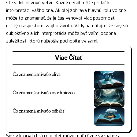
ste videli olivovú vetvu. Každý detail môže pridať k
interpretácii vášho sna. Ak olej zohráva hlavnú rolu vo sne,
môže to znamenať, že je čas venovať viac pozornosti
určitým aspektom svojho života. Vždy pamätajte, že sny sú
subjektívne a ich interpretácia môže byť veľmi osobná
záležitosť, ktorú najlepšie pochopíte vy sami.
Viac Čítať
Čo znamená snívať o oliva
Čo znamená snívať o osie hniezdo
Čo znamená snívať o odbaliť
Sny, v ktorých hrá rolu olej, môžu mať rôzne významy a