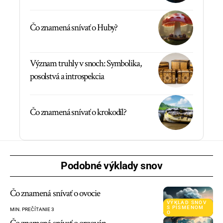
Čo znamená snívať o Huby?
Význam truhly v snoch: Symbolika,
posolstvá a introspekcia
Čo znamená snívať o krokodíl?
Podobné výklady snov
Čo znamená snívať o ovocie
VÝKLAD SNOV
S PÍSMENOM
MIN. PREČÍTANIE 3
O