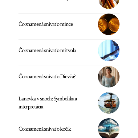
Čo znamená snívať o mince
Čo znamená snívať o mŕtvola
Čo znamená snívať o Dievča?
Lanovka v snoch: Symbolika a
interpretácia
Čo znamená snívať o kočík