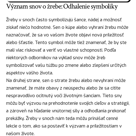
Význam snov o žrebe: Odhalenie symboliky
Žreby v snoch často symbolizujú šance,
nádej
a možnosť
získať niečo hodnotné. Sen o kúpe alebo vyhraní žrebu môže
naznačovať, že sa vo vašom živote objaví nová príležitosť
alebo
šťastie
. Tento symbol môže tiež znamenať, že by ste
mali viac riskovať a veriť vo vlastné schopnosti. Podľa
niektorých odborníkov na
výklad snov
môže žreb
symbolizovať vašu túžbu po zmene alebo zlepšení určitých
aspektov vášho života.
Na druhej strane, sen o strate žrebu alebo nevyhraní môže
znamenať, že máte obavy z neúspechu alebo že sa cítite
nespravodlivo ocitnutý voči životným šanciam. Tieto sny
môžu byť výzvou na prehodnotenie svojich cieľov a stratégií,
a zároveň na hľadanie vnútornej sily a odhodlania prekonať
prekážky. Žreby v snoch nám teda môžu prinášať cenné
lekcie o tom, ako sa postaviť k výzvam a príležitostiam v
našom živote.