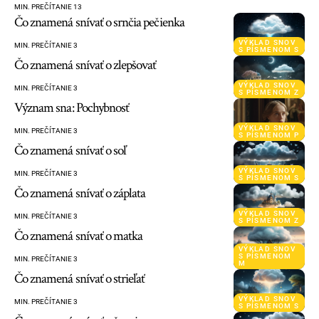
MIN. PREČÍTANIE 13
Čo znamená snívať o srnčia pečienka
VÝKLAD SNOV
MIN. PREČÍTANIE 3
S PÍSMENOM S
Čo znamená snívať o zlepšovať
VÝKLAD SNOV
MIN. PREČÍTANIE 3
S PÍSMENOM Z
Význam sna: Pochybnosť
VÝKLAD SNOV
MIN. PREČÍTANIE 3
S PÍSMENOM P
Čo znamená snívať o soľ
VÝKLAD SNOV
MIN. PREČÍTANIE 3
S PÍSMENOM S
Čo znamená snívať o záplata
VÝKLAD SNOV
MIN. PREČÍTANIE 3
S PÍSMENOM Z
Čo znamená snívať o matka
VÝKLAD SNOV
S PÍSMENOM
MIN. PREČÍTANIE 3
M
Čo znamená snívať o strieľať
VÝKLAD SNOV
MIN. PREČÍTANIE 3
S PÍSMENOM S