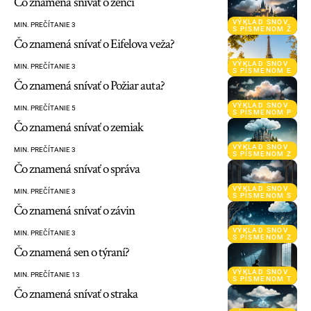
Čo znamená snívať o ženci
VÝKLAD SNOV
MIN. PREČÍTANIE 3
S PÍSMENOM Ž
Čo znamená snívať o Eifelova veža?
VÝKLAD SNOV
MIN. PREČÍTANIE 3
S PÍSMENOM E
Čo znamená snívať o Požiar auta?
VÝKLAD SNOV
MIN. PREČÍTANIE 5
S PÍSMENOM P
Čo znamená snívať o zemiak
VÝKLAD SNOV
MIN. PREČÍTANIE 3
S PÍSMENOM Z
Čo znamená snívať o správa
VÝKLAD SNOV
MIN. PREČÍTANIE 3
S PÍSMENOM S
Čo znamená snívať o závin
VÝKLAD SNOV
MIN. PREČÍTANIE 3
S PÍSMENOM Z
Čo znamená sen o týraní?
VÝKLAD SNOV
MIN. PREČÍTANIE 13
S PÍSMENOM T
Čo znamená snívať o straka