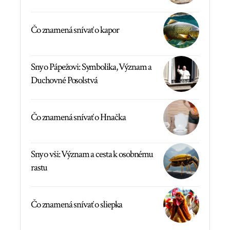
Čo znamená snívať o kapor
Sny o Pápežovi: Symbolika, Význam a
Duchovné Posolstvá
Čo znamená snívať o Hnačka
Sny o vši: Význam a cesta k osobnému
rastu
Čo znamená snívať o sliepka