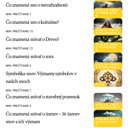
Čo znamená sen o nerozhodnosti
VÝKLAD SNOV
S PÍSMENOM
MIN. PREČÍTANIE 7
N
Čo znamená sen o kožušine?
VÝKLAD SNOV
MIN. PREČÍTANIE 15
S PÍSMENOM K
Čo znamená snívať o Drevo?
VÝKLAD SNOV
S PÍSMENOM
MIN. PREČÍTANIE 12
D
Čo znamená snívať o zora
VÝKLAD SNOV
MIN. PREČÍTANIE 3
S PÍSMENOM Z
Symbolika snov: Významy symbolov v
našich snoch
BLOG
MIN. PREČÍTANIE 7
Čo znamená snívať o stavebný pozemok
VÝKLAD SNOV
MIN. PREČÍTANIE 3
S PÍSMENOM S
Čo znamená snívať o úsmev – 16 úsmev
VÝKLAD SNOV
snov a ich význam
S PÍSMENOM
Ú