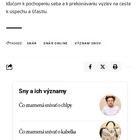
kľúčom k pochopeniu seba a k prekonávaniu výziev na ceste
k úspechu a šťastiu.
TAGGED:
SNÁR
SNÁR ONLINE
VÝZNAM SNOV
Sny a ich významy
Čo znamená snívať o chlpy
Čo znamená snívať o kabelka