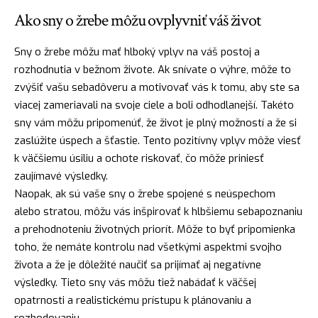
Ako sny o žrebe môžu ovplyvniť váš život
Sny o žrebe môžu mať hlboký vplyv na váš postoj a
rozhodnutia v bežnom živote. Ak snívate o výhre, môže to
zvýšiť vašu sebadôveru a motivovať vás k tomu, aby ste sa
viacej zameriavali na svoje ciele a boli odhodlanejší. Takéto
sny vám môžu pripomenúť, že život je plný možností a že si
zaslúžite úspech a šťastie. Tento pozitívny vplyv môže viesť
k väčšiemu úsiliu a ochote riskovať, čo môže priniesť
zaujímavé výsledky.
Naopak, ak sú vaše sny o žrebe spojené s neúspechom
alebo stratou, môžu vás inšpirovať k hlbšiemu sebapoznaniu
a prehodnoteniu životných priorít. Môže to byť pripomienka
toho, že nemáte kontrolu nad všetkými aspektmi svojho
života a že je dôležité naučiť sa prijímať aj negatívne
výsledky. Tieto sny vás môžu tiež nabádať k väčšej
opatrnosti a realistickému prístupu k plánovaniu a
rozhodovaniu.