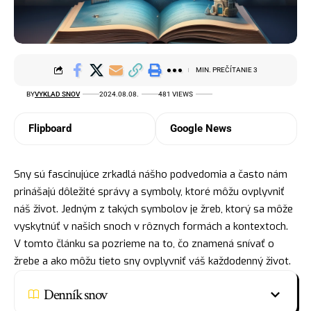
MIN. PREČÍTANIE 3
BY
VYKLAD SNOV
2024.08.08.
481 VIEWS
Flipboard
Google News
Sny sú fascinujúce zrkadlá nášho podvedomia a často nám
prinášajú dôležité správy a symboly, ktoré môžu ovplyvniť
náš život. Jedným z takých
symbolov
je žreb, ktorý sa môže
vyskytnúť v našich snoch v rôznych formách a kontextoch.
V tomto článku sa pozrieme na to, čo znamená snívať o
žrebe a ako môžu tieto sny ovplyvniť váš každodenný život.
Denník snov