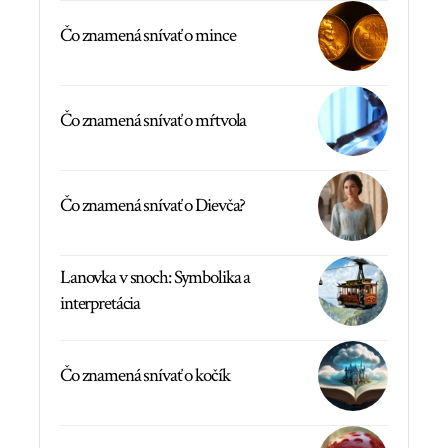
Čo znamená snívať o mince
Čo znamená snívať o mŕtvola
Čo znamená snívať o Dievča?
Lanovka v snoch: Symbolika a
interpretácia
Čo znamená snívať o kočík