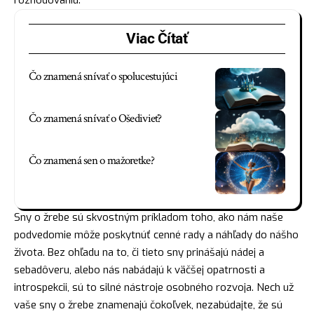
Viac Čítať
Čo znamená snívať o spolucestujúci
Čo znamená snívať o Ošedivieť?
Čo znamená sen o mažoretke?
Sny o žrebe sú skvostným príkladom toho, ako nám naše
podvedomie môže poskytnúť cenné rady a náhľady do nášho
života. Bez ohľadu na to, či tieto sny prinášajú nádej a
sebadôveru, alebo nás nabádajú k väčšej opatrnosti a
introspekcii, sú to silné nástroje osobného rozvoja. Nech už
vaše sny o žrebe znamenajú čokoľvek, nezabúdajte, že sú