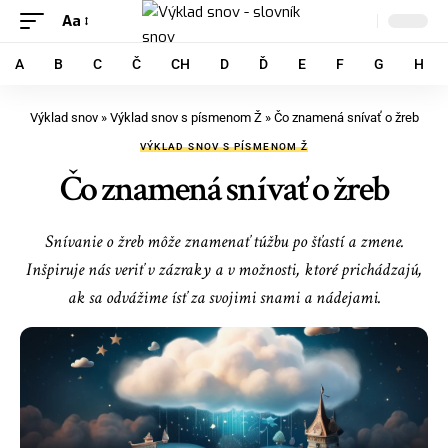
Aa
A
B
C
Č
CH
D
Ď
E
F
G
H
Výklad snov
»
Výklad snov s písmenom Ž
»
Čo znamená snívať o žreb
VÝKLAD SNOV S PÍSMENOM Ž
Čo znamená snívať o žreb
Snívanie o žreb môže znamenať túžbu po šťastí a zmene.
Inšpiruje nás veriť v zázraky a v možnosti, ktoré prichádzajú,
ak sa odvážime ísť za svojimi snami a nádejami.