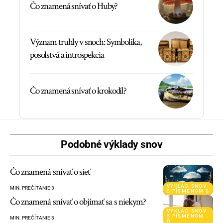
Čo znamená snívať o Huby?
Význam truhly v snoch: Symbolika,
posolstvá a introspekcia
Čo znamená snívať o krokodíl?
Podobné výklady snov
Čo znamená snívať o sieť
VÝKLAD SNOV
MIN. PREČÍTANIE 3
S PÍSMENOM S
Čo znamená snívať o objímať sa s niekym?
VÝKLAD SNOV
S PÍSMENOM
MIN. PREČÍTANIE 3
O