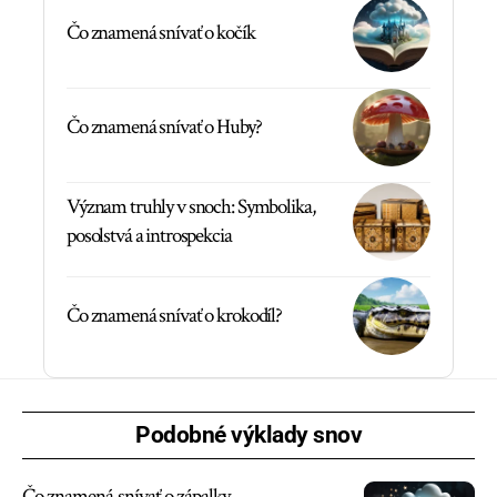
Čo znamená snívať o kočík
Čo znamená snívať o Huby?
Význam truhly v snoch: Symbolika,
posolstvá a introspekcia
Čo znamená snívať o krokodíl?
Podobné výklady snov
Čo znamená snívať o zápalky