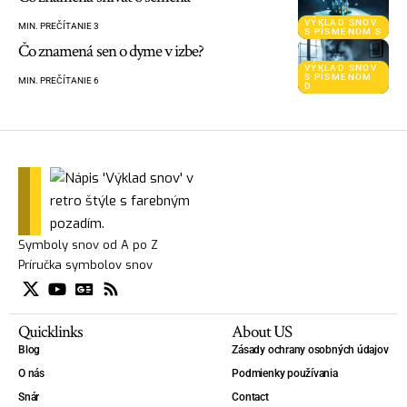
VÝKLAD SNOV
MIN. PREČÍTANIE 3
S PÍSMENOM S
Čo znamená sen o dyme v izbe?
VÝKLAD SNOV
S PÍSMENOM
MIN. PREČÍTANIE 6
D
Symboly snov od A po Z
Príručka symbolov snov
Quicklinks
About US
Blog
Zásady ochrany osobných údajov
O nás
Podmienky používania
Snár
Contact