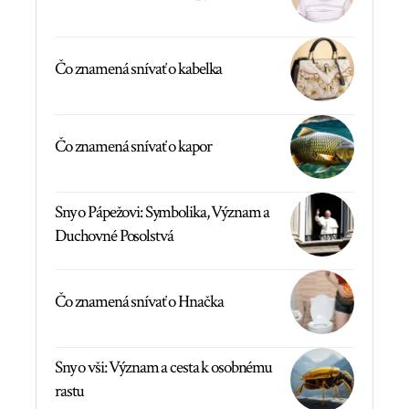
Čo znamená snívať o kabelka
Čo znamená snívať o kapor
Sny o Pápežovi: Symbolika, Význam a
Duchovné Posolstvá
Čo znamená snívať o Hnačka
Sny o vši: Význam a cesta k osobnému
rastu