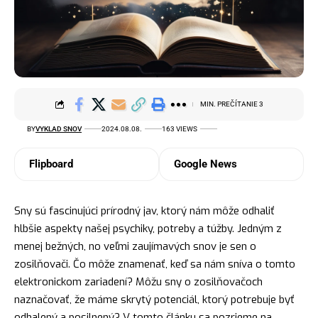
MIN. PREČÍTANIE 3
BY
VYKLAD SNOV
2024.08.08.
163 VIEWS
Flipboard
Google News
Sny sú fascinujúci prírodný jav, ktorý nám môže odhaliť
hlbšie aspekty našej psychiky, potreby a túžby. Jedným z
menej bežných, no veľmi zaujímavých snov je sen o
zosilňovači. Čo môže znamenať, keď sa nám sníva o tomto
elektronickom zariadení? Môžu sny o zosilňovačoch
naznačovať, že máme skrytý potenciál, ktorý potrebuje byť
odhalený a posilnený? V tomto článku sa pozrieme na