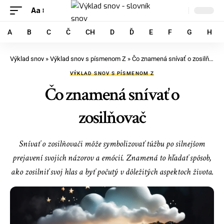
Aa
A
B
C
Č
CH
D
Ď
E
F
G
H
Výklad snov
»
Výklad snov s písmenom Z
»
Čo znamená snívať o zosilňovač
VÝKLAD SNOV S PÍSMENOM Z
Čo znamená snívať o
zosilňovač
Snívať o zosilňovači môže symbolizovať túžbu po silnejšom
prejavení svojich názorov a emócií. Znamená to hľadať spôsob,
ako zosilniť svoj hlas a byť počutý v dôležitých aspektoch života.