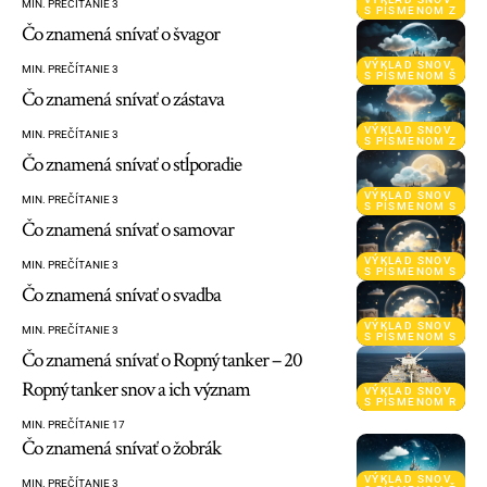
MIN. PREČÍTANIE 3
S PÍSMENOM Z
Čo znamená snívať o švagor
VÝKLAD SNOV
MIN. PREČÍTANIE 3
S PÍSMENOM Š
Čo znamená snívať o zástava
VÝKLAD SNOV
MIN. PREČÍTANIE 3
S PÍSMENOM Z
Čo znamená snívať o stĺporadie
VÝKLAD SNOV
MIN. PREČÍTANIE 3
S PÍSMENOM S
Čo znamená snívať o samovar
VÝKLAD SNOV
MIN. PREČÍTANIE 3
S PÍSMENOM S
Čo znamená snívať o svadba
VÝKLAD SNOV
MIN. PREČÍTANIE 3
S PÍSMENOM S
Čo znamená snívať o Ropný tanker – 20
Ropný tanker snov a ich význam
VÝKLAD SNOV
S PÍSMENOM R
MIN. PREČÍTANIE 17
Čo znamená snívať o žobrák
VÝKLAD SNOV
MIN. PREČÍTANIE 3