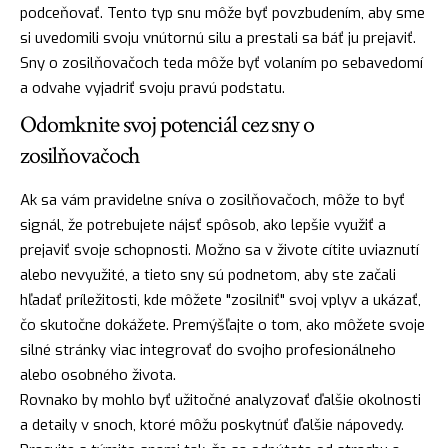
podceňovať. Tento typ snu môže byť povzbudením, aby sme
si uvedomili svoju vnútornú
silu
a prestali sa báť ju prejaviť.
Sny o zosilňovačoch teda môže byť volaním po sebavedomí
a odvahe vyjadriť svoju pravú podstatu.
Odomknite svoj potenciál cez sny o
zosilňovačoch
Ak sa vám pravidelne sníva o zosilňovačoch, môže to byť
signál, že potrebujete nájsť spôsob, ako lepšie využiť a
prejaviť svoje schopnosti. Možno sa v živote cítite uviaznutí
alebo nevyužité, a tieto sny sú podnetom, aby ste začali
hľadať
príležitosti, kde môžete "zosilniť" svoj vplyv a ukázať,
čo skutočne dokážete. Premýšľajte o tom, ako môžete svoje
silné stránky viac integrovať do svojho profesionálneho
alebo osobného života.
Rovnako by mohlo byť užitočné analyzovať ďalšie okolnosti
a detaily v snoch, ktoré môžu poskytnúť ďalšie nápovedy.