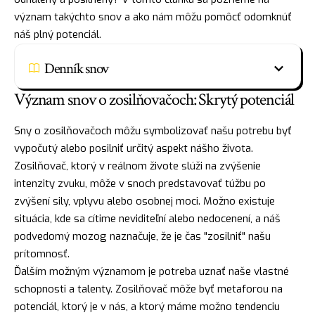
význam takýchto snov a ako nám môžu pomôcť odomknúť
náš plný potenciál.
Denník snov
Význam snov o zosilňovačoch: Skrytý potenciál
Sny o zosilňovačoch môžu symbolizovať našu potrebu byť
vypočutý alebo posilniť určitý aspekt nášho života.
Zosilňovač, ktorý v reálnom živote slúži na zvýšenie
intenzity zvuku, môže v snoch predstavovať túžbu po
zvýšení sily, vplyvu alebo osobnej moci. Možno existuje
situácia, kde sa cítime neviditeľní alebo nedocenení, a náš
podvedomý mozog naznačuje, že je čas "zosilniť" našu
prítomnosť.
Ďalším možným významom je potreba uznať naše vlastné
schopnosti a talenty. Zosilňovač môže byť metaforou na
potenciál, ktorý je v nás, a ktorý máme možno tendenciu