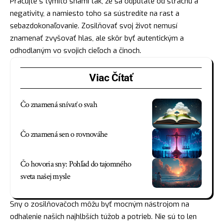
Pracujte s týmito snami tak, že sa odpútate od
strachu
a
negativity, a namiesto toho sa sústredíte na rast a
sebazdokonaľovanie. Zosilňovať svoj život nemusí
znamenať zvyšovať
hlas
, ale skôr byť autentickým a
odhodlaným vo svojich cieľoch a činoch.
Viac Čítať
Čo znamená snívať o svah
Čo znamená sen o rovnováhe
Čo hovoria sny: Pohľad do tajomného
sveta našej mysle
Sny o zosilňovačoch môžu byť mocným nástrojom na
odhalenie našich najhlbších túžob a potrieb. Nie sú to len