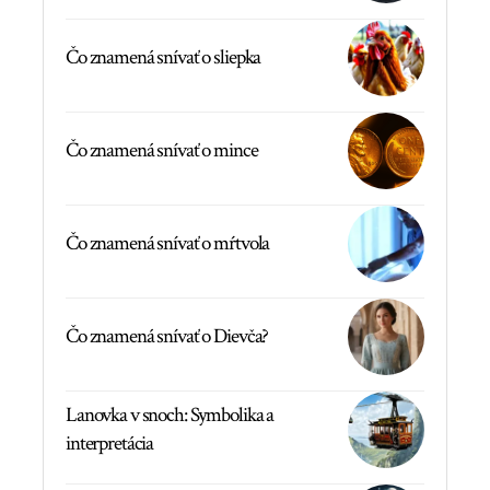
Čo znamená snívať o sliepka
Čo znamená snívať o mince
Čo znamená snívať o mŕtvola
Čo znamená snívať o Dievča?
Lanovka v snoch: Symbolika a
interpretácia