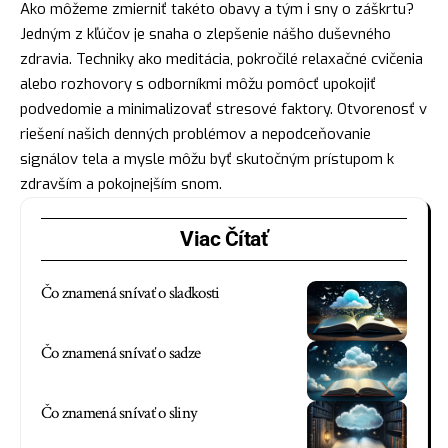
Ako môžeme zmierniť takéto obavy a tým i sny o záškrtu?
Jedným z kľúčov je snaha o zlepšenie nášho duševného
zdravia. Techniky ako meditácia, pokročilé relaxačné cvičenia
alebo rozhovory s odborníkmi môžu pomôcť upokojiť
podvedomie a minimalizovať stresové faktory. Otvorenosť v
riešení našich denných problémov a nepodceňovanie
signálov tela a mysle môžu byť skutočným prístupom k
zdravším a pokojnejším snom.
Viac Čítať
Čo znamená snívať o sladkosti
Čo znamená snívať o sadze
Čo znamená snívať o sliny