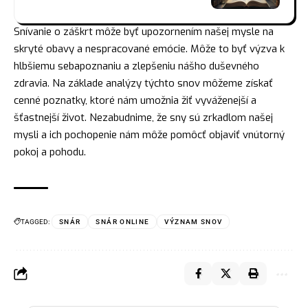
Snívanie o záškrt môže byť upozornením našej mysle na
skryté obavy a nespracované emócie. Môže to byť výzva k
hlbšiemu sebapoznaniu a zlepšeniu nášho duševného
zdravia. Na základe analýzy týchto snov môžeme získať
cenné poznatky, ktoré nám umožnia žiť vyváženejší a
šťastnejší život. Nezabudnime, že sny sú zrkadlom našej
mysli a ich pochopenie nám môže pomôcť objaviť vnútorný
pokoj a pohodu.
TAGGED:
SNÁR
SNÁR ONLINE
VÝZNAM SNOV