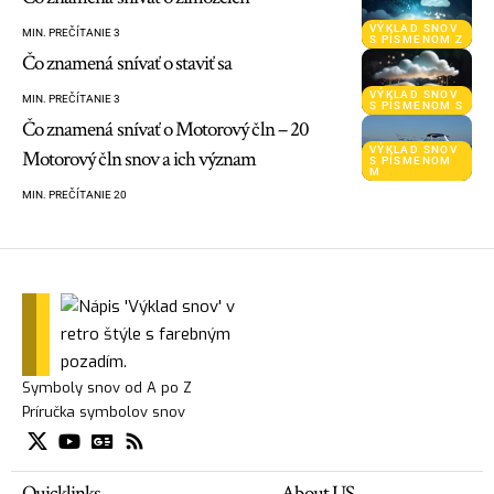
VÝKLAD SNOV
MIN. PREČÍTANIE 3
S PÍSMENOM Z
Čo znamená snívať o staviť sa
VÝKLAD SNOV
MIN. PREČÍTANIE 3
S PÍSMENOM S
Čo znamená snívať o Motorový čln – 20
VÝKLAD SNOV
Motorový čln snov a ich význam
S PÍSMENOM
M
MIN. PREČÍTANIE 20
Symboly snov od A po Z
Príručka symbolov snov
Quicklinks
About US