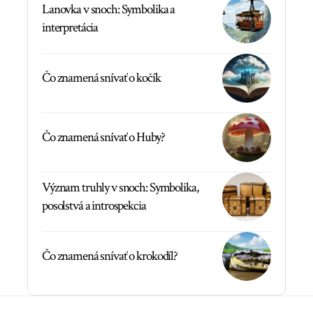
Lanovka v snoch: Symbolika a
interpretácia
Čo znamená snívať o kočík
Čo znamená snívať o Huby?
Význam truhly v snoch: Symbolika,
posolstvá a introspekcia
Čo znamená snívať o krokodíl?