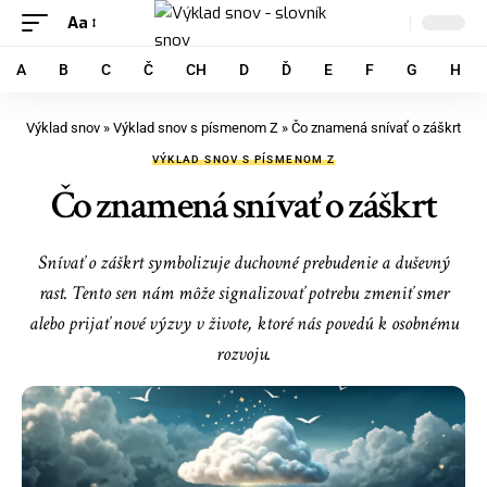
Aa
A
B
C
Č
CH
D
Ď
E
F
G
H
Výklad snov
»
Výklad snov s písmenom Z
»
Čo znamená snívať o záškrt
VÝKLAD SNOV S PÍSMENOM Z
Čo znamená snívať o záškrt
Snívať o záškrt symbolizuje duchovné prebudenie a duševný
rast. Tento sen nám môže signalizovať potrebu zmeniť smer
alebo prijať nové výzvy v živote, ktoré nás povedú k osobnému
rozvoju.