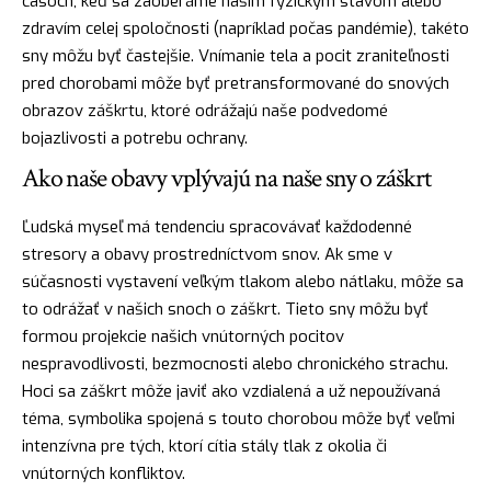
časoch, keď sa zaoberáme naším fyzickým stavom alebo
zdravím celej spoločnosti (napríklad počas pandémie), takéto
sny môžu byť častejšie. Vnímanie tela a pocit zraniteľnosti
pred chorobami môže byť pretransformované do snových
obrazov záškrtu, ktoré odrážajú naše podvedomé
bojazlivosti a potrebu ochrany.
Ako naše obavy vplývajú na naše sny o záškrt
Ľudská myseľ má tendenciu spracovávať každodenné
stresory a obavy prostredníctvom snov. Ak sme v
súčasnosti vystavení veľkým tlakom alebo nátlaku, môže sa
to odrážať v našich snoch o záškrt. Tieto sny môžu byť
formou projekcie našich vnútorných pocitov
nespravodlivosti, bezmocnosti alebo chronického strachu.
Hoci sa záškrt môže javiť ako vzdialená a už nepoužívaná
téma, symbolika spojená s touto chorobou môže byť veľmi
intenzívna pre tých, ktorí cítia stály
tlak
z okolia či
vnútorných konfliktov.