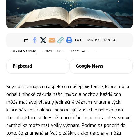
MIN. PREČÍTANIE 3
BY
VYKLAD SNOV
2024.08.08.
157 VIEWS
Flipboard
Google News
Sny sú fascinujúcim aspektom našej existencie, ktoré môžu
odhaliť hlboké zákutia našej mysle a pocitov. Každý sen
môže mať svoj vlastný jedinečný význam, vrátane tých,
ktoré nás desia alebo znepokojujú. Záškrt je nebezpečná
choroba
, ktorú si dnes už mnoho ľudí nepamätá, ale v snovej
symbolike môže mať veľký význam. Poďme sa ponoriť do
toho, čo znamená snívať o záškrt a ako tieto sny môžu