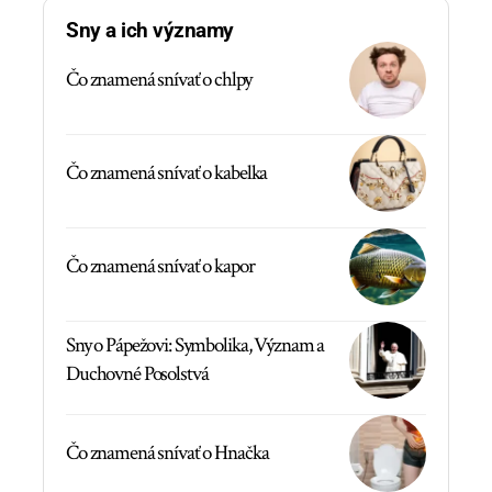
Sny a ich významy
Čo znamená snívať o chlpy
Čo znamená snívať o kabelka
Čo znamená snívať o kapor
Sny o Pápežovi: Symbolika, Význam a
Duchovné Posolstvá
Čo znamená snívať o Hnačka