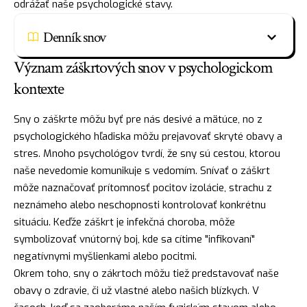
odrážať naše psychologické stavy.
Denník snov
Význam záškrtových snov v psychologickom
kontexte
Sny o záškrte môžu byť pre nás desivé a mätúce, no z
psychologického hľadiska môžu prejavovať skryté obavy a
stres. Mnoho psychológov tvrdí, že sny sú cestou, ktorou
naše nevedomie komunikuje s vedomím. Snívať o záškrt
môže naznačovať prítomnosť pocitov izolácie,
strachu
z
neznámeho alebo neschopnosti kontrolovať konkrétnu
situáciu. Keďže záškrt je infekčná choroba, môže
symbolizovať vnútorný boj, kde sa cítime "infikovaní"
negatívnymi myšlienkami alebo pocitmi.
Okrem toho, sny o zákrtoch môžu tiež predstavovať naše
obavy o zdravie, či už vlastné alebo našich blízkych. V