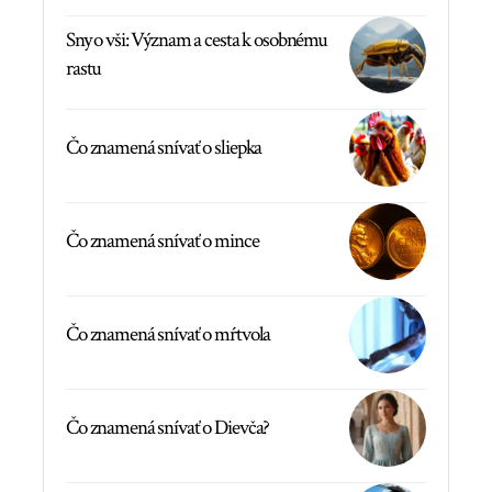
Sny o vši: Význam a cesta k osobnému
rastu
Čo znamená snívať o sliepka
Čo znamená snívať o mince
Čo znamená snívať o mŕtvola
Čo znamená snívať o Dievča?