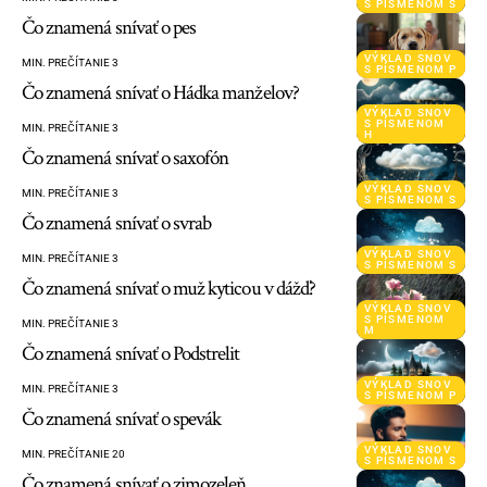
S PÍSMENOM S
Čo znamená snívať o pes
VÝKLAD SNOV
MIN. PREČÍTANIE 3
S PÍSMENOM P
Čo znamená snívať o Hádka manželov?
VÝKLAD SNOV
S PÍSMENOM
MIN. PREČÍTANIE 3
H
Čo znamená snívať o saxofón
VÝKLAD SNOV
MIN. PREČÍTANIE 3
S PÍSMENOM S
Čo znamená snívať o svrab
VÝKLAD SNOV
MIN. PREČÍTANIE 3
S PÍSMENOM S
Čo znamená snívať o muž kyticou v dážď?
VÝKLAD SNOV
S PÍSMENOM
MIN. PREČÍTANIE 3
M
Čo znamená snívať o Podstrelit
VÝKLAD SNOV
MIN. PREČÍTANIE 3
S PÍSMENOM P
Čo znamená snívať o spevák
VÝKLAD SNOV
MIN. PREČÍTANIE 20
S PÍSMENOM S
Čo znamená snívať o zimozeleň