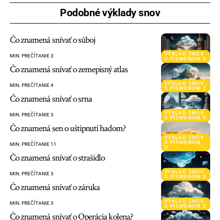
Podobné výklady snov
Čo znamená snívať o súboj
VÝKLAD SNOV
MIN. PREČÍTANIE 3
S PÍSMENOM S
Čo znamená snívať o zemepisný atlas
VÝKLAD SNOV
MIN. PREČÍTANIE 4
S PÍSMENOM Z
Čo znamená snívať o srna
VÝKLAD SNOV
MIN. PREČÍTANIE 3
S PÍSMENOM S
Čo znamená sen o uštipnutí hadom?
VÝKLAD SNOV
S PÍSMENOM
MIN. PREČÍTANIE 11
U
Čo znamená snívať o strašidlo
VÝKLAD SNOV
MIN. PREČÍTANIE 3
S PÍSMENOM S
Čo znamená snívať o záruka
VÝKLAD SNOV
MIN. PREČÍTANIE 3
S PÍSMENOM Z
Čo znamená snívať o Operácia kolena?