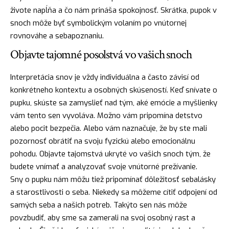
živote napĺňa a čo nám prináša spokojnosť. Skrátka, pupok v
snoch môže byť symbolickým volaním po vnútornej
rovnováhe a sebapoznaniu.
Objavte tajomné posolstvá vo vašich snoch
Interpretácia snov je vždy individuálna a často závisí od
konkrétneho kontextu a osobných skúseností. Keď snívate o
pupku, skúste sa zamyslieť nad tým, aké emócie a myšlienky
vám tento sen vyvoláva. Možno vám pripomína detstvo
alebo pocit bezpečia. Alebo vám naznačuje, že by ste mali
pozornosť obrátiť na svoju fyzickú alebo emocionálnu
pohodu. Objavte tajomstvá ukryté vo vašich snoch tým, že
budete vnímať a analyzovať svoje vnútorné prežívanie.
Sny o pupku nám môžu tiež pripomínať dôležitosť sebalásky
a starostlivosti o seba. Niekedy sa môžeme cítiť odpojení od
samých seba a našich potreb. Takýto sen nás môže
povzbudiť, aby sme sa zamerali na svoj osobný rast a