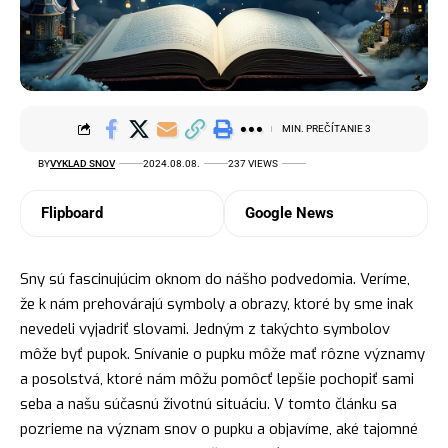
MIN. PREČÍTANIE 3
BY
VYKLAD SNOV
2024.08.08.
237 VIEWS
Flipboard
Google News
Sny sú fascinujúcim oknom do nášho podvedomia. Veríme,
že k nám prehovárajú symboly a obrazy, ktoré by sme inak
nevedeli vyjadriť slovami. Jedným z takýchto
symbolov
môže byť pupok. Snívanie o pupku môže mať rôzne významy
a posolstvá, ktoré nám môžu pomôcť lepšie pochopiť sami
seba a našu súčasnú životnú situáciu. V tomto článku sa
pozrieme na
význam snov
o pupku a objavíme, aké tajomné