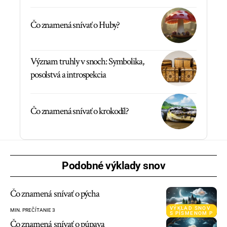
Čo znamená snívať o Huby?
Význam truhly v snoch: Symbolika,
posolstvá a introspekcia
Čo znamená snívať o krokodíl?
Podobné výklady snov
Čo znamená snívať o pýcha
VÝKLAD SNOV
MIN. PREČÍTANIE 3
S PÍSMENOM P
Čo znamená snívať o púpava