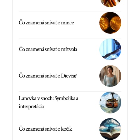
Čo znamená snívať o mince
Čo znamená snívať o mŕtvola
Čo znamená snívať o Dievča?
Lanovka v snoch: Symbolika a
interpretácia
Čo znamená snívať o kočík