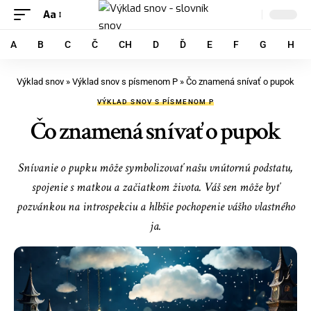
Aa
A
B
C
Č
CH
D
Ď
E
F
G
H
Výklad snov
»
Výklad snov s písmenom P
»
Čo znamená snívať o pupok
VÝKLAD SNOV S PÍSMENOM P
Čo znamená snívať o pupok
Snívanie o pupku môže symbolizovať našu vnútornú podstatu,
spojenie s matkou a začiatkom života. Váš sen môže byť
pozvánkou na introspekciu a hlbšie pochopenie vášho vlastného
ja.