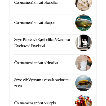
Čo znamená snívať o kabelka
Čo znamená snívať o kapor
Sny o Pápežovi: Symbolika, Význam a
Duchovné Posolstvá
Čo znamená snívať o Hnačka
Sny o vši: Význam a cesta k osobnému
rastu
Čo znamená snívať o sliepka