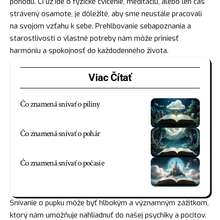
pohodu. Či už ide o fyzické cvičenie, meditáciu, alebo len čas
strávený osamote, je dôležité, aby sme neustále pracovali
na svojom vzťahu k sebe. Prehlbovanie sebapoznania a
starostlivosti o vlastné potreby nám môže priniesť
harmóniu a spokojnosť do každodenného života.
Viac Čítať
Čo znamená snívať o piliny
Čo znamená snívať o pohár
Čo znamená snívať o počasie
Snívanie o pupku môže byť hlbokým a významným zážitkom,
ktorý nám umožňuje nahliadnuť do našej psychiky a pocitov.