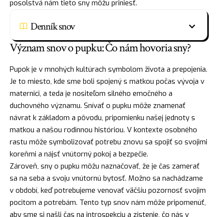
posolstvá nám tieto sny môžu priniesť.
Denník snov
Význam snov o pupku: Čo nám hovoria sny?
Pupok je v mnohých kultúrach symbolom života a prepojenia.
Je to miesto, kde sme boli spojený s matkou počas vývoja v
maternici, a teda je nositeľom silného emočného a
duchovného významu. Snívať o pupku môže znamenať
návrat
k základom a pôvodu, pripomienku našej jednoty s
matkou a našou rodinnou históriou. V kontexte osobného
rastu môže symbolizovať potrebu znovu sa spojiť so svojimi
koreňmi a
nájsť
vnútorný pokoj a bezpečie.
Zároveň, sny o pupku môžu naznačovať, že je čas zamerať
sa na seba a svoju vnútornú bytosť. Možno sa nachádzame
v období, keď potrebujeme venovať väčšiu pozornosť svojim
pocitom a potrebám. Tento typ snov nám môže pripomenúť,
aby sme si našli čas na introspekciu a zistenie, čo nás v