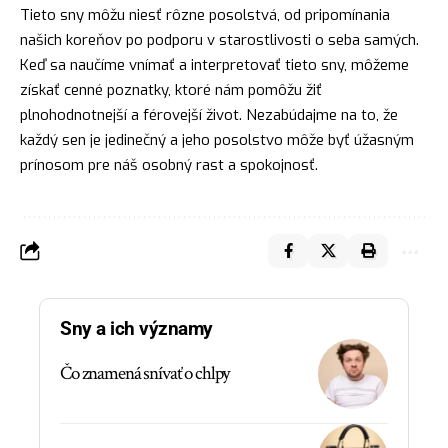
Tieto sny môžu niesť rôzne posolstvá, od pripomínania
našich koreňov po podporu v starostlivosti o seba samých.
Keď sa naučíme vnímať a interpretovať tieto sny, môžeme
získať cenné poznatky, ktoré nám pomôžu žiť
plnohodnotnejší a férovejší život. Nezabúdajme na to, že
každý sen je jedinečný a jeho posolstvo môže byť úžasným
prínosom pre náš osobný rast a spokojnosť.
Sny a ich významy
Čo znamená snívať o chlpy