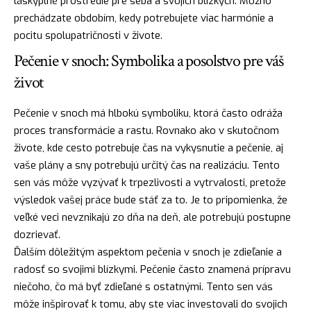
láskyplné prostredie pre seba a svojich blízkych. Možno
prechádzate obdobím, kedy potrebujete viac harmónie a
pocitu spolupatričnosti v živote.
Pečenie v snoch: Symbolika a posolstvo pre váš
život
Pečenie v snoch má hlbokú symboliku, ktorá často odráža
proces transformácie a rastu. Rovnako ako v skutočnom
živote, kde
cesto
potrebuje čas na vykysnutie a pečenie, aj
vaše plány a sny potrebujú určitý čas na realizáciu. Tento
sen vás môže vyzývať k trpezlivosti a vytrvalosti, pretože
výsledok vašej práce bude stáť za to. Je to pripomienka, že
veľké veci nevznikajú zo dňa na deň, ale potrebujú postupne
dozrievať.
Ďalším dôležitým aspektom pečenia v snoch je zdieľanie a
radosť
so svojimi blízkymi. Pečenie často znamená prípravu
niečoho, čo má byť zdieľané s ostatnými. Tento sen vás
môže inšpirovať k tomu, aby ste viac investovali do svojich