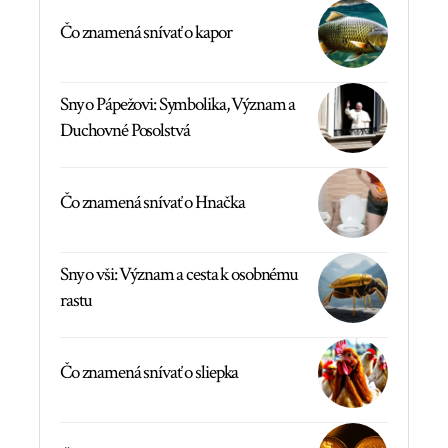
Čo znamená snívať o kapor
Sny o Pápežovi: Symbolika, Význam a
Duchovné Posolstvá
Čo znamená snívať o Hnačka
Sny o vši: Význam a cesta k osobnému
rastu
Čo znamená snívať o sliepka