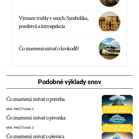
Význam truhly v snoch: Symbolika,
posolstvá a introspekcia
Čo znamená snívať o krokodíl?
Podobné výklady snov
Čo znamená snívať o potreba
VÝKLAD SNOV
MIN. PREČÍTANIE 3
S PÍSMENOM P
Čo znamená snívať o pivonka
VÝKLAD SNOV
MIN. PREČÍTANIE 3
S PÍSMENOM P
Čo znamená snívať o pšenica