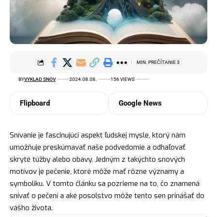
MIN. PREČÍTANIE 3
BY
VYKLAD SNOV
2024.08.08.
156 VIEWS
Flipboard
Google News
Snívanie je fascinujúci aspekt ľudskej mysle, ktorý nám
umožňuje preskúmavať naše podvedomie a odhaľovať
skryté túžby alebo obavy. Jedným z takýchto snových
motívov je pečenie, ktoré môže mať rôzne významy a
symboliku. V tomto článku sa pozrieme na to, čo znamená
snívať o pečení a aké posolstvo môže tento sen prinášať do
vášho života.