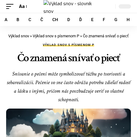
Aa
A
B
C
Č
CH
D
Ď
E
F
G
H
Výklad snov
»
Výklad snov s písmenom P
»
Čo znamená snívať o piecť
VÝKLAD SNOV S PÍSMENOM P
Čo znamená snívať o piecť
Snívanie o pečení môže symbolizovať túžbu po tvorivosti a
sebarealizácii. Pečenie vo sne často odráža potrebu zdieľať radosť
a lásku s inými, pričom nás povzbudzuje veriť vo vlastné
schopnosti.