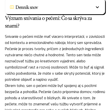
Denník snov
Význam snívania o pečení: Čo sa skrýva za
snami?
Snívanie o pečení môže mať viacero interpretácií, v závislosti
od kontextu a emocionálneho náboja, ktorý sen sprevádza.
Pečenie je
proces
tvorby, pričom z jednoduchých ingrediencií
vytvárame niečo chutné a hodnotné. Tento sen teda môže
naznačovať túžbu po kreatívnom vyjadrení, alebo
symbolizovať rast a rozvoj osobnosti. Môže to byť aj signál
vášho podvedomia, že máte v sebe skrytý potenciál, ktorý je
potrebné objaviť a naplno využiť.
Okrem toho, sen o pečení môže byť spojený aj s pocitmi
bezpečia a pohodlia. Pečenie často pripomína domov, rodinnú
pohodu a starostlivosť o blízkych. Ak snívate o tom, že
pečiete, môže to znamenať vašu túžbu vytvoriť príjemné a