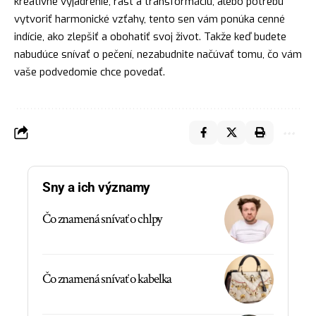
kreatívne vyjadrenie, rast a transformáciu, alebo potrebu
vytvoriť harmonické vzťahy, tento sen vám ponúka cenné
indície, ako zlepšiť a obohatiť svoj život. Takže keď budete
nabudúce snívať o pečení, nezabudnite načúvať tomu, čo vám
vaše podvedomie chce povedať.
Sny a ich významy
Čo znamená snívať o chlpy
Čo znamená snívať o kabelka