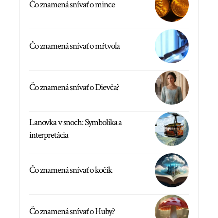
Čo znamená snívať o mince
Čo znamená snívať o mŕtvola
Čo znamená snívať o Dievča?
Lanovka v snoch: Symbolika a
interpretácia
Čo znamená snívať o kočík
Čo znamená snívať o Huby?