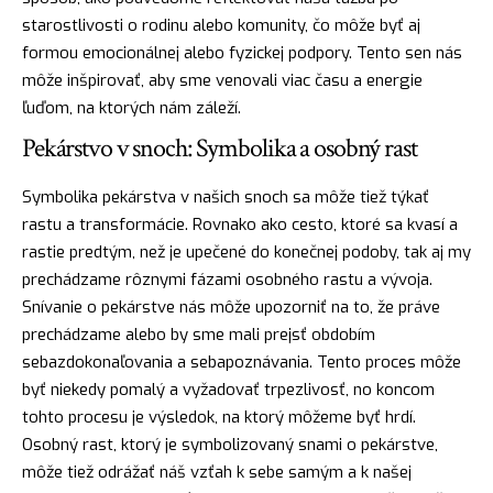
starostlivosti o rodinu alebo komunity, čo môže byť aj
formou emocionálnej alebo fyzickej podpory. Tento sen nás
môže inšpirovať, aby sme venovali viac času a energie
ľuďom, na ktorých nám záleží.
Pekárstvo v snoch: Symbolika a osobný rast
Symbolika pekárstva v našich snoch sa môže tiež týkať
rastu a transformácie. Rovnako ako
cesto
, ktoré sa kvasí a
rastie predtým, než je upečené do konečnej podoby, tak aj my
prechádzame rôznymi fázami osobného rastu a vývoja.
Snívanie o pekárstve nás môže upozorniť na to, že práve
prechádzame alebo by sme mali prejsť obdobím
sebazdokonaľovania a sebapoznávania. Tento proces môže
byť niekedy pomalý a vyžadovať trpezlivosť, no koncom
tohto procesu je výsledok, na ktorý môžeme byť hrdí.
Osobný rast, ktorý je symbolizovaný snami o pekárstve,
môže tiež odrážať náš vzťah k sebe samým a k našej