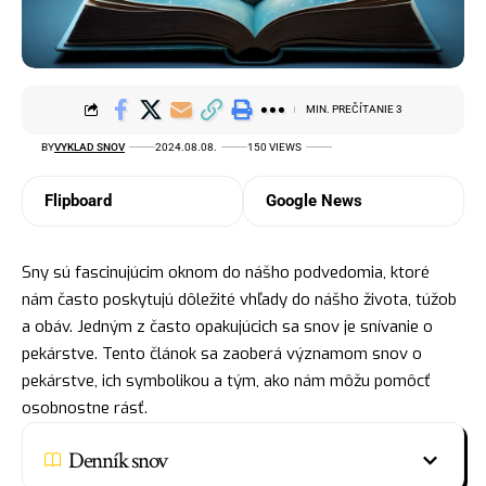
MIN. PREČÍTANIE 3
BY
VYKLAD SNOV
2024.08.08.
150 VIEWS
Flipboard
Google News
Sny sú fascinujúcim oknom do nášho podvedomia, ktoré
nám často poskytujú dôležité vhľady do nášho života, túžob
a obáv. Jedným z často opakujúcich sa snov je snívanie o
pekárstve. Tento článok sa zaoberá významom snov o
pekárstve, ich symbolikou a tým, ako nám môžu pomôcť
osobnostne rásť.
Denník snov