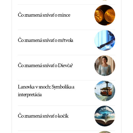
Čo znamená snívať o mince
Čo znamená snívať o mŕtvola
Čo znamená snívať o Dievča?
Lanovka v snoch: Symbolika a
interpretácia
Čo znamená snívať o kočík