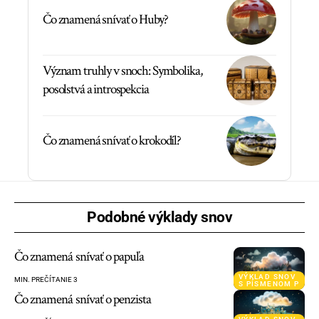
Čo znamená snívať o Huby?
Význam truhly v snoch: Symbolika,
posolstvá a introspekcia
Čo znamená snívať o krokodíl?
Podobné výklady snov
Čo znamená snívať o papuľa
VÝKLAD SNOV
MIN. PREČÍTANIE 3
S PÍSMENOM P
Čo znamená snívať o penzista