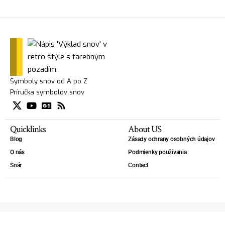
Symboly snov od A po Z
Príručka symbolov snov
Quicklinks
About US
Blog
Zásady ochrany osobných údajov
O nás
Podmienky používania
Snár
Contact
Copyright 2025 — Výklad snov - slovník snov. - Kniha snov, Slovník snov, Lexikón snov