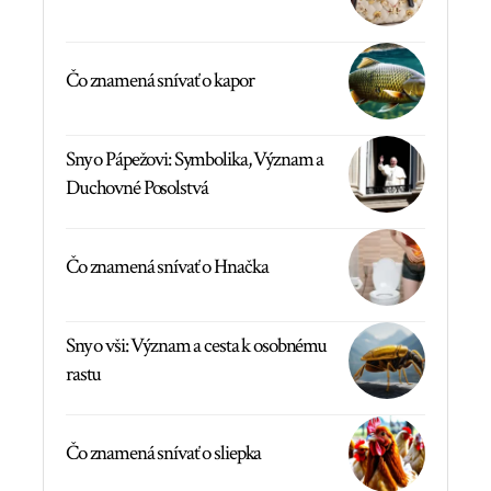
Čo znamená snívať o kapor
Sny o Pápežovi: Symbolika, Význam a
Duchovné Posolstvá
Čo znamená snívať o Hnačka
Sny o vši: Význam a cesta k osobnému
rastu
Čo znamená snívať o sliepka