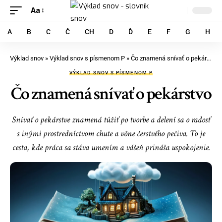
Aa
A
B
C
Č
CH
D
Ď
E
F
G
H
Výklad snov
»
Výklad snov s písmenom P
»
Čo znamená snívať o pekárstvo
VÝKLAD SNOV S PÍSMENOM P
Čo znamená snívať o pekárstvo
Snívať o pekárstve znamená túžiť po tvorbe a delení sa o radosť
s inými prostredníctvom chute a vône čerstvého pečiva. To je
cesta, kde práca sa stáva umením a vášeň prináša uspokojenie.