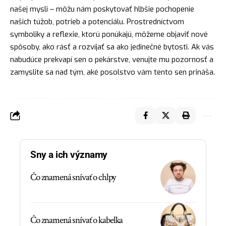
našej mysli – môžu nám poskytovať hlbšie pochopenie
našich túžob, potrieb a potenciálu. Prostredníctvom
symboliky a reflexie, ktorú ponúkajú, môžeme objaviť nové
spôsoby, ako rásť a rozvíjať sa ako jedinečné bytosti. Ak vás
nabudúce prekvapí sen o pekárstve, venujte mu pozornosť a
zamyslite sa nad tým, aké posolstvo vám tento sen prináša.
Sny a ich významy
Čo znamená snívať o chlpy
Čo znamená snívať o kabelka