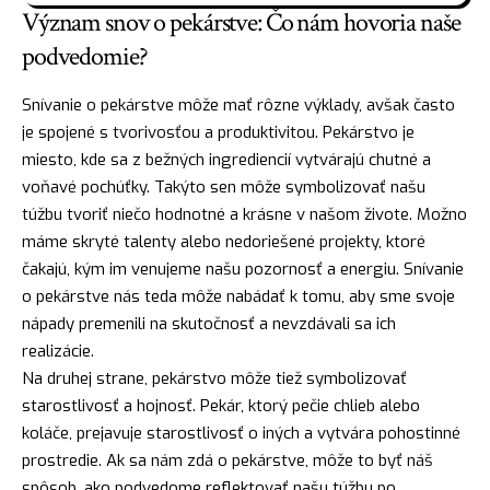
Význam snov o pekárstve: Čo nám hovoria naše
podvedomie?
Snívanie o pekárstve môže mať rôzne výklady, avšak často
je spojené s tvorivosťou a produktivitou. Pekárstvo je
miesto, kde sa z bežných ingrediencií vytvárajú chutné a
voňavé pochúťky. Takýto sen môže symbolizovať našu
túžbu tvoriť niečo hodnotné a
krásne
v našom živote. Možno
máme skryté talenty alebo nedoriešené projekty, ktoré
čakajú, kým im venujeme našu pozornosť a energiu. Snívanie
o pekárstve nás teda môže nabádať k tomu, aby sme svoje
nápady premenili na skutočnosť a nevzdávali sa ich
realizácie.
Na druhej strane, pekárstvo môže tiež symbolizovať
starostlivosť a hojnosť.
Pekár
, ktorý pečie
chlieb
alebo
koláče, prejavuje starostlivosť o iných a vytvára pohostinné
prostredie. Ak sa nám zdá o pekárstve, môže to byť náš
spôsob, ako podvedome reflektovať našu túžbu po