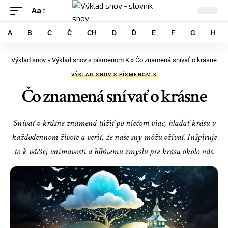
Aa
A
B
C
Č
CH
D
Ď
E
F
G
H
Výklad snov
»
Výklad snov s písmenom K
»
Čo znamená snívať o krásne
VÝKLAD SNOV S PÍSMENOM K
Čo znamená snívať o krásne
Snívať o krásne znamená túžiť po niečom viac, hľadať krásu v
každodennom živote a veriť, že naše sny môžu ožívať. Inšpiruje
to k väčšej vnímavosti a hlbšiemu zmyslu pre krásu okolo nás.