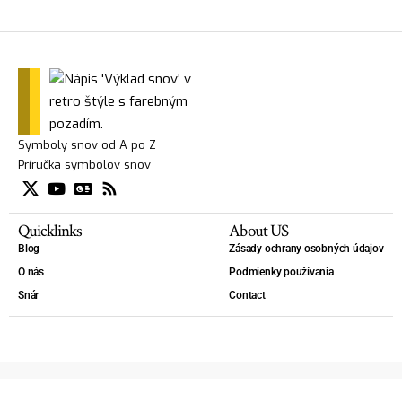
Symboly snov od A po Z
Príručka symbolov snov
Quicklinks
About US
Blog
Zásady ochrany osobných údajov
O nás
Podmienky používania
Snár
Contact
Copyright 2025 — Výklad snov - slovník snov. - Kniha snov, Slovník snov, Lexikón snov