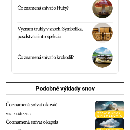
Čo znamená snívať o Huby?
Význam truhly v snoch: Symbolika,
posolstvá a introspekcia
Čo znamená snívať o krokodíl?
Podobné výklady snov
Čo znamená snívať o kováč
VÝKLAD SNOV
MIN. PREČÍTANIE 3
S PÍSMENOM K
Čo znamená snívať o kapela