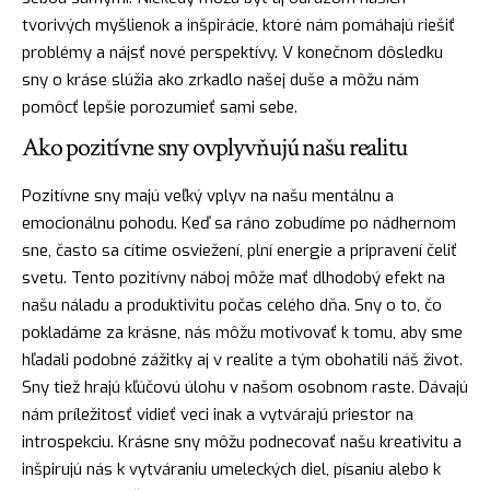
tvorivých myšlienok a inšpirácie, ktoré nám pomáhajú riešiť
problémy a
nájsť
nové perspektívy. V konečnom dôsledku
sny o kráse slúžia ako
zrkadlo
našej duše a môžu nám
pomôcť lepšie porozumieť sami sebe.
Ako pozitívne sny ovplyvňujú našu realitu
Pozitívne sny majú veľký vplyv na našu mentálnu a
emocionálnu pohodu. Keď sa ráno zobudíme po nádhernom
sne, často sa cítime osviežení, plní energie a pripravení čeliť
svetu. Tento pozitívny
náboj
môže mať dlhodobý efekt na
našu náladu a produktivitu počas celého dňa. Sny o to, čo
pokladáme za krásne, nás môžu motivovať k tomu, aby sme
hľadali podobné zážitky aj v realite a tým obohatili náš život.
Sny tiež hrajú kľúčovú úlohu v našom osobnom raste. Dávajú
nám príležitosť vidieť veci inak a vytvárajú priestor na
introspekciu. Krásne sny môžu podnecovať našu kreativitu a
inšpirujú nás k vytváraniu umeleckých diel, písaniu alebo k