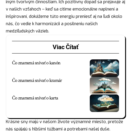
iným tvorivým činnostiam. Ich pozitívny dopad sa prejavuje aj
v našich vzťahoch – keď sa cítime emocionálne naplnení a
inšpirovaní, dokážeme túto energiu preniesť aj na ľudí okolo
nás, čo vedie k harmonizácii a posilneniu našich
medziľudských väzieb.
Viac Čítať
Čo znamená snívať o kanón
Čo znamená snívať o kramár
Čo znamená snívať o karta
Krásne sny majú v našom živote významné miesto, pretože
nás spájajú s hlbšími túžbami a potrebami našej duše.