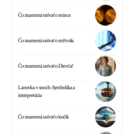
Čo znamená snívať o mince
Čo znamená snívať o mŕtvola
Čo znamená snívať o Dievča?
Lanovka v snoch: Symbolika a
interpretácia
Čo znamená snívať o kočík