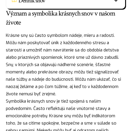
Denník snov
Význam a symbolika krásnych snov v našom
živote
Krásne sny sú často symbolom nádeje, mieru a radosti.
Môžu nám poskytovať únik z každodenného stresu a
starostí a umožniť nám navrátenie sa do obdobia detstva
alebo priaznivých spomienok, ktoré sme už dávno zabudli.
Sny, v ktorých sa objavujú nádherné scenérie, šťastné
momenty alebo prekrásne obrazy, môžu tiež signalizovať
naše túžby a nádeje do budúcnosti. Môžu nám ukázať, čo si
naozaj želáme a po čom túžime, aj keď to v každodennom
živote nemusí byť zrejmé.
Symbolika krásnych snov je tiež spojená s naším
podvedomím. Často reflektujú naše vnútorné stavy a
emocionálne potreby. Krásne sny môžu byť indikátorom
toho, že sa cítime spokojne, bezpečne a sme v súlade so
sebou samými. Niekedy môžu byť aj odrazom našich