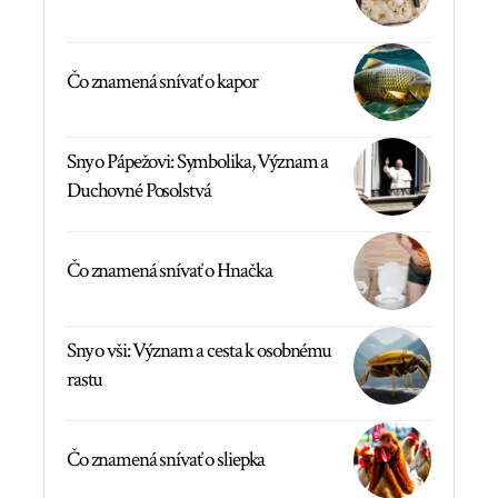
Čo znamená snívať o kapor
Sny o Pápežovi: Symbolika, Význam a
Duchovné Posolstvá
Čo znamená snívať o Hnačka
Sny o vši: Význam a cesta k osobnému
rastu
Čo znamená snívať o sliepka