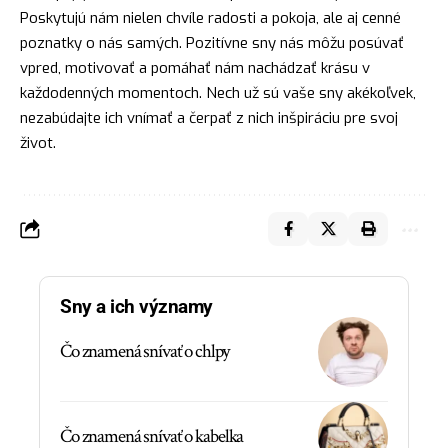
Poskytujú nám nielen chvíle radosti a pokoja, ale aj cenné
poznatky o nás samých. Pozitívne sny nás môžu posúvať
vpred, motivovať a
pomáhať
nám nachádzať krásu v
každodenných momentoch. Nech už sú vaše sny akékoľvek,
nezabúdajte ich vnímať a čerpať z nich inšpiráciu pre svoj
život.
Sny a ich významy
Čo znamená snívať o chlpy
Čo znamená snívať o kabelka