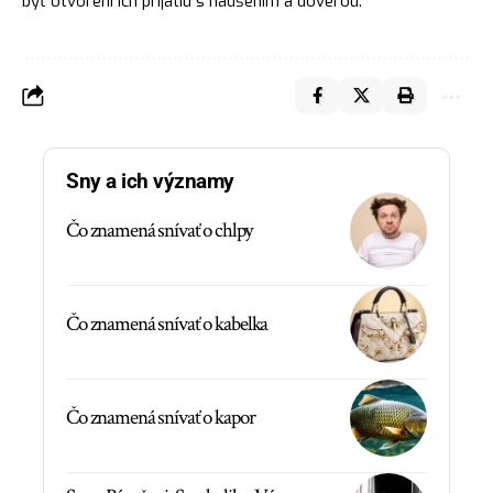
byť otvorení ich prijatiu s nadšením a dôverou.
Sny a ich významy
Čo znamená snívať o chlpy
Čo znamená snívať o kabelka
Čo znamená snívať o kapor