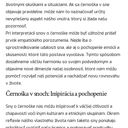
životnými skúškami a situáciami. Ak sa černoška v sne
objavuje pravidelne, môže nám to naznačovať určitý
nevyriešený aspekt nášho vnútra, ktorý si žiada našu
pozornosť.
Pri interpretácii snov o černoške môže byť užitočné pridať
prvok empatického porozumenia. Nejde iba o
sprostredkovanie udalostí sna, ale aj o pochopenie emócií a
skúseností, ktoré táto postava vyvoláva. Týmto spôsobom
dosiahneme väčšiu harmóniu so svojím podvedomým a
objavíme nové dimenzie našej osobnosti, ktoré nám môžu
pomôcť rozvíjať náš potenciál a nachádzať novú rovnováhu
v živote.
Černoška v snoch: Inšpirácia a pochopenie
Sny o černoške nás môžu inšpirovať k väčšej citlivosti a
chápavosti voči iným kultúram a etnickým skupinám. Okrem
reflexie nášho vlastného života nám takéto sny ponúkajú
príležitosť rozšíriť naše hranice a prekonávať predsudky.