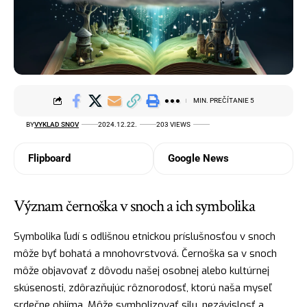
MIN. PREČÍTANIE 5
BY
VYKLAD SNOV
2024.12.22.
203 VIEWS
Flipboard
Google News
Význam černoška v snoch a ich symbolika
Symbolika ľudí s odlišnou etnickou príslušnosťou v snoch
môže byť bohatá a mnohovrstvová. Černoška sa v snoch
môže objavovať z dôvodu našej osobnej alebo kultúrnej
skúsenosti, zdôrazňujúc rôznorodosť, ktorú naša myseľ
srdečne objíma. Môže symbolizovať silu, nezávislosť a