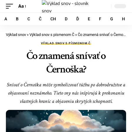
Aa
A
B
C
Č
CH
D
Ď
E
F
G
H
Výklad snov
»
Výklad snov s písmenom Č
»
Čo znamená snívať o Černoška?
VÝKLAD SNOV S PÍSMENOM Č
Čo znamená snívať o
Černoška?
Snívať o Černoška môže symbolizovať túžbu po dobrodružstve a
objavovaní neznámeho. Tieto sny nás inšpirujú k prekonaniu
vlastných hraníc a objaveniu skrytých schopností.