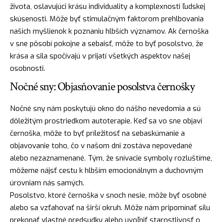
života, oslavujúci krásu individuality a komplexnosti ľudskej
skúsenosti. Môže byť stimulačným faktorom prehlbovania
našich myšlienok k poznaniu hlbších významov. Ak černoška
v sne pôsobí pokojne a sebaisť, môže to byť posolstvo, že
krása a sila spočívajú v prijatí všetkých aspektov našej
osobnosti.
Nočné sny: Objasňovanie posolstva černošky
Nočné sny nám poskytujú okno do nášho nevedomia a sú
dôležitým prostriedkom autoterapie. Keď sa vo sne objaví
černoška, môže to byť príležitosť na sebaskúmanie a
objavovanie toho, čo v našom dni zostáva nepovedané
alebo nezaznamenané. Tým, že snívacie symboly rozluštíme,
môžeme nájsť cestu k hlbším emocionálnym a duchovným
úrovniam nás samých.
Posolstvo, ktoré černoška v snoch nesie, môže byť osobné
alebo sa vzťahovať na širší okruh. Môže nám pripomínať silu
prekonať vlastné predsudky alebo uvoľniť starostlivosť o