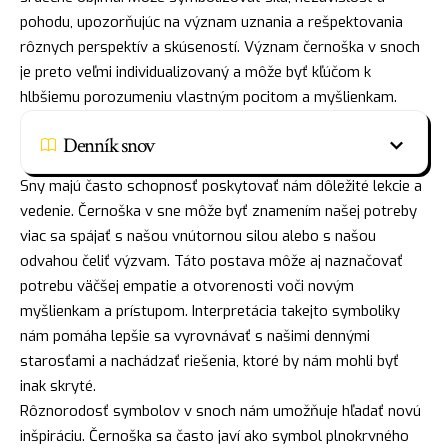
pohodu, upozorňujúc na význam uznania a rešpektovania
rôznych perspektív a skúseností. Význam černoška v snoch
je preto veľmi individualizovaný a môže byť kľúčom k
hlbšiemu porozumeniu vlastným pocitom a myšlienkam.
Denník snov
Sny majú často schopnosť poskytovať nám dôležité lekcie a
vedenie. Černoška v sne môže byť znamením našej potreby
viac sa spájať s našou vnútornou silou alebo s našou
odvahou čeliť výzvam. Táto postava môže aj naznačovať
potrebu väčšej empatie a otvorenosti voči novým
myšlienkam a prístupom. Interpretácia takejto symboliky
nám pomáha lepšie sa vyrovnávať s našimi dennými
starosťami a nachádzať riešenia, ktoré by nám mohli byť
inak skryté.
Rôznorodosť symbolov v snoch nám umožňuje hľadať novú
inšpiráciu. Černoška sa často javí ako symbol plnokrvného