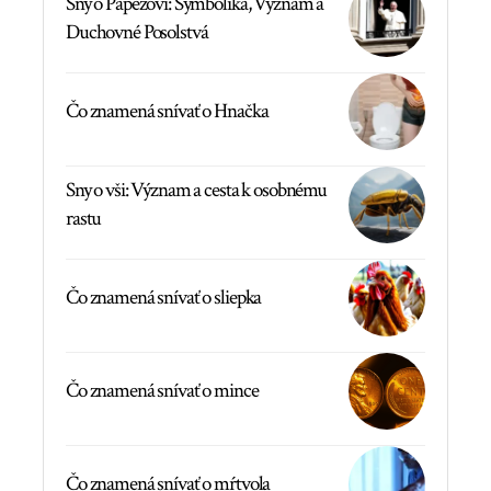
Sny o Pápežovi: Symbolika, Význam a
Duchovné Posolstvá
Čo znamená snívať o Hnačka
Sny o vši: Význam a cesta k osobnému
rastu
Čo znamená snívať o sliepka
Čo znamená snívať o mince
Čo znamená snívať o mŕtvola