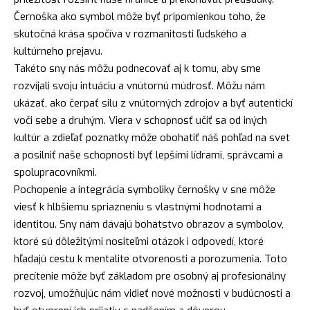
Černoška ako symbol môže byť pripomienkou toho, že
skutočná krása spočíva v rozmanitosti ľudského a
kultúrneho prejavu.
Takéto sny nás môžu podnecovať aj k tomu, aby sme
rozvíjali svoju intuáciu a vnútornú múdrosť. Môžu nám
ukázať, ako čerpať silu z vnútorných zdrojov a byť autentickí
voči sebe a druhým. Viera v schopnosť učiť sa od iných
kultúr a zdieľať poznatky môže obohatiť náš pohľad na svet
a posilniť naše schopnosti byť lepšími lídrami, správcami a
spolupracovníkmi.
Pochopenie a integrácia symboliky černošky v sne môže
viesť k hlbšiemu spriazneniu s vlastnými hodnotami a
identitou. Sny nám dávajú bohatstvo obrazov a symbolov,
ktoré sú dôležitými nositeľmi otázok i odpovedí, ktoré
hľadajú cestu k mentalite otvorenosti a porozumenia. Toto
precítenie môže byť základom pre osobný aj profesionálny
rozvoj, umožňujúc nám vidieť nové možnosti v budúcnosti a