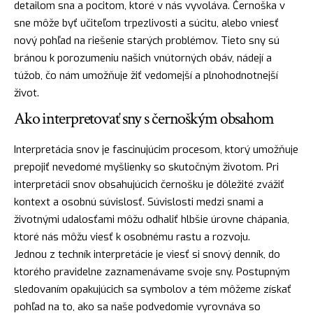
detailom sna a pocitom, ktoré v nás vyvoláva. Černoška v
sne môže byť učiteľom trpezlivosti a súcitu, alebo vniesť
nový pohľad na riešenie starých problémov. Tieto sny sú
bránou k porozumeniu našich vnútorných obáv, nádejí a
túžob, čo nám umožňuje žiť vedomejší a plnohodnotnejší
život.
Ako interpretovať sny s černoškým obsahom
Interpretácia snov je fascinujúcim procesom, ktorý umožňuje
prepojiť nevedomé myšlienky so skutočným životom. Pri
interpretácii snov obsahujúcich černošku je dôležité zvážiť
kontext a osobnú súvislosť. Súvislosti medzi snami a
životnými udalosťami môžu odhaliť hlbšie úrovne chápania,
ktoré nás môžu viesť k osobnému rastu a rozvoju.
Jednou z techník interpretácie je viesť si snový denník, do
ktorého pravidelne zaznamenávame svoje sny. Postupným
sledovaním opakujúcich sa symbolov a tém môžeme získať
pohľad na to, ako sa naše podvedomie vyrovnáva so