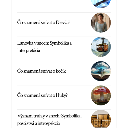
Čo znamená snívať o Dievča?
Lanovka v snoch: Symbolika a
interpretácia
Čo znamená snívať o kočík
Čo znamená snívať o Huby?
Význam truhly v snoch: Symbolika,
posolstvá a introspekcia