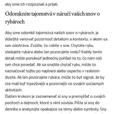
aby sme ich rozpoznali a prijali.
Odomknite tajomstvá v náručí vašich snov o
rybároch
Aby sme odomkli tajomstvá našich snov o rybároch, je
dôležité venovať pozornosť detailom a kontextu, v akom sa
sen odohráva. Zvážte, čo robíte v sne. Chytáte rybu,
sledujete rybára alebo len pozorujete vodu? Každý tento
detail môže ponúknuť jedinečný pohľad na to, čo nám náš
sen chce povedať. Ak sa snažíte chytať rybu, môže to
naznačovať túžbu po naplnení alebo úspechu v reálnom
živote. Ak len pozorujete rybára, môže to byť signál, že by
ste mali byť trpezlivejší a pozornejší vo svojich súčasných
aktivitách.
Ďalším krokom je zaznamenať si sny a premýšľať o svojich
pocitoch a dojmoch, ktoré s nimi súvisia. Píšte si sny do
denníka a analyzujte opakujúce sa témy alebo symboly. Sny