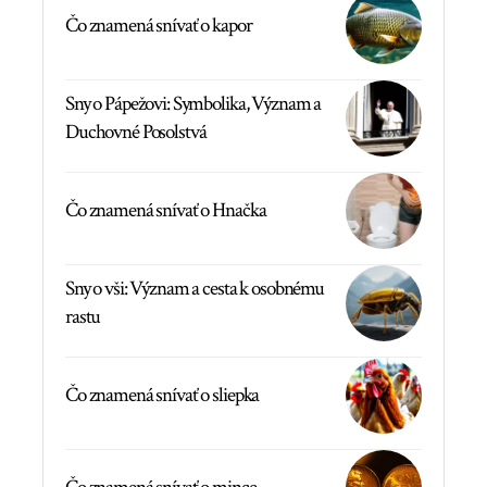
Čo znamená snívať o kapor
Sny o Pápežovi: Symbolika, Význam a
Duchovné Posolstvá
Čo znamená snívať o Hnačka
Sny o vši: Význam a cesta k osobnému
rastu
Čo znamená snívať o sliepka