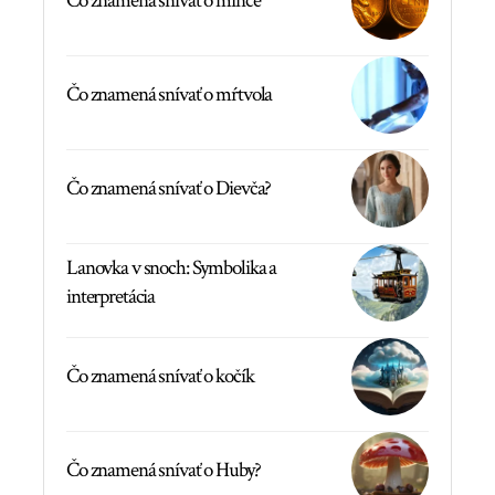
Čo znamená snívať o mince
Čo znamená snívať o mŕtvola
Čo znamená snívať o Dievča?
Lanovka v snoch: Symbolika a
interpretácia
Čo znamená snívať o kočík
Čo znamená snívať o Huby?