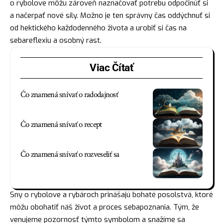
o rybolove môžu zároveň naznačovať potrebu odpočinúť si
a načerpať nové sily. Možno je ten správny čas oddýchnuť si
od hektického každodenného života a urobiť si čas na
sebareflexiu a osobný rast.
Viac Čítať
Čo znamená snívať o radodajnosť
Čo znamená snívať o recept
Čo znamená snívať o rozveseliť sa
Sny o rybolove a rybároch prinášajú bohaté posolstvá, ktoré
môžu obohatiť náš život a proces sebapoznania. Tým, že
venujeme pozornosť týmto symbolom a snažíme sa