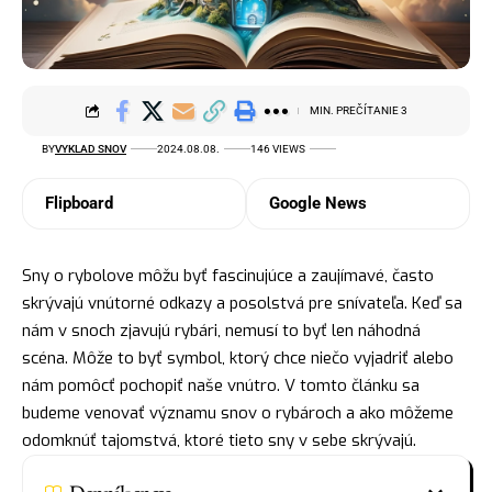
MIN. PREČÍTANIE 3
BY
VYKLAD SNOV
2024.08.08.
146 VIEWS
Flipboard
Google News
Sny o rybolove môžu byť fascinujúce a zaujímavé, často
skrývajú vnútorné odkazy a posolstvá pre snívateľa. Keď sa
nám v snoch zjavujú rybári, nemusí to byť len náhodná
scéna. Môže to byť symbol, ktorý chce niečo vyjadriť alebo
nám pomôcť pochopiť naše vnútro. V tomto článku sa
budeme venovať významu snov o rybároch a ako môžeme
odomknúť tajomstvá, ktoré tieto sny v sebe skrývajú.