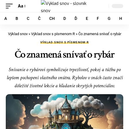
Aa
A
B
C
Č
CH
D
Ď
E
F
G
H
Výklad snov
»
Výklad snov s písmenom R
»
Čo znamená snívať o rybár
VÝKLAD SNOV S PÍSMENOM R
Čo znamená snívať o rybár
Snívanie o rybárovi symbolizuje trpezlivosť, pokoj a túžbu po
lepšom pochopení vlastného vnútra. Rybolov v snách často značí
dôležité životné lekcie a hľadanie skrytých potenciálov.