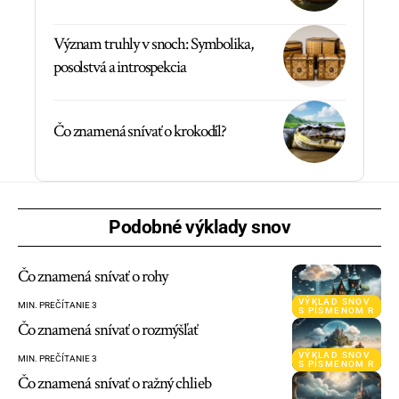
Význam truhly v snoch: Symbolika,
posolstvá a introspekcia
Čo znamená snívať o krokodíl?
Podobné výklady snov
Čo znamená snívať o rohy
VÝKLAD SNOV
MIN. PREČÍTANIE 3
S PÍSMENOM R
Čo znamená snívať o rozmýšľať
VÝKLAD SNOV
MIN. PREČÍTANIE 3
S PÍSMENOM R
Čo znamená snívať o ražný chlieb