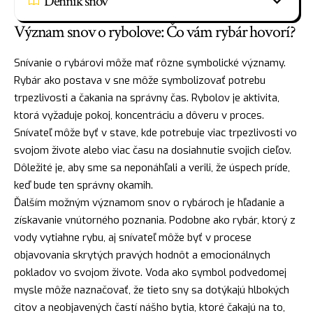
Denník snov
Význam snov o rybolove: Čo vám rybár hovorí?
Snívanie o rybárovi môže mať rôzne symbolické významy.
Rybár ako postava v sne môže symbolizovať potrebu
trpezlivosti a čakania na správny čas. Rybolov je aktivita,
ktorá vyžaduje pokoj, koncentráciu a dôveru v
proces
.
Snívateľ môže byť v stave, kde potrebuje viac trpezlivosti vo
svojom živote alebo viac času na dosiahnutie svojich cieľov.
Dôležité je, aby sme sa neponáhľali a verili, že úspech príde,
keď bude ten správny okamih.
Ďalším možným významom snov o rybároch je hľadanie a
získavanie vnútorného poznania. Podobne ako rybár, ktorý z
vody vytiahne rybu, aj snívateľ môže byť v procese
objavovania skrytých pravých hodnôt a emocionálnych
pokladov vo svojom živote.
Voda
ako symbol podvedomej
mysle môže naznačovať, že tieto sny sa dotýkajú hlbokých
citov a neobjavených častí nášho bytia, ktoré čakajú na to,