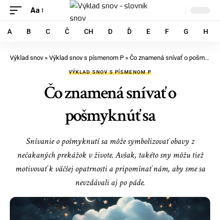
Aa
A
B
C
Č
CH
D
Ď
E
F
G
H
Výklad snov
»
Výklad snov s písmenom P
»
Čo znamená snívať o pošmyknúť sa
VÝKLAD SNOV S PÍSMENOM P
Čo znamená snívať o
pošmyknúť sa
Snívanie o pošmyknutí sa môže symbolizovať obavy z
nečakaných prekážok v živote. Avšak, takéto sny môžu tiež
motivovať k väčšej opatrnosti a pripomínať nám, aby sme sa
nevzdávali aj po páde.