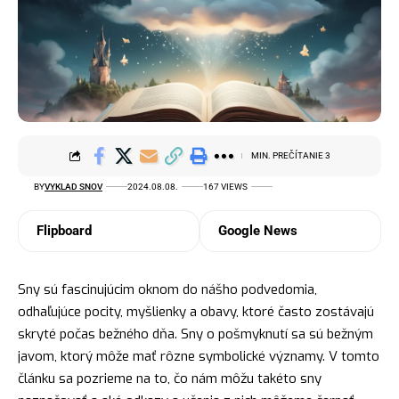
MIN. PREČÍTANIE 3
BY
VYKLAD SNOV
2024.08.08.
167 VIEWS
Flipboard
Google News
Sny sú fascinujúcim oknom do nášho podvedomia,
odhaľujúce pocity, myšlienky a obavy, ktoré často zostávajú
skryté počas bežného dňa. Sny o pošmyknutí sa sú bežným
javom, ktorý môže mať rôzne symbolické významy. V tomto
článku sa pozrieme na to, čo nám môžu takéto sny