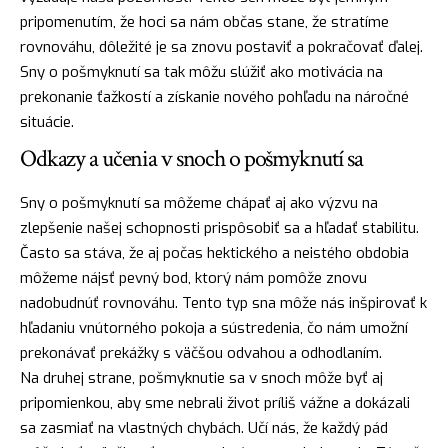
pripomenutím, že hoci sa nám občas stane, že stratíme
rovnováhu, dôležité je sa znovu postaviť a pokračovať ďalej.
Sny o pošmyknutí sa tak môžu slúžiť ako motivácia na
prekonanie ťažkostí a získanie nového pohľadu na náročné
situácie.
Odkazy a učenia v snoch o pošmyknutí sa
Sny o pošmyknutí sa môžeme chápať aj ako výzvu na
zlepšenie našej schopnosti prispôsobiť sa a
hľadať
stabilitu.
Často sa stáva, že aj počas hektického a neistého obdobia
môžeme
nájsť
pevný bod, ktorý nám pomôže znovu
nadobudnúť rovnováhu. Tento typ sna môže nás inšpirovať k
hľadaniu vnútorného pokoja a sústredenia, čo nám umožní
prekonávať prekážky s väčšou odvahou a odhodlaním.
Na druhej strane, pošmyknutie sa v snoch môže byť aj
pripomienkou, aby sme nebrali život príliš vážne a dokázali
sa zasmiať na vlastných chybách. Učí nás, že každý pád