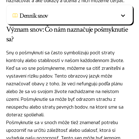
naznačovať a aké odkazy a učenia z nich môžeme čerpať.
Denník snov
Význam snov: Čo nám naznačuje pošmyknutie
sa?
Sny o pošmyknutí sa často symbolizujú pocit straty
kontroly alebo stabilnosti v našom každodennom živote.
Keď sa vo sne pošmykneme, môžeme sa cítiť zraniteľní a
vystavení riziku pádov. Tento obrazový
jazyk
môže
naznačovať obavy z toho, že veci nefungujú podľa plánu
alebo že sa vo svojom živote nachádzame na neistom
území. Pošmyknutie sa môže byť odrazom
strachu
z
neúspechu alebo straty pevných bodov, na ktoré sme sa
doteraz spoliehali.
Pošmyknutie sa v snoch môže tiež znamenať potrebu
upozorniť na určitú záležitosť alebo udalosť, ktorá si
vyžaduje našu pozornosť. Tento sen môže byť jemným