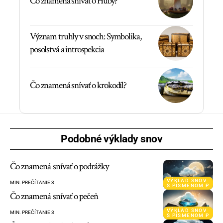
Čo znamená snívať o Huby?
Význam truhly v snoch: Symbolika,
posolstvá a introspekcia
Čo znamená snívať o krokodíl?
Podobné výklady snov
Čo znamená snívať o podrážky
VÝKLAD SNOV
MIN. PREČÍTANIE 3
S PÍSMENOM P
Čo znamená snívať o pečeň
VÝKLAD SNOV
MIN. PREČÍTANIE 3
S PÍSMENOM P