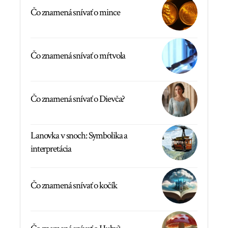
Čo znamená snívať o mince
Čo znamená snívať o mŕtvola
Čo znamená snívať o Dievča?
Lanovka v snoch: Symbolika a
interpretácia
Čo znamená snívať o kočík