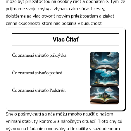
môže byť príležitosťou na osobný rast a obohatenie. Tým, že
prijímame svoje chyby a zlyhania ako súčasť cesty,
dokážeme sa viac otvoriť novým príležitostiam a získať
cenné skúsenosti, ktoré nás posilnia v budúcnosti.
Viac Čítať
Čo znamená snívať o prikrývka
Čo znamená snívať o pochod
Čo znamená snívať o Podstrelit
Sny o pošmyknutí sa nás môžu mnoho naučiť o našom
vnímaní stability, kontroly a náročných situácií. Tieto sny sú
výzvou na hľadanie rovnováhy a flexibility v každodennom