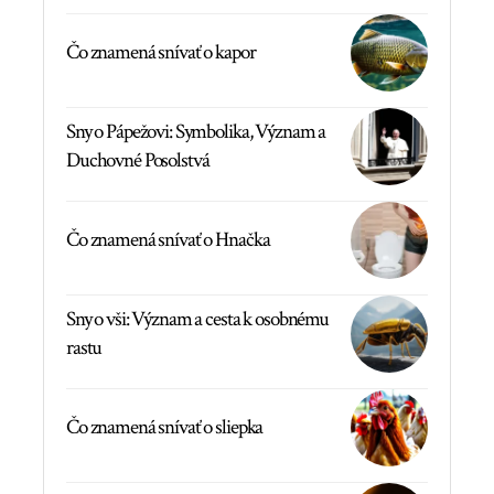
Čo znamená snívať o kapor
Sny o Pápežovi: Symbolika, Význam a
Duchovné Posolstvá
Čo znamená snívať o Hnačka
Sny o vši: Význam a cesta k osobnému
rastu
Čo znamená snívať o sliepka