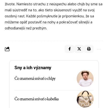
živote. Namiesto strachu z neúspechu alebo chýb by sme sa
mali sústrediť na to, ako tieto skúsenosti využiť na svoj
osobný rast. Každé pošmyknutie je pripomienkou, že sa
môžeme opäť postaviť na nohy a pokračovať silnejší a
odhodlanejší než predtým.
Sny a ich významy
Čo znamená snívať o chlpy
Čo znamená snívať o kabelka