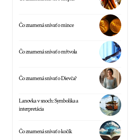
Čo znamená snívať o mince
Čo znamená snívať o mŕtvola
Čo znamená snívať o Dievča?
Lanovka v snoch: Symbolika a
interpretácia
Čo znamená snívať o kočík