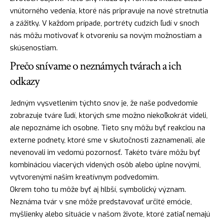
vnútorného vedenia, ktoré nás pripravuje na nové stretnutia
a zážitky. V každom prípade, portréty cudzích ľudí v snoch
nás môžu motivovať k otvoreniu sa novým možnostiam a
skúsenostiam.
Prečo snívame o neznámych tvárach a ich
odkazy
Jedným vysvetlením týchto snov je, že naše podvedomie
zobrazuje tváre ľudí, ktorých sme možno niekoľkokrát videli,
ale nepoznáme ich osobne. Tieto sny môžu byť reakciou na
externe podnety, ktoré sme v skutočnosti zaznamenali, ale
nevenovali im vedomú pozornosť. Takéto tváre môžu byť
kombináciou viacerých videných osôb alebo úplne novými,
vytvorenými našim kreatívnym podvedomím.
Okrem toho tu môže byť aj hlbší, symbolický význam.
Neznáma tvár v sne môže predstavovať určité emócie,
myšlienky alebo situácie v našom živote, ktoré zatiaľ nemajú