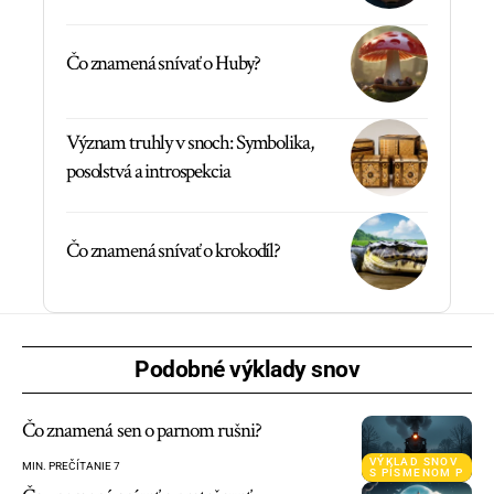
Čo znamená snívať o Huby?
Význam truhly v snoch: Symbolika,
posolstvá a introspekcia
Čo znamená snívať o krokodíl?
Podobné výklady snov
Čo znamená sen o parnom rušni?
VÝKLAD SNOV
MIN. PREČÍTANIE 7
S PÍSMENOM P