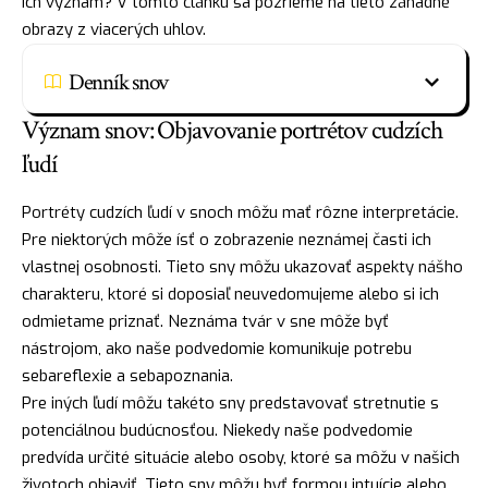
ich význam? V tomto článku sa pozrieme na tieto záhadné
obrazy z viacerých uhlov.
Denník snov
Význam snov: Objavovanie portrétov cudzích
ľudí
Portréty cudzích ľudí v snoch môžu mať rôzne interpretácie.
Pre niektorých môže
ísť
o zobrazenie neznámej časti ich
vlastnej osobnosti. Tieto sny môžu ukazovať aspekty nášho
charakteru, ktoré si doposiaľ neuvedomujeme alebo si ich
odmietame priznať. Neznáma
tvár
v sne môže byť
nástrojom, ako naše podvedomie komunikuje potrebu
sebareflexie a sebapoznania.
Pre iných ľudí môžu takéto sny predstavovať stretnutie s
potenciálnou budúcnosťou. Niekedy naše podvedomie
predvída určité situácie alebo osoby, ktoré sa môžu v našich
životoch objaviť. Tieto sny môžu byť formou intuície alebo