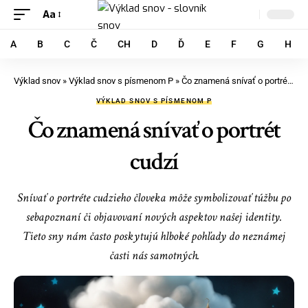
Aa
A
B
C
Č
CH
D
Ď
E
F
G
H
Výklad snov
»
Výklad snov s písmenom P
»
Čo znamená snívať o portrét cudzí
VÝKLAD SNOV S PÍSMENOM P
Čo znamená snívať o portrét
cudzí
Snívať o portréte cudzieho človeka môže symbolizovať túžbu po
sebapoznaní či objavovaní nových aspektov našej identity.
Tieto sny nám často poskytujú hlboké pohľady do neznámej
časti nás samotných.