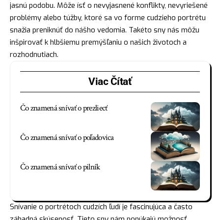
jasnú podobu. Môže ísť o nevyjasnené konflikty, nevyriešené
problémy alebo túžby, ktoré sa vo
forme
cudzieho portrétu
snažia preniknúť do nášho vedomia. Takéto sny nás môžu
inšpirovať k hlbšiemu premýšľaniu o našich životoch a
rozhodnutiach.
Viac Čítať
Čo znamená snívať o prezliecť
Čo znamená snívať o poľadovica
Čo znamená snívať o pilník
Snívanie o portrétoch cudzích ľudí je fascinujúca a často
záhadná skúsenosť. Tieto sny nám ponúkajú možnosť