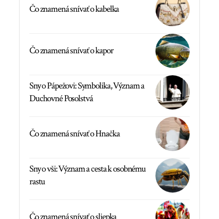
Čo znamená snívať o kabelka
Čo znamená snívať o kapor
Sny o Pápežovi: Symbolika, Význam a
Duchovné Posolstvá
Čo znamená snívať o Hnačka
Sny o vši: Význam a cesta k osobnému
rastu
Čo znamená snívať o sliepka