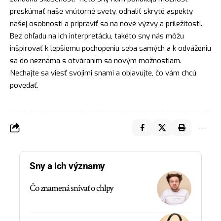
preskúmať naše vnútorné svety, odhaliť skryté aspekty
našej osobnosti a pripraviť sa na nové výzvy a príležitosti.
Bez ohľadu na ich interpretáciu, takéto sny nás môžu
inšpirovať k lepšiemu pochopeniu seba samých a k odváženiu
sa do neznáma s otváraním sa novým možnostiam.
Nechajte sa viesť svojimi snami a objavujte, čo vám chcú
povedať.
Sny a ich významy
Čo znamená snívať o chlpy