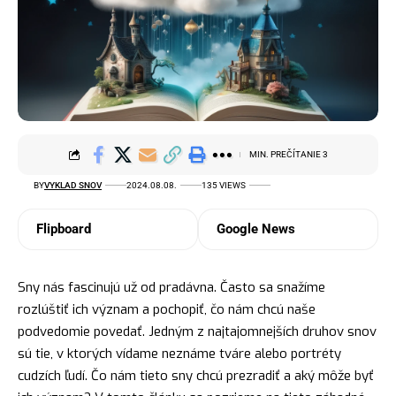
MIN. PREČÍTANIE 3
BY
VYKLAD SNOV
2024.08.08.
135 VIEWS
Flipboard
Google News
Sny nás fascinujú už od pradávna. Často sa snažíme
rozlúštiť ich význam a pochopiť, čo nám chcú naše
podvedomie povedať. Jedným z najtajomnejších druhov snov
sú tie, v ktorých vídame neznáme tváre alebo portréty
cudzích ľudí. Čo nám tieto sny chcú prezradiť a aký môže byť