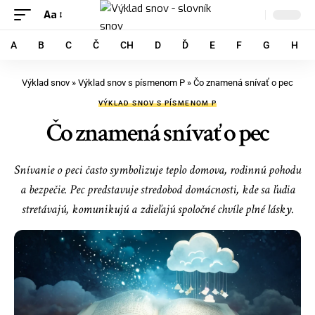
Aa
A
B
C
Č
CH
D
Ď
E
F
G
H
Výklad snov
»
Výklad snov s písmenom P
»
Čo znamená snívať o pec
VÝKLAD SNOV S PÍSMENOM P
Čo znamená snívať o pec
Snívanie o peci často symbolizuje teplo domova, rodinnú pohodu
a bezpečie. Pec predstavuje stredobod domácnosti, kde sa ľudia
stretávajú, komunikujú a zdieľajú spoločné chvíle plné lásky.