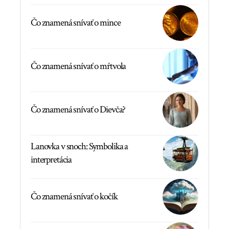
Čo znamená snívať o mince
Čo znamená snívať o mŕtvola
Čo znamená snívať o Dievča?
Lanovka v snoch: Symbolika a
interpretácia
Čo znamená snívať o kočík