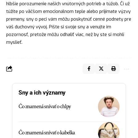
hlbšie porozumenie našich vnútorných potrieb a túžob. Či už
túžite po väčšom emocionálnom teple alebo prijímate výzvy
premeny, sny o peci vám môžu poskytnúť cenné podnety pre
váš duchovný vývoj. Píšte si svoje sny a venujte im
pozornosť, pretože môžu odhaliť viac, než by ste si mohli
myslieť.
Sny a ich významy
Čo znamená snívať o chlpy
Čo znamená snívať o kabelka