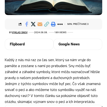
MIN. PREČÍTANIE 3
BY
VYKLAD SNOV
2024.08.08.
189 VIEWS
Flipboard
Google News
Každý z nás má raz za čas sen, ktorý sa nám vryje do
pamäte a zostane s nami po prebudení. Sny môžu byť
záhadné a záhadné symboly, ktoré môžu naznačovať hlbšie
pravdy o našom podvedomí a duchovných potrebách.
Jedným z týchto
symbolov
môže byť pec. Čo však znamená
snívať o peci a ako môžeme túto symboliku využiť na náš
duchovný
rast? V tomto článku sa pokúsime objasniť túto
otázku, skúmajúc
význam snov
o peci a ich interpretáciu.