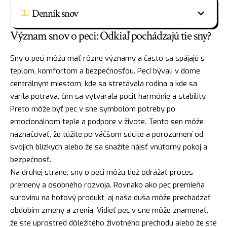
Denník snov
Význam snov o peci: Odkiaľ pochádzajú tie sny?
Sny o peci môžu mať rôzne významy a často sa spájajú s
teplom, komfortom a bezpečnosťou. Peci bývali v dome
centrálnym miestom, kde sa stretávala rodina a kde sa
varila potrava, čím sa vytvárala pocit harmónie a stability.
Preto môže byť pec v sne symbolom potreby po
emocionálnom teple a podpore v živote. Tento sen môže
naznačovať, že túžite po väčšom súcite a porozumení od
svojich blízkych alebo že sa snažíte
nájsť
vnútorný pokoj a
bezpečnosť.
Na druhej strane, sny o peci môžu tiež odrážať proces
premeny a osobného rozvoja. Rovnako ako pec premieňa
surovinu na hotový produkt, aj naša duša môže prechádzať
obdobím zmeny a zrenia. Vidieť pec v sne môže znamenať,
že ste uprostred dôležitého životného prechodu alebo že ste