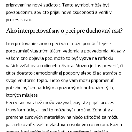
pripravení na nový začiatok. Tento symbol môže byť
povzbudením, aby ste prijali nové skúsenosti a verili v
proces rastu.
Ako interpretovať sny o peci pre duchovný rast?
Interpretovanie snov o peci vám môže pomôcť lepšie
porozumieť vlastným lúčam vedomia a podvedomia. Ak sa v
vašom sne objavila pec, môže to byť výzva na reflexiu
vašich vzťahov a rodinného života. Možno je čas preveriť, či
cítite dostatok emocionálnej podpory alebo či sa staráte o
svoje vnútorné teplo. Tieto sny vám môžu pripomenúť
potrebu byť empatickým a pozorným k potrebám tých,
ktorých milujete.
Peci v sne vás tiež môžu vyzývať, aby ste prijali proces
transformácie, aj keď to môže byť náročné. Zohriatie a
premena surových materiálov na niečo užitočné sa môžu
paralelizovať s vaším vlastným osobným rozvojom. Každá
zmena, hoci môže byť spočiatku nepríjemná, prináša