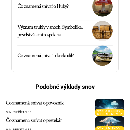
Čo znamená snívať o Huby?
Význam truhly v snoch: Symbolika,
posolstvá a introspekcia
Čo znamená snívať o krokodíl?
Podobné výklady snov
Čo znamená snívať o povozník
VÝKLAD SNOV
MIN. PREČÍTANIE 3
S PÍSMENOM P
Čo znamená snívať o pretekár
VÝKLAD SNOV
MIN. PREČÍTANIE 3