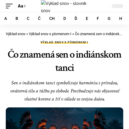
Aa
A
B
C
Č
CH
D
Ď
E
F
G
H
Výklad snov
»
Výklad snov s písmenom I
»
Čo znamená sen o indiánskom tanci
VÝKLAD SNOV S PÍSMENOM I
Čo znamená sen o indiánskom
tanci
Sen o indiánskom tanci symbolizuje harmóniu s prírodou,
vnútornú silu a túžbu po slobode. Povzbudzuje nás objavovať
vlastné korene a žiť v súlade so svojou dušou.