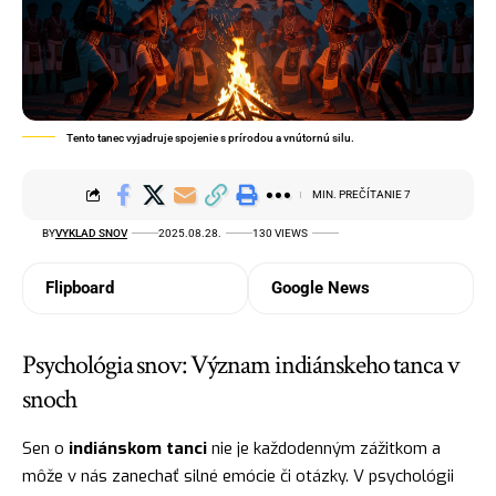
Tento tanec vyjadruje spojenie s prírodou a vnútornú silu.
MIN. PREČÍTANIE 7
BY
VYKLAD SNOV
2025.08.28.
130 VIEWS
Flipboard
Google News
Psychológia snov: Význam indiánskeho tanca v
snoch
Sen o
indiánskom tanci
nie je každodenným zážitkom a
môže v nás zanechať silné emócie či otázky. V psychológii