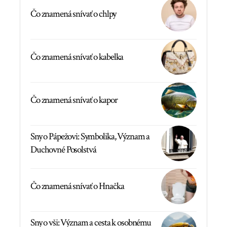
Čo znamená snívať o chlpy
Čo znamená snívať o kabelka
Čo znamená snívať o kapor
Sny o Pápežovi: Symbolika, Význam a
Duchovné Posolstvá
Čo znamená snívať o Hnačka
Sny o vši: Význam a cesta k osobnému