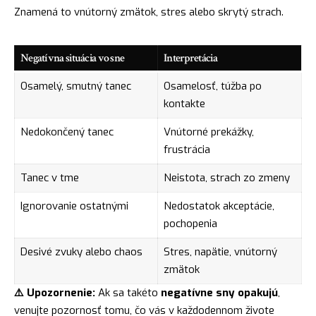
Znamená to vnútorný zmätok, stres alebo skrytý strach.
Negatívna situácia vo sne
Interpretácia
Osamelý, smutný tanec
Osamelosť, túžba po
kontakte
Nedokončený tanec
Vnútorné prekážky,
frustrácia
Tanec v tme
Neistota, strach zo zmeny
Ignorovanie ostatnými
Nedostatok akceptácie,
pochopenia
Desivé zvuky alebo chaos
Stres, napätie, vnútorný
zmätok
⚠️ Upozornenie:
Ak sa takéto
negatívne sny opakujú
,
venujte pozornosť tomu, čo vás v každodennom živote