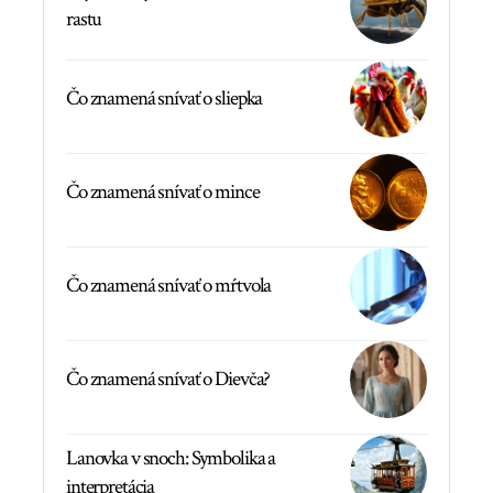
rastu
Čo znamená snívať o sliepka
Čo znamená snívať o mince
Čo znamená snívať o mŕtvola
Čo znamená snívať o Dievča?
Lanovka v snoch: Symbolika a
interpretácia