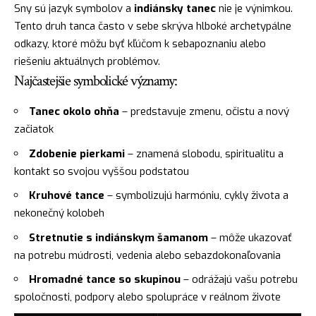
Sny sú jazyk
symbolov
a
indiánsky tanec
nie je výnimkou.
Tento druh tanca často v sebe skrýva hlboké archetypálne
odkazy, ktoré môžu byť kľúčom k sebapoznaniu alebo
riešeniu aktuálnych problémov.
Najčastejšie symbolické významy:
Tanec okolo ohňa
– predstavuje zmenu, očistu a nový
začiatok
Zdobenie pierkami
– znamená slobodu, spiritualitu a
kontakt so svojou vyššou podstatou
Kruhové tance
– symbolizujú harmóniu, cykly života a
nekonečný kolobeh
Stretnutie s indiánskym šamanom
– môže ukazovať
na potrebu múdrosti, vedenia alebo sebazdokonaľovania
Hromadné tance so skupinou
– odrážajú vašu potrebu
spoločnosti, podpory alebo spolupráce v reálnom živote