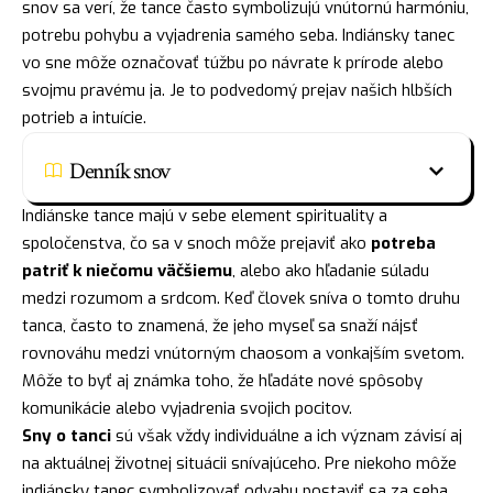
snov sa verí, že tance často symbolizujú vnútornú harmóniu,
potrebu pohybu a vyjadrenia samého seba. Indiánsky tanec
vo sne môže označovať túžbu po návrate k prírode alebo
svojmu pravému ja. Je to podvedomý prejav našich hlbších
potrieb a intuície.
Denník snov
Indiánske tance majú v sebe element spirituality a
spoločenstva, čo sa v snoch môže prejaviť ako
potreba
patriť k niečomu väčšiemu
, alebo ako hľadanie súladu
medzi rozumom a srdcom. Keď človek sníva o tomto druhu
tanca, často to znamená, že jeho myseľ sa snaží nájsť
rovnováhu medzi vnútorným chaosom a vonkajším svetom.
Môže to byť aj známka toho, že hľadáte nové spôsoby
komunikácie alebo vyjadrenia svojich pocitov.
Sny o tanci
sú však vždy individuálne a ich význam závisí aj
na aktuálnej životnej situácii snívajúceho. Pre niekoho môže
indiánsky tanec symbolizovať odvahu postaviť sa za seba,