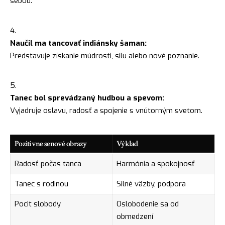
sebou.
Naučil ma tancovať indiánsky šaman:
Predstavuje získanie múdrosti,
silu
alebo nové poznanie.
Tanec bol sprevádzaný hudbou a spevom:
Vyjadruje oslavu, radosť a spojenie s vnútorným svetom.
Pozitívne senové obrazy
Výklad
Radosť počas tanca
Harmónia a spokojnosť
Tanec s rodinou
Silné väzby, podpora
Pocit slobody
Oslobodenie sa od
obmedzení