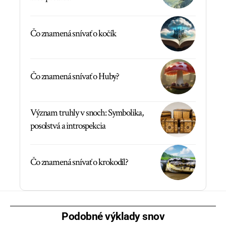
Čo znamená snívať o kočík
Čo znamená snívať o Huby?
Význam truhly v snoch: Symbolika,
posolstvá a introspekcia
Čo znamená snívať o krokodíl?
Podobné výklady snov