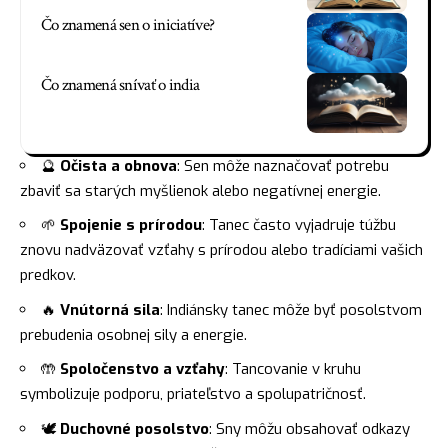
Čo znamená sen o iniciatíve?
Čo znamená snívať o india
🔮
Očista a obnova
: Sen môže naznačovať potrebu
zbaviť sa starých myšlienok alebo negatívnej energie.
🌱
Spojenie s prírodou
: Tanec často vyjadruje túžbu
znovu nadväzovať vzťahy s prírodou alebo tradíciami vašich
predkov.
🔥
Vnútorná sila
: Indiánsky tanec môže byť posolstvom
prebudenia osobnej sily a energie.
🤲
Spoločenstvo a vzťahy
: Tancovanie v kruhu
symbolizuje podporu, priateľstvo a spolupatričnosť.
🕊
Duchovné posolstvo
: Sny môžu obsahovať odkazy