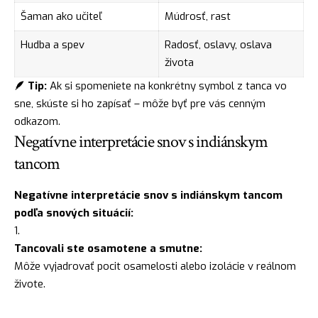
Šaman ako učiteľ
Múdrosť, rast
Hudba a spev
Radosť, oslavy, oslava
života
🪶 Tip:
Ak si spomeniete na konkrétny symbol z tanca vo
sne, skúste si ho zapísať – môže byť pre vás cenným
odkazom.
Negatívne interpretácie snov s indiánskym
tancom
Negatívne interpretácie snov s indiánskym tancom
podľa snových situácií:
Tancovali ste osamotene a smutne:
Môže vyjadrovať pocit osamelosti alebo izolácie v reálnom
živote.