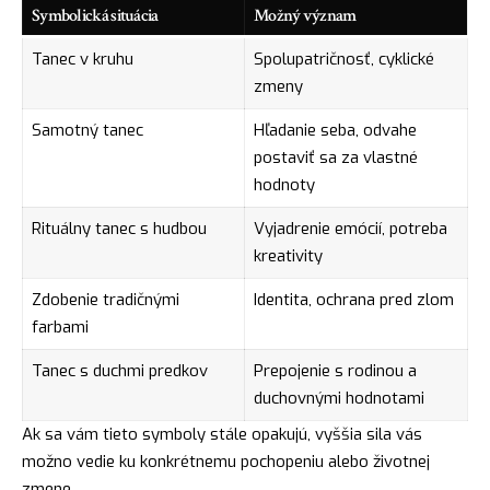
Symbolická situácia
Možný význam
Tanec v kruhu
Spolupatričnosť, cyklické
zmeny
Samotný tanec
Hľadanie seba, odvahe
postaviť sa za vlastné
hodnoty
Rituálny tanec s hudbou
Vyjadrenie emócií, potreba
kreativity
Zdobenie tradičnými
Identita, ochrana pred zlom
farbami
Tanec s duchmi predkov
Prepojenie s rodinou a
duchovnými hodnotami
Ak sa vám tieto symboly stále opakujú, vyššia sila vás
možno vedie ku konkrétnemu pochopeniu alebo životnej
zmene.