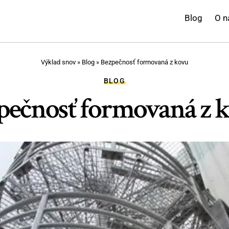
Blog
O n
Výklad snov
»
Blog
»
Bezpečnosť formovaná z kovu
BLOG
pečnosť formovaná z 