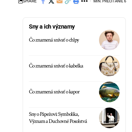
SHARE
MIN. PREČÍTANIE 6
Sny a ich významy
Čo znamená snívať o chlpy
Čo znamená snívať o kabelka
Čo znamená snívať o kapor
Sny o Pápežovi: Symbolika,
Význam a Duchovné Posolstvá