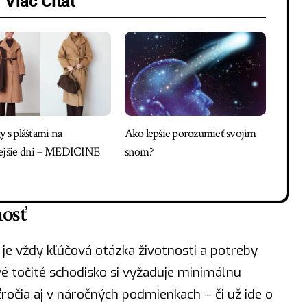
Viac Čítať
y s plášťami na
Ako lepšie porozumieť svojim
ejšie dni – MEDICINE
snom?
nosť
je vždy kľúčová otázka životnosti a potreby
é točité schodisko si vyžaduje minimálnu
ťročia aj v náročných podmienkach – či už ide o