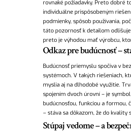
rovnaké požiadavky. Preto dobré to
individuálne prispôsobeným riešen
podmienky, spôsob používania, poče
táto pozornosť k detailom odlišuj
preto je výhodou mať výrobcu, ktorý
Odkaz pre budúcnosť – sta
Budúcnosť priemyslu spočíva v bez
systémoch. V takých riešeniach, kt
myslia aj na dlhodobé využitie. Trv
spojením dvoch úrovní – je symbo
budúcnosťou, funkciou a formou, č
– stáva sa dôkazom, že do kvality s
Stúpaj vedome – a bezpeč