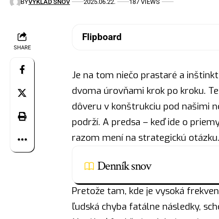
BY
VYKLAD SNOV
2025.06.22.
187 VIEWS
Flipboard
SHARE
Je na tom niečo prastaré a inštink
dvoma úrovňami krok po kroku. Te
dôveru v konštrukciu pod našimi no
podrží. A predsa – keď ide o prie
razom mení na strategickú otázku
Denník snov
Pretože tam, kde je vysoká frekve
ľudská chyba fatálne následky, sch