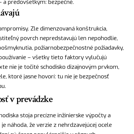
 – a predovšetkým: bezpečné.
hávajú
ompromisy. Zle dimenzovaná konštrukcia,
stiteľný povrch nepredstavujú len nepohodlie,
 pošmyknutia, požiarnobezpečnostné požiadavky,
používanie – všetky tieto faktory vylučujú
te nie je
točité schodisko
dizajnovým prvkom,
, ktoré jasne hovorí: tu nie je bezpečnosť
ou.
osť v prevádzke
diska stoja precízne inžinierske výpočty a
je náhoda, že verzie z nehrdzavejúcej ocele