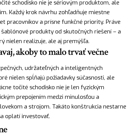
čité schodisko nie je sériovým produktom, ale
ím. Každý krok návrhu zohľadňuje miestne
t pracovníkov a prísne funkčné priority. Práve
e šablónové produkty od skutočných riešení – a
 nielen realizuje, ale aj premýšľa.
vaj, akoby to malo trvať večne
pečných, udržateľných a inteligentných
oré nielen spĺňajú požiadavky súčasnosti, ale
ácne točité schodisko nie je len fyzickým
lickým prepojením medzi minulosťou a
lovekom a strojom. Takáto konštrukcia nestarne
a oplatí investovať.
ne