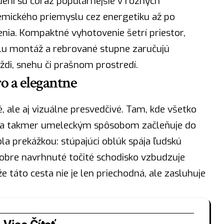
ení sú čoraz populárnejšie v rôznych
emického priemyslu cez energetiku až po
nia. Kompaktné vyhotovenie šetrí priestor,
lu montáž a rebrované
stupne zaručujú
aždi, snehu či prašnom prostredí.
o a elegantne
é, ale aj vizuálne presvedčivé. Tam, kde všetko
a sa takmer umeleckým spôsobom začleňuje do
ola prekážkou: stúpajúci oblúk spája ľudskú
 Dobre navrhnuté točité schodisko vzbudzuje
e táto cesta nie je len priechodná, ale zasluhuje