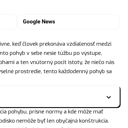
Google News
tívne, keď
človek
prekonáva vzdialenosť medzi
nto pohyb v sebe nesie túžbu po výstupe,
hami a ten vnútorný pocit istoty, že niečo nás
myselné prostredie, tento každodenný pohyb sa
.
ncia pohybu, prísne normy a kde môže mať
odisko nemôže byť len obyčajná konštrukcia.