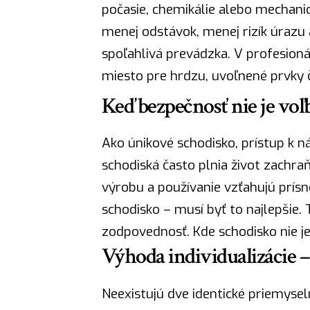
počasie, chemikálie alebo mechanick
menej odstávok, menej rizík úrazu 
spoľahlivá prevádzka. V profesio
miesto pre hrdzu, uvoľnené prvky č
Keď bezpečnosť nie je voľ
Ako únikové schodisko, prístup k ná
schodiská často plnia život zachraň
výrobu a používanie vzťahujú prísn
schodisko – musí byť to najlepšie. 
zodpovednosť
. Kde schodisko nie j
Výhoda individualizácie – 
Neexistujú dve identické priemyse