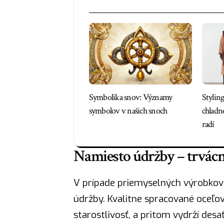
Symbolika snov: Významy
Styling
symbolov v našich snoch
chladn
radí
Namiesto údržby – trvác
V prípade priemyselných výrobkov 
údržby. Kvalitne spracované oceľov
starostlivosť, a pritom vydrží desa