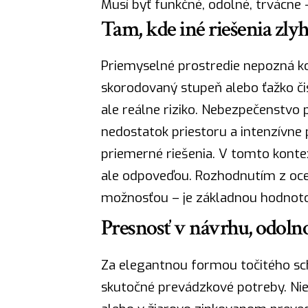
Musí byť funkčné, odolné, trvácne
Tam, kde iné riešenia zly
Priemyselné prostredie nepozná k
skorodovaný stupeň alebo ťažko či
ale reálne riziko. Nebezpečenstvo
nedostatok priestoru a intenzívne 
priemerné riešenia. V tomto kontex
ale odpoveďou. Rozhodnutím z ocele
možnosťou – je základnou hodnot
Presnosť v návrhu, odoln
Za elegantnou formou točitého scho
skutočné prevádzkové potreby. Nie 