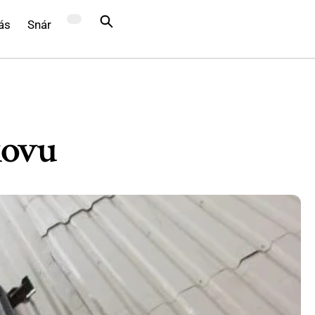
ás
Snár
kovu