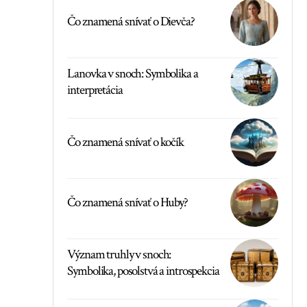
Čo znamená snívať o Dievča?
Lanovka v snoch: Symbolika a
interpretácia
Čo znamená snívať o kočík
Čo znamená snívať o Huby?
Význam truhly v snoch:
Symbolika, posolstvá a introspekcia