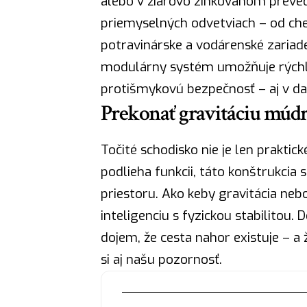
alebo v žiarovo zinkovanom preved
priemyselných odvetviach – od ch
potravinárske a vodárenské zariade
modulárny systém umožňuje rých
protišmykovú bezpečnosť
– aj v d
Prekonať gravitáciu múdr
Točité schodisko nie je len praktick
podlieha funkcii, táto konštrukci
priestoru. Ako keby gravitácia neb
inteligenciu s fyzickou stabilitou.
dojem, že
cesta
nahor existuje – a ž
si aj našu pozornosť.