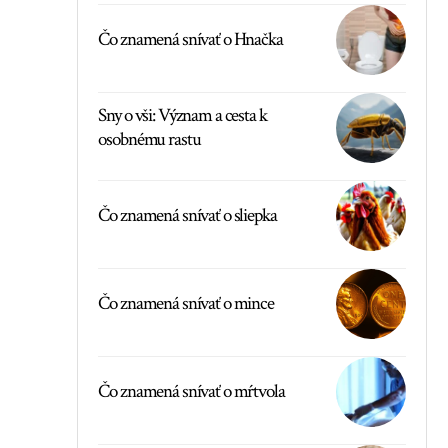
Čo znamená snívať o Hnačka
Sny o vši: Význam a cesta k
osobnému rastu
Čo znamená snívať o sliepka
Čo znamená snívať o mince
Čo znamená snívať o mŕtvola