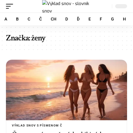
A
B
C
Č
CH
D
Ď
E
F
G
H
Značka:
ženy
VÝKLAD SNOV S PÍSMENOM Č