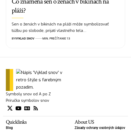
Čo znamená sen o ženách v bikinách na
pláži?
Sen o ženách v bikinách na pláži môže symbolizovať
túžbu po slobode, prijatí vlastného tela…
BY
VYKLAD SNOV
MIN. PREČÍTANIE 13
Symboly snov od A po Z
Príručka symbolov snov
Quicklinks
About US
Blog
Zásady ochrany osobných údajov