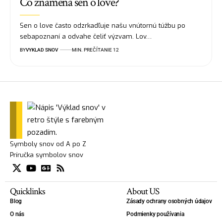
Čo znamená sen o love?
Sen o love často odzrkadľuje našu vnútornú túžbu po
sebapoznaní a odvahe čeliť výzvam. Lov…
BY
VYKLAD SNOV
MIN. PREČÍTANIE 12
Symboly snov od A po Z
Príručka symbolov snov
Quicklinks
About US
Blog
Zásady ochrany osobných údajov
O nás
Podmienky používania