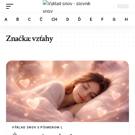
A
B
C
Č
CH
D
Ď
E
F
G
H
Značka:
vzťahy
VÝKLAD SNOV S PÍSMENOM L