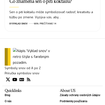
Čo znamená sen o pití koktailu?
Sen o pití koktailu môže symbolizovať radosť, kreativitu a
túžbu po zmene. Vyzýva vás, aby…
BY
VYKLAD SNOV
MIN. PREČÍTANIE 14
Symboly snov od A po Z
Príručka symbolov snov
Quicklinks
About US
Blog
Zásady ochrany osobných údajov
O nás
Podmienky používania