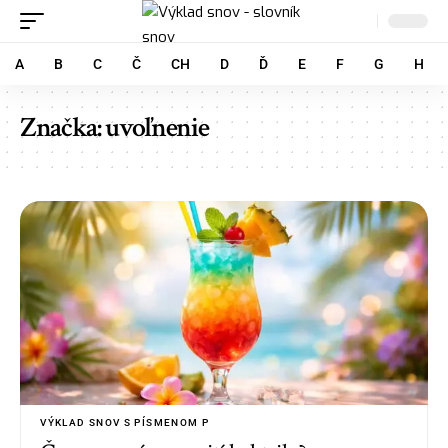
A
B
C
Č
CH
D
Ď
E
F
G
H
Značka:
uvoľnenie
VÝKLAD SNOV S PÍSMENOM P