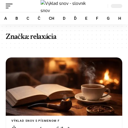
A
B
C
Č
CH
D
Ď
E
F
G
H
Značka:
relaxácia
VÝKLAD SNOV S PÍSMENOM F