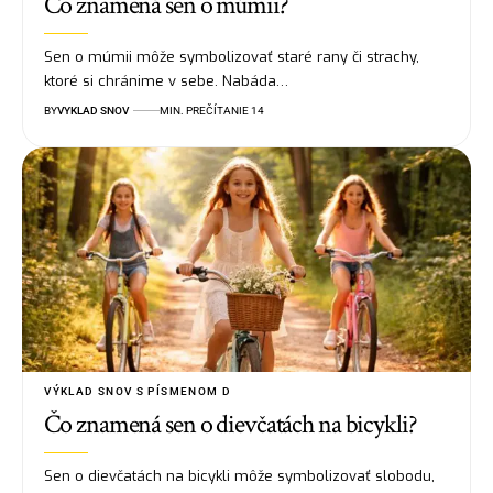
Čo znamená sen o múmii?
Sen o múmii môže symbolizovať staré rany či strachy,
ktoré si chránime v sebe. Nabáda…
BY
VYKLAD SNOV
MIN. PREČÍTANIE 14
VÝKLAD SNOV S PÍSMENOM D
Čo znamená sen o dievčatách na bicykli?
Sen o dievčatách na bicykli môže symbolizovať slobodu,