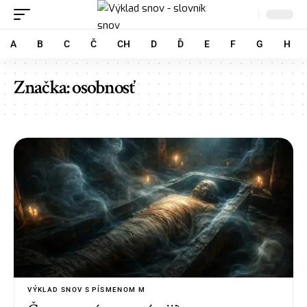
A
B
C
Č
CH
D
Ď
E
F
G
H
Značka:
osobnosť
VÝKLAD SNOV S PÍSMENOM M