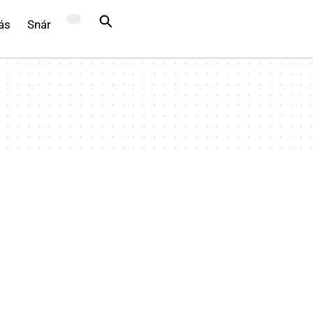
ás
Snár