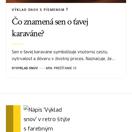
VÝKLAD SNOV S PÍSMENOM Ť
Čo znamená sen o ťavej
karaváne?
Sen o ťavej karaváne symbolizuje vnútornú cestu,
vytrvalosť a dôveru v životný proces. Naznačuje, že…
BY
VYKLAD SNOV
MIN. PREČÍTANIE 13