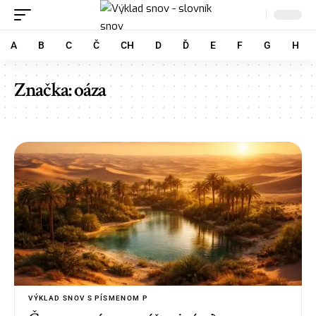
A
B
C
Č
CH
D
Ď
E
F
G
H
Značka:
oáza
VÝKLAD SNOV S PÍSMENOM P