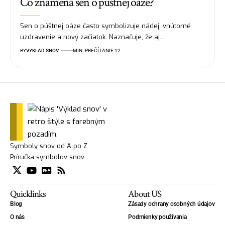
Čo znamená sen o púštnej oáze?
Sen o púštnej oáze často symbolizuje nádej, vnútorné
uzdravenie a nový začiatok. Naznačuje, že aj…
BY
VYKLAD SNOV
MIN. PREČÍTANIE 12
Symboly snov od A po Z
Príručka symbolov snov
Quicklinks
About US
Blog
Zásady ochrany osobných údajov
O nás
Podmienky používania