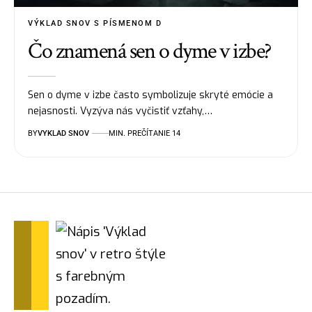
VÝKLAD SNOV S PÍSMENOM D
Čo znamená sen o dyme v izbe?
Sen o dyme v izbe často symbolizuje skryté emócie a
nejasnosti. Vyzýva nás vyčistiť vzťahy,…
BY
VYKLAD SNOV
MIN. PREČÍTANIE 14