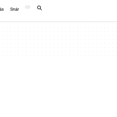
ás
Snár