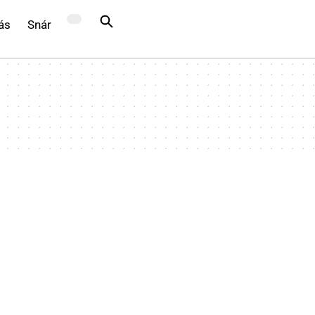
ás
Snár