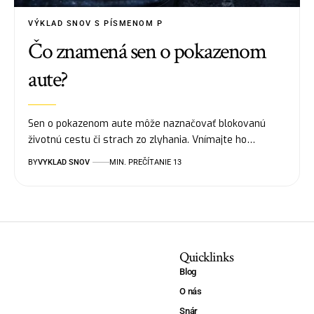
VÝKLAD SNOV S PÍSMENOM P
Čo znamená sen o pokazenom
aute?
Sen o pokazenom aute môže naznačovať blokovanú
životnú cestu či strach zo zlyhania. Vnímajte ho…
BY
VYKLAD SNOV
MIN. PREČÍTANIE 13
Quicklinks
Blog
O nás
Snár