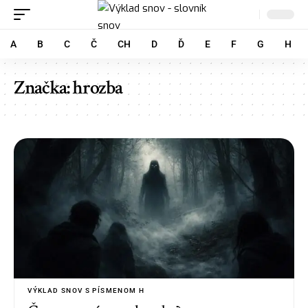
A
B
C
Č
CH
D
Ď
E
F
G
H
Značka:
hrozba
VÝKLAD SNOV S PÍSMENOM H