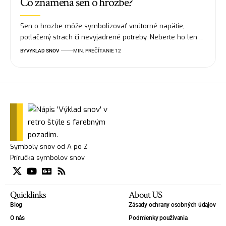
Čo znamená sen o hrozbe?
Sen o hrozbe môže symbolizovať vnútorné napätie,
potlačený strach či nevyjadrené potreby. Neberte ho len…
BY
VYKLAD SNOV
MIN. PREČÍTANIE 12
Symboly snov od A po Z
Príručka symbolov snov
Quicklinks
About US
Blog
Zásady ochrany osobných údajov
O nás
Podmienky používania