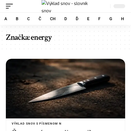
A
B
C
Č
CH
D
Ď
E
F
G
H
Značka:
energy
VÝKLAD SNOV S PÍSMENOM N