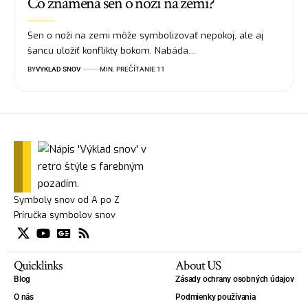
Čo znamená sen o noži na zemi?
Sen o noži na zemi môže symbolizovať nepokoj, ale aj
šancu uložiť konflikty bokom. Nabáda…
BY
VYKLAD SNOV
MIN. PREČÍTANIE 11
Symboly snov od A po Z
Príručka symbolov snov
Quicklinks
About US
Blog
Zásady ochrany osobných údajov
O nás
Podmienky používania