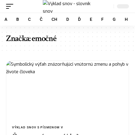
A
B
C
Č
CH
D
Ď
E
F
G
H
Značka:
emočné
VÝKLAD SNOV S PÍSMENOM V