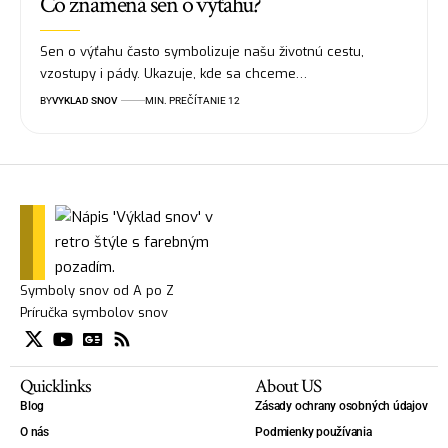
Čo znamená sen o výťahu?
Sen o výťahu často symbolizuje našu životnú cestu,
vzostupy i pády. Ukazuje, kde sa chceme…
BY
VYKLAD SNOV
MIN. PREČÍTANIE 12
Symboly snov od A po Z
Príručka symbolov snov
Quicklinks
About US
Blog
Zásady ochrany osobných údajov
O nás
Podmienky používania