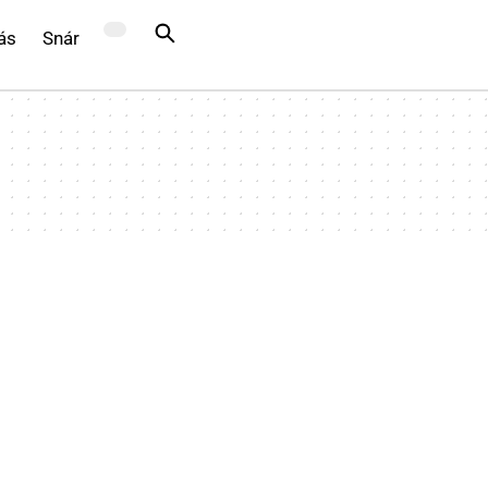
ás
Snár