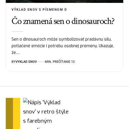
VÝKLAD SNOV S PÍSMENOM D
Čo znamená sen o dinosauroch?
Sen o dinosauroch môže symbolizovať pradávnu silu,
potlačené emócie i potrebu osobnej premeny. Ukazuje,
že…
BY
VYKLAD SNOV
MIN. PREČÍTANIE 13